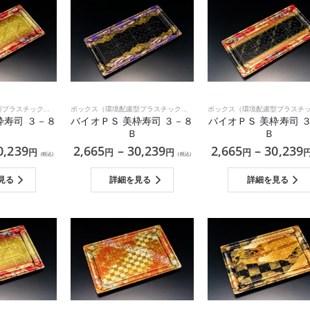
ボックス（環境配慮型プラスチック）
,
和食
ボックス（環境配慮型プラスチック）
,
和食
枠寿司 ３－８
バイオＰＳ 美枠寿司 ３－８
バイオＰＳ 美枠寿司 
Ｂ
Ｂ
0,239
2,665
–
30,239
2,665
–
30,239
円
円
円
円
(税込)
(税込)
見る
詳細を見る
詳細を見る