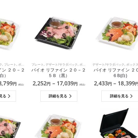
ク
,
プレート
,
ボックス（環境配慮型プラスチック）
プレート
,
デザート/サラダパック
,
和食
,
,
ボックス（環境配慮型プラスチック）
洋食
デザート/サラダパック
,
ボックス（環境配慮型プラ
,
和
イン ２０－２
バイオ リファイン ２０－２
バイオ リファイン ２
白）
５Ｂ（黒）
６B(白)
8,799
2,252
–
17,039
2,433
–
18,399
円
円
円
円
(税込)
(税込)
見る
詳細を見る
詳細を見る