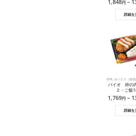
1,848
–
1
円
詳細を
RPK
,
ボックス（環境配
バイオ 枠の
２・ご飯1
1,769
–
1
円
詳細を