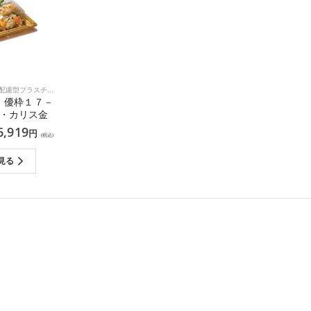
慮型プラスチック）
,
洋食
 優枠１７－
l・カリス金
6,919
円
(税込)
見る