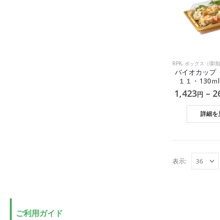
RPK
,
ボックス（環境配
バイオカップ
１１・130ｍ
1,423
–
2
円
詳細を
表示:
ご利用ガイド