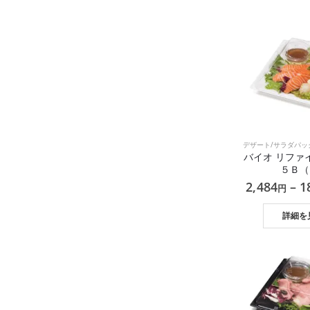
デザート/サラダパッ
バイオ リファ
５Ｂ（
2,484
–
1
円
詳細を