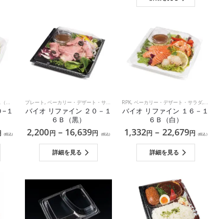
スチック）
食
,
洋食
プレート
,
ベーカリー・デザート・サラダ
,
和食
,
洋食
,
ボックス（環境配慮型プラスチック）
RPK
,
ベーカリー・デザート・サラダ
,
,
和食
ボッ
,
０−１
バイオ リファイン ２０－１
バイオ リファイン １６－１
６Ｂ（黒）
６Ｂ（白）
2,200
–
16,639
1,332
–
22,679
円
円
円
円
円
(税込)
(税込)
(税込)
詳細を見る
詳細を見る