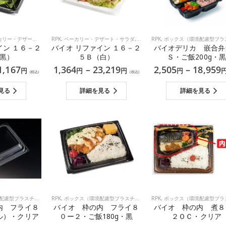
ー・デザート・サラダ
RPK
,
ボックス（環境配慮型プラスチック）
,
ベーカリー・デザート・サラダ
,
ボックス（環境配慮型プラスチック）
,
和食
RPK
,
,
洋食
ボックス（環境配慮型プラスチ
イン １６－２
バイオ リファイン １６－２
バイオデリカ 嵌合弁
黒）
５Ｂ（白）
Ｓ・ご飯200g・黒
1,167
1,364
–
23,219
2,505
–
18,959
円
円
円
円
(税込)
(税込)
見る
詳細を見る
詳細を見る
慮型プラスチック）
RPK
,
ボックス（環境配慮型プラスチック）
,
RPK
和食
,
ボックス（環境配慮型プラスチ
内 フライ８
バイオ 枠の内 フライ８
バイオ 枠の内 煮８
ル）・クリア
０ー２・ご飯180g・黒
２ＯＣ・クリア