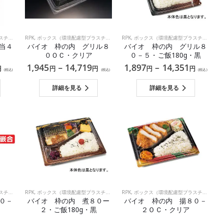
ック）
,
和食
,
洋食
,
RPK
和食
,
ボックス（環境配慮型プラスチック）
RPK
,
ボックス（環境配慮型プラスチック）
当４
バイオ 枠の内 グリル８
バイオ 枠の内 グリル８
０ＯＣ・クリア
０－５・ご飯180g・黒
1,945
–
14,719
1,897
–
14,351
円
円
円
円
円
(税込)
(税込)
(税込)
詳細を見る
詳細を見る
ック）
RPK
,
ボックス（環境配慮型プラスチック）
,
RPK
中華
,
,
ボックス（環境配慮型プラスチック）
和食
０－
バイオ 枠の内 煮８０ー
バイオ 枠の内 揚８０－
２・ご飯180g・黒
２ＯＣ・クリア