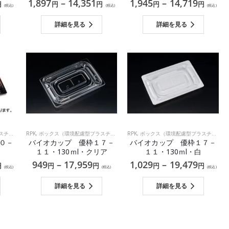
1,897
–
14,351
1,945
–
14,719
円
円
円
円
円
(税込)
(税込)
(税込)
詳細を見る
詳細を見る
ック）
,
RPK
和食
,
ボックス（環境配慮型プラスチック）
,
RPK
洋食
,
ボックス（環境配慮型プラスチック）
０－
バイオカップ 優枠１７－
バイオカップ 優枠１７－
１１・130ｍl・クリア
１１・130ｍl・白
949
–
17,959
1,029
–
19,479
円
円
円
円
円
(税込)
(税込)
(税込)
詳細を見る
詳細を見る