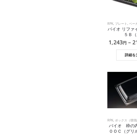
RPK
,
プレート
,
ベーカリ
バイオ リファ
５Ｂ（
1,243
–
2
円
詳細を
RPK
,
ボックス（環境配
バイオ 枠の
０ＯＣ（グリ