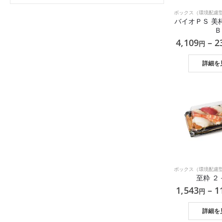
低
高
価
価
バイオＰＳ 美
格
格
Ｂ
4,109
–
2
円
詳細を
至粋 ２
1,543
–
1
円
詳細を