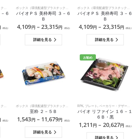
ボックス（環境配慮型プラスチック）
,
和食
ボックス（環境配慮型プラスチック）
,
和食
ボックス（環境配慮型プラスチック）
,
和食
３－６
バイオＰＳ 美枠寿司 ３－６
バイオＰＳ 美枠寿司 ３－６
Ｂ
Ｂ
4,109
–
23,315
4,109
–
23,315
円
円
円
円
円
(税込)
(税込)
(税込)
詳細を見る
詳細を見る
お勧め
ボックス（環境配慮型プラスチック）
,
和食
ボックス（環境配慮型プラスチック）
,
和食
RPK
,
プレート
,
ベーカリー・デザート・サラダ
至粋 ２－５Ｂ
バイオ リファイン １６－１
６Ｂ・黒
1,543
–
11,679
円
円
円
(税込)
(税込)
1,211
–
20,627
円
円
(税込)
詳細を見る
詳細を見る