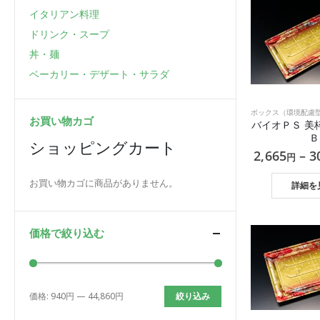
イタリアン料理
ドリンク・スープ
丼・麺
ベーカリー・デザート・サラダ
お買い物カゴ
バイオＰＳ 美
Ｂ
ショッピングカート
2,665
–
3
円
お買い物カゴに商品がありません。
詳細を
価格で絞り込む
価格:
940円
—
44,860円
絞り込み
最
最