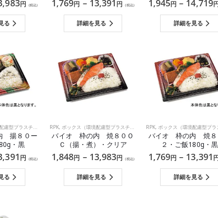
3,983
1,769
–
13,391
1,945
–
14,719
円
円
円
円
(税込)
(税込)
見る
詳細を見る
詳細を見る
慮型プラスチック）
,
RPK
和食
,
ボックス（環境配慮型プラスチック）
RPK
,
ボックス（環境配慮型プラスチ
内 揚８０ー
バイオ 枠の内 焼８０Ｏ
バイオ 枠の内 焼８
80g・黒
Ｃ（揚・煮）・クリア
２・ご飯180g・黒
3,391
1,848
–
13,983
1,769
–
13,391
円
円
円
円
(税込)
(税込)
見る
詳細を見る
詳細を見る