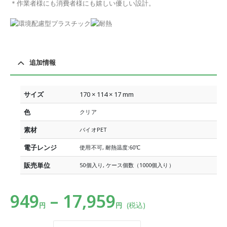
＊作業者様にも消費者様にも嬉しい優しい設計。
追加情報
サイズ
170 × 114 × 17 mm
色
クリア
素材
バイオPET
電子レンジ
使用不可, 耐熱温度:60℃
販売単位
50個入り, ケース個数（1000個入り）
949
–
17,959
(税込)
円
円