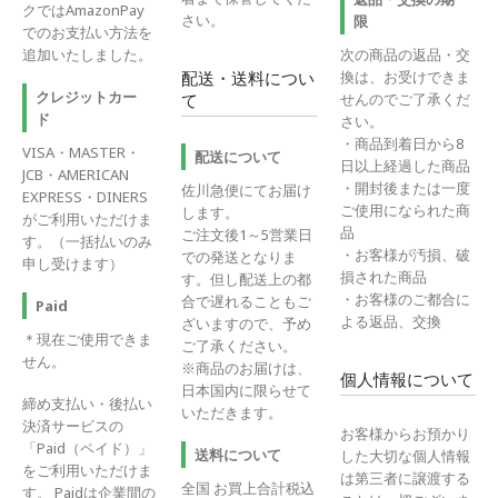
クではAmazonPay
さい。
限
でのお支払い方法を
追加いたしました。
次の商品の返品・交
換は、お受けできま
配送・送料につい
クレジットカー
せんのでご了承くだ
て
ド
さい。
・商品到着日から8
VISA・MASTER・
配送について
日以上経過した商品
JCB・AMERICAN
・開封後または一度
佐川急便にてお届け
EXPRESS・DINERS
ご使用になられた商
します。
がご利用いただけま
品
ご注文後1～5営業日
す。（一括払いのみ
・お客様が汚損、破
での発送となりま
申し受けます）
損された商品
す。但し配送上の都
・お客様のご都合に
合で遅れることもご
Paid
よる返品、交換
ざいますので、予め
＊現在ご使用できま
ご了承ください。
せん。
※商品のお届けは、
個人情報について
日本国内に限らせて
締め支払い・後払い
いただきます。
決済サービスの
お客様からお預かり
「Paid（ペイド）」
送料について
した大切な個人情報
をご利用いただけま
は第三者に譲渡する
全国 お買上合計税込
す。 Paidは企業間の