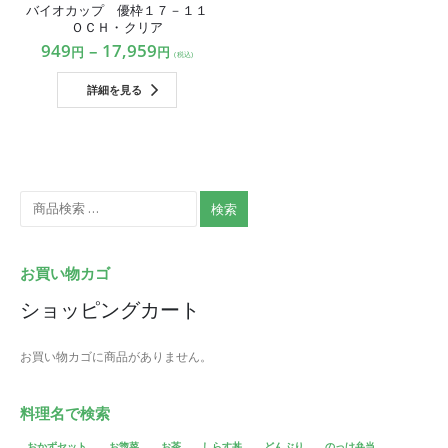
バイオカップ 優枠１７－１１
ＯＣＨ・クリア
949
–
17,959
円
円
(税込)
詳細を見る
検索
お買い物カゴ
ショッピングカート
お買い物カゴに商品がありません。
料理名で検索
おかずセット
お惣菜
お茶
しらす丼
どんぶり
のっけ弁当