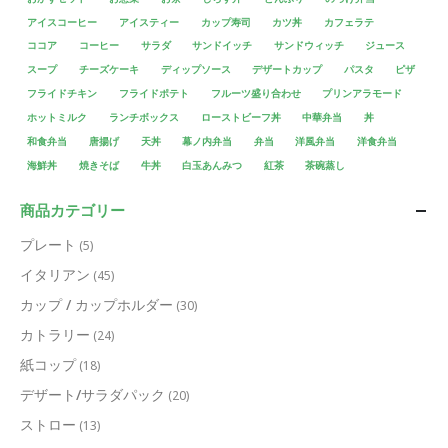
アイスコーヒー
アイスティー
カップ寿司
カツ丼
カフェラテ
ココア
コーヒー
サラダ
サンドイッチ
サンドウィッチ
ジュース
スープ
チーズケーキ
ディップソース
デザートカップ
パスタ
ピザ
フライドチキン
フライドポテト
フルーツ盛り合わせ
プリンアラモード
ホットミルク
ランチボックス
ローストビーフ丼
中華弁当
丼
和食弁当
唐揚げ
天丼
幕ノ内弁当
弁当
洋風弁当
洋食弁当
海鮮丼
焼きそば
牛丼
白玉あんみつ
紅茶
茶碗蒸し
商品カテゴリー
プレート
(5)
イタリアン
(45)
カップ / カップホルダー
(30)
カトラリー
(24)
紙コップ
(18)
デザート/サラダパック
(20)
ストロー
(13)