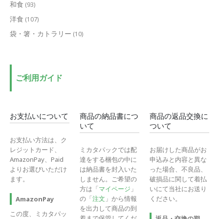
和食
(93)
洋食
(107)
袋・箸・カトラリー
(10)
ご利用ガイド
お支払いについて
商品の納品書につ
商品の返品交換に
いて
ついて
お支払い方法は、ク
レジットカード、
ミカタパックでは配
お届けした商品がお
AmazonPay、Paid
達をする梱包の中に
申込みと内容と異な
よりお選びいただけ
は納品書を封入いた
った場合、不良品、
ます。
しません。ご希望の
破損品に関して着払
方は「
マイページ
」
いにて当社にお送り
の「
注文
」から情報
ください。
AmazonPay
を出力して商品の到
この度、ミカタパッ
着まで保管してくだ
返品・交換の期