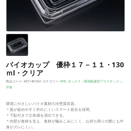
バイオカップ 優枠１７－１１・130
ｍl・クリア
商品コード:
A011401061
カテゴリー:
RPK
,
ボックス（環境配慮型プラスチック）
,
洋食
環境にやさしいバイオ素材の冷惣菜容器。
＊蓋が嵌めやすく外れにくいスマート嵌合を採用。
＊下駄付きで立体感を演出できる。
＊内壁が食材を支え、食材が嚙みこみにくく、お持ち帰りの際にも中
身がズレにくい。