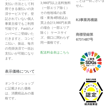
ことは一切ございま
3,980円以上送料無料
支払い方法として利
せん。
（一部エリア除く）
用できる後払いの決
その他地域のお客
済サービスです。登
様・東海4県税込お
記されていない個人
R2事業再構築
買上合計3,980円未満
事業主様でもご利用
の場合（一部エリア
可能です。Paidのメ
除く） ケースサイ
ンバーにご登録いた
商標登録第
ズ、個口に関わらず
だきますと、コンビ
6731487号
同一価格です。
ニ払い、振込、毎月
の売掛決済で一括お
配送料金表はこちら
支払いが可能になり
ます。
表示価格について
オンラインショップ
に記載された価格
は、消費税込みの価
格です。