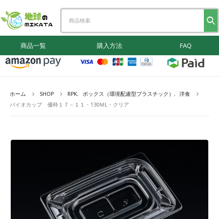
商品一覧
購入方法
FAQ
ホーム
SHOP
RPK
,
ボックス（環境配慮型プラスチック）
,
洋食
バイオカップ 優枠１７－１１・130ＭL・クリア