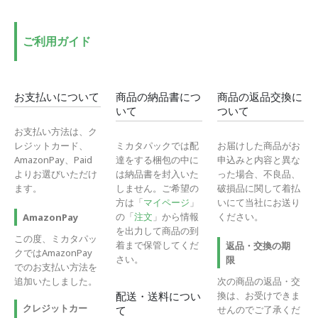
ご利用ガイド
お支払いについて
商品の納品書につ
商品の返品交換に
いて
ついて
お支払い方法は、ク
レジットカード、
ミカタパックでは配
お届けした商品がお
AmazonPay、Paid
達をする梱包の中に
申込みと内容と異な
よりお選びいただけ
は納品書を封入いた
った場合、不良品、
ます。
しません。ご希望の
破損品に関して着払
方は「
マイページ
」
いにて当社にお送り
の「
注文
」から情報
ください。
AmazonPay
を出力して商品の到
この度、ミカタパッ
着まで保管してくだ
返品・交換の期
クではAmazonPay
さい。
限
でのお支払い方法を
追加いたしました。
次の商品の返品・交
換は、お受けできま
配送・送料につい
クレジットカー
せんのでご了承くだ
て