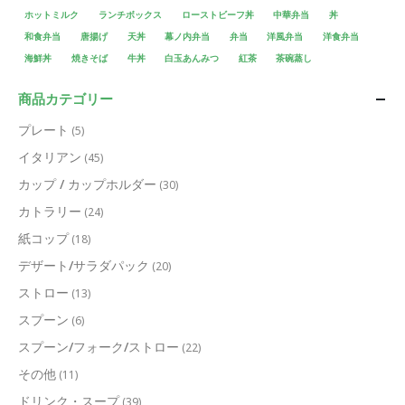
ホットミルク
ランチボックス
ローストビーフ丼
中華弁当
丼
和食弁当
唐揚げ
天丼
幕ノ内弁当
弁当
洋風弁当
洋食弁当
海鮮丼
焼きそば
牛丼
白玉あんみつ
紅茶
茶碗蒸し
商品カテゴリー
プレート
(5)
イタリアン
(45)
カップ / カップホルダー
(30)
カトラリー
(24)
紙コップ
(18)
デザート/サラダパック
(20)
ストロー
(13)
スプーン
(6)
スプーン/フォーク/ストロー
(22)
その他
(11)
ドリンク・スープ
(39)