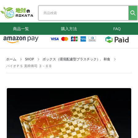
商品一覧
購入方法
FAQ
ホーム
SHOP
ボックス（環境配慮型プラスチック）
,
和食
バイオＰＳ 美枠寿司 ３－６Ｂ