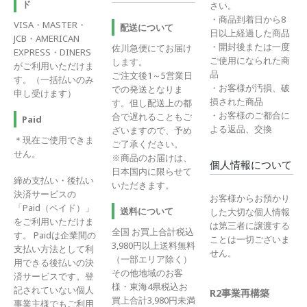
ド
さい。
・商品到着日から8
VISA・MASTER・
配送について
日以上経過した商品
JCB・AMERICAN
・開封後または一度
佐川急便にてお届け
EXPRESS・DINERS
ご使用になられた商
します。
がご利用いただけま
品
ご注文後1～5営業日
す。（一括払いのみ
・お客様が汚損、破
での発送となりま
申し受けます）
損された商品
す。但し配送上の都
・お客様のご都合に
合で遅れることもご
Paid
よる返品、交換
ざいますので、予め
＊現在ご使用できま
ご了承ください。
せん。
※商品のお届けは、
個人情報について
日本国内に限らせて
締め支払い・後払い
いただきます。
決済サービスの
お客様からお預かり
「Paid（ペイド）」
送料について
した大切な個人情報
をご利用いただけま
は第三者に譲渡する
全国 お買上合計税込
す。 Paidは企業間の
ことは一切ございま
3,980円以上送料無料
支払い方法として利
せん。
（一部エリア除く）
用できる後払いの決
その他地域のお客
済サービスです。登
様・東海4県税込お
記されていない個人
R2事業再構築
買上合計3,980円未満
事業主様でもご利用