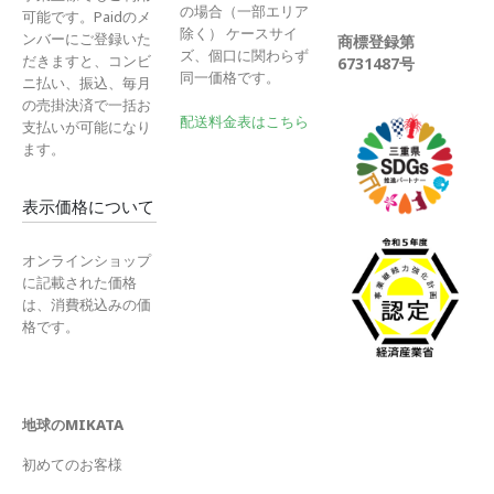
の場合（一部エリア
可能です。Paidのメ
除く） ケースサイ
ンバーにご登録いた
商標登録第
ズ、個口に関わらず
だきますと、コンビ
6731487号
同一価格です。
ニ払い、振込、毎月
の売掛決済で一括お
配送料金表はこちら
支払いが可能になり
ます。
表示価格について
オンラインショップ
に記載された価格
は、消費税込みの価
格です。
地球のMIKATA
初めてのお客様