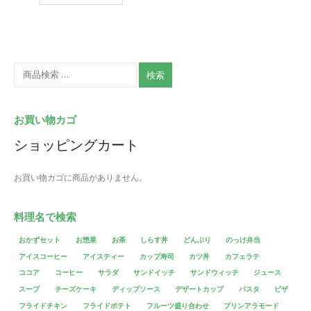
検索
お買い物カゴ
ショッピングカート
お買い物カゴに商品がありません。
料理名で検索
おかずセット
お惣菜
お茶
しらす丼
どんぶり
のっけ弁当
アイスコーヒー
アイスティー
カップ寿司
カツ丼
カフェラテ
ココア
コーヒー
サラダ
サンドイッチ
サンドウィッチ
ジュース
スープ
チーズケーキ
ディップソース
デザートカップ
パスタ
ピザ
フライドチキン
フライドポテト
フルーツ盛り合わせ
プリンアラモード