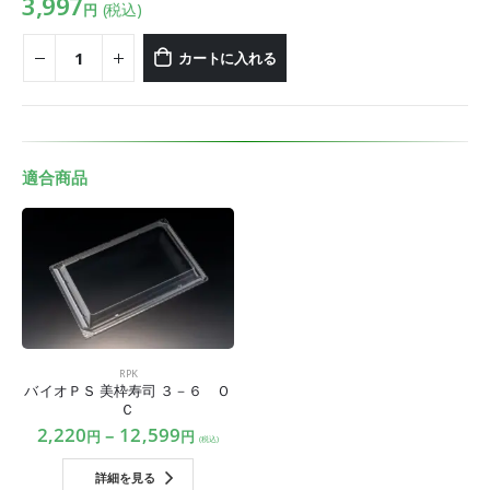
3,997
(税込)
円
カートに入れる
適合商品
RPK
バイオＰＳ 美枠寿司 ３－６ Ｏ
Ｃ
2,220
–
12,599
円
円
(税込)
詳細を見る