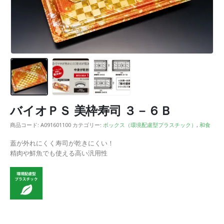
バイオＰＳ 美枠寿司 ３－６Ｂ
商品コード:
A091601100
カテゴリー:
ボックス（環境配慮型プラスチック）
,
和食
蓋が外れにくく寿司が乾きにくい！
精肉や鮮魚でも使える高い汎用性