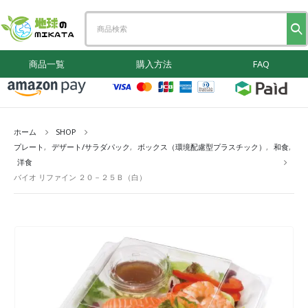
商品一覧
購入方法
FAQ
ホーム
SHOP
プレート
,
デザート/サラダパック
,
ボックス（環境配慮型プラスチック）
,
和食
,
洋食
バイオ リファイン ２０－２５Ｂ（白）