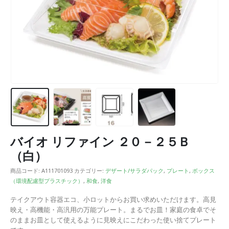
バイオ リファイン ２０－２５Ｂ
（白）
商品コード:
A111701093
カテゴリー:
デザート/サラダパック
,
プレート
,
ボックス
（環境配慮型プラスチック）
,
和食
,
洋食
テイクアウト容器エコ、小ロットからお買い求めいただけます。高見
映え・高機能・高汎用の万能プレート。まるでお皿！家庭の食卓でそ
のままお皿として使えるように見映えにこだわった使い捨てプレート