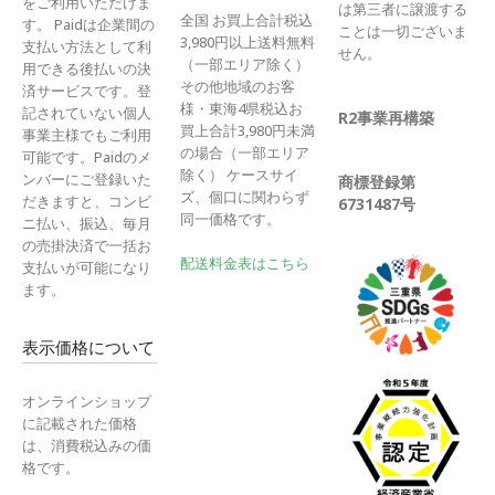
をご利用いただけま
は第三者に譲渡する
全国 お買上合計税込
す。 Paidは企業間の
ことは一切ございま
3,980円以上送料無料
支払い方法として利
せん。
（一部エリア除く）
用できる後払いの決
その他地域のお客
済サービスです。登
様・東海4県税込お
記されていない個人
R2事業再構築
買上合計3,980円未満
事業主様でもご利用
の場合（一部エリア
可能です。Paidのメ
除く） ケースサイ
ンバーにご登録いた
商標登録第
ズ、個口に関わらず
だきますと、コンビ
6731487号
同一価格です。
ニ払い、振込、毎月
の売掛決済で一括お
配送料金表はこちら
支払いが可能になり
ます。
表示価格について
オンラインショップ
に記載された価格
は、消費税込みの価
格です。