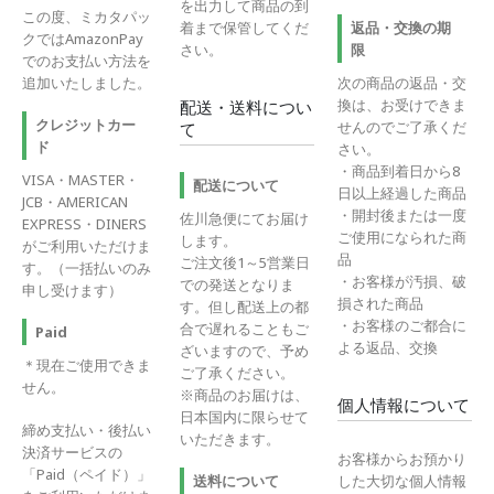
を出力して商品の到
この度、ミカタパッ
着まで保管してくだ
返品・交換の期
クではAmazonPay
さい。
限
でのお支払い方法を
追加いたしました。
次の商品の返品・交
換は、お受けできま
配送・送料につい
クレジットカー
せんのでご了承くだ
て
ド
さい。
・商品到着日から8
VISA・MASTER・
配送について
日以上経過した商品
JCB・AMERICAN
・開封後または一度
佐川急便にてお届け
EXPRESS・DINERS
ご使用になられた商
します。
がご利用いただけま
品
ご注文後1～5営業日
す。（一括払いのみ
・お客様が汚損、破
での発送となりま
申し受けます）
損された商品
す。但し配送上の都
・お客様のご都合に
合で遅れることもご
Paid
よる返品、交換
ざいますので、予め
＊現在ご使用できま
ご了承ください。
せん。
※商品のお届けは、
個人情報について
日本国内に限らせて
締め支払い・後払い
いただきます。
決済サービスの
お客様からお預かり
「Paid（ペイド）」
送料について
した大切な個人情報