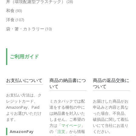
丼（環境配慮型プラスチック）
(28)
和食
(93)
洋食
(107)
袋・箸・カトラリー
(10)
ご利用ガイド
お支払いについて
商品の納品書につ
商品の返品交換に
いて
ついて
お支払い方法は、ク
レジットカード、
ミカタパックでは配
お届けした商品がお
AmazonPay、Paid
達をする梱包の中に
申込みと内容と異な
よりお選びいただけ
は納品書を封入いた
った場合、不良品、
ます。
しません。ご希望の
破損品に関して着払
方は「
マイページ
」
いにて当社にお送り
の「
注文
」から情報
ください。
AmazonPay