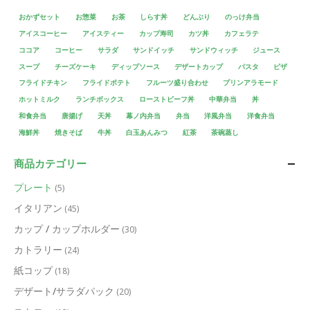
おかずセット
お惣菜
お茶
しらす丼
どんぶり
のっけ弁当
アイスコーヒー
アイスティー
カップ寿司
カツ丼
カフェラテ
ココア
コーヒー
サラダ
サンドイッチ
サンドウィッチ
ジュース
スープ
チーズケーキ
ディップソース
デザートカップ
パスタ
ピザ
フライドチキン
フライドポテト
フルーツ盛り合わせ
プリンアラモード
ホットミルク
ランチボックス
ローストビーフ丼
中華弁当
丼
和食弁当
唐揚げ
天丼
幕ノ内弁当
弁当
洋風弁当
洋食弁当
海鮮丼
焼きそば
牛丼
白玉あんみつ
紅茶
茶碗蒸し
商品カテゴリー
プレート
(5)
イタリアン
(45)
カップ / カップホルダー
(30)
カトラリー
(24)
紙コップ
(18)
デザート/サラダパック
(20)