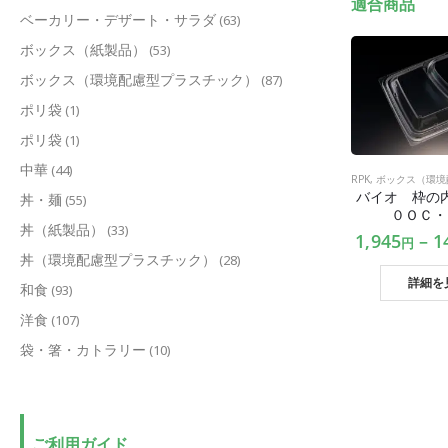
適合商品
ベーカリー・デザート・サラダ
(63)
ボックス（紙製品）
(53)
ボックス（環境配慮型プラスチック）
(87)
ポリ袋
(1)
ポリ袋
(1)
中華
(44)
RPK
,
ボックス（環境配
バイオ 枠の
丼・麺
(55)
０ＯＣ・
丼（紙製品）
(33)
1,945
–
1
円
丼（環境配慮型プラスチック）
(28)
詳細を
和食
(93)
洋食
(107)
袋・箸・カトラリー
(10)
ご利用ガイド