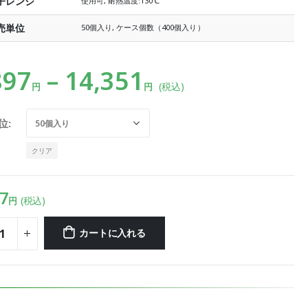
子レンジ
使用可, 耐熱温度:130℃
売単位
50個入り, ケース個数（400個入り）
897
–
14,351
(税込)
円
円
位
クリア
7
(税込)
円
カートに入れる