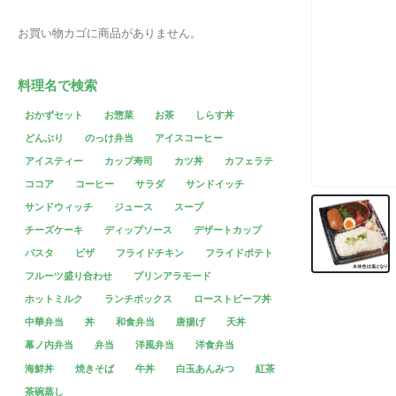
お買い物カゴに商品がありません。
料理名で検索
おかずセット
お惣菜
お茶
しらす丼
どんぶり
のっけ弁当
アイスコーヒー
アイスティー
カップ寿司
カツ丼
カフェラテ
ココア
コーヒー
サラダ
サンドイッチ
サンドウィッチ
ジュース
スープ
チーズケーキ
ディップソース
デザートカップ
パスタ
ピザ
フライドチキン
フライドポテト
フルーツ盛り合わせ
プリンアラモード
ホットミルク
ランチボックス
ローストビーフ丼
中華弁当
丼
和食弁当
唐揚げ
天丼
幕ノ内弁当
弁当
洋風弁当
洋食弁当
海鮮丼
焼きそば
牛丼
白玉あんみつ
紅茶
茶碗蒸し