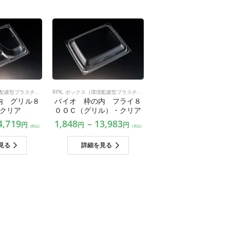
慮型プラスチック）
RPK
,
ボックス（環境配慮型プラスチック）
内 グリル８
バイオ 枠の内 フライ８
クリア
０ＯＣ（グリル）・クリア
4,719
1,848
–
13,983
円
円
円
(税込)
(税込)
見る
詳細を見る