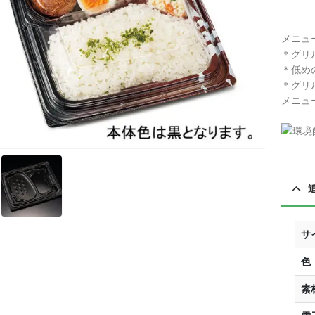
メニュ
＊グリ
＊低め
＊グリ
メニュ
サ
色
素