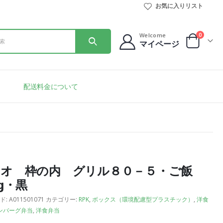
お気に入りリスト
0
Welcome
マイページ
配送料金について
オ 枠の内 グリル８０－５・ご飯
0g・黒
ド:
A011501071
カテゴリー:
RPK
,
ボックス（環境配慮型プラスチック）
,
洋食
ンバーグ弁当
,
洋食弁当