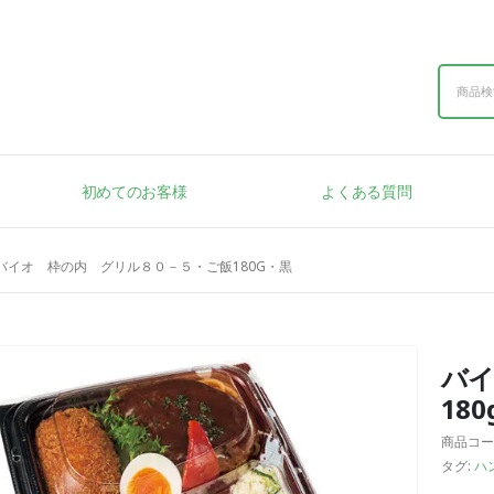
初めてのお客様
よくある質問
バイオ 枠の内 グリル８０－５・ご飯180G・黒
バイ
18
商品コー
タグ:
ハ