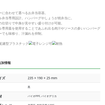
ーに合わせて選べるお弁当容器。
ル弁当専用設計。ハンバーグやしょうが焼弁当に。
の仕切りで中身が見やすい盛り付けが可能。
ル専用蓋を使用することであふれ出る肉汁やソースの多いハンバーグ
ーでも味移り、汁漏れを抑制。
追加情報
イズ
235 × 190 × 25 mm
黒
材
バイオPPF, バイオデリカ