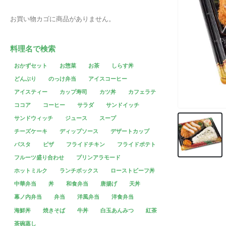
お買い物カゴに商品がありません。
料理名で検索
おかずセット
お惣菜
お茶
しらす丼
どんぶり
のっけ弁当
アイスコーヒー
アイスティー
カップ寿司
カツ丼
カフェラテ
ココア
コーヒー
サラダ
サンドイッチ
サンドウィッチ
ジュース
スープ
チーズケーキ
ディップソース
デザートカップ
パスタ
ピザ
フライドチキン
フライドポテト
フルーツ盛り合わせ
プリンアラモード
ホットミルク
ランチボックス
ローストビーフ丼
中華弁当
丼
和食弁当
唐揚げ
天丼
幕ノ内弁当
弁当
洋風弁当
洋食弁当
海鮮丼
焼きそば
牛丼
白玉あんみつ
紅茶
茶碗蒸し