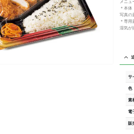
メニュ
＊本体
写真の
＊専用
湿気が
サ
色
素
電
販