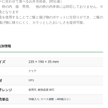
ーに合わせて選べるお弁当容器。(対応蓋）
 枠の内 揚 専用。 他の枠の内本体には対応しておりません。※
蓋となります
蓋を使用することでご飯と揚げ物のポケットに仕切りができ、ご飯の
揚げ物に移りにくく、カラッとしたおいしさを提供可能。
追加情報
イズ
235 × 190 × 35 mm
クリア
材
OPS
子レンジ
使用可, 耐熱温度:80℃
売単位
50個入り, ケース個数（400個入り）