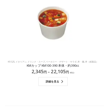
KP
,
S25
,
イタリアン
,
ドリンク・スープ
,
ベーカリー・デザート・サラダ
,
丼・麺
,
丼（紙製品）
KMカップ KM100-390 本体・約390cc
2,345
22,105
–
円
円
(税込)
詳細を見る