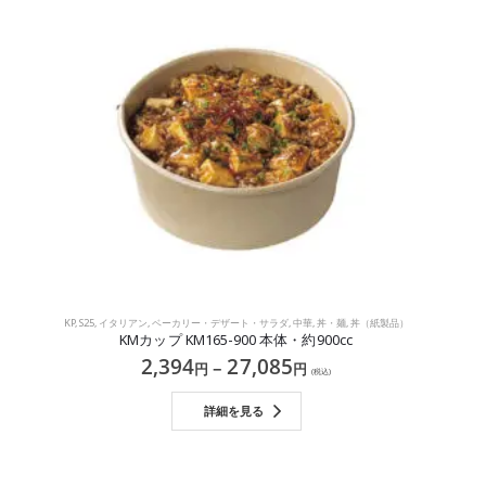
KP
,
S25
,
イタリアン
,
ベーカリー・デザート・サラダ
,
中華
,
丼・麺
,
丼（紙製品）
KMカップ KM165-900 本体・約900cc
2,394
27,085
–
円
円
(税込)
詳細を見る