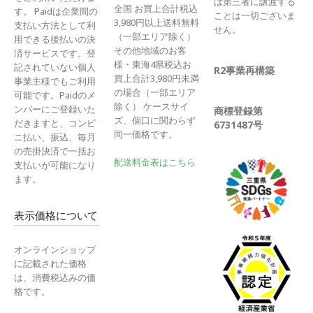
は第三者に譲渡する
全国 お買上合計税込
す。 Paidは企業間の
ことは一切ございま
3,980円以上送料無料
支払い方法として利
せん。
（一部エリア除く）
用できる後払いの決
その他地域のお客
済サービスです。登
様・東海4県税込お
記されていない個人
R2事業再構築
買上合計3,980円未満
事業主様でもご利用
の場合（一部エリア
可能です。Paidのメ
除く） ケースサイ
ンバーにご登録いた
商標登録第
ズ、個口に関わらず
だきますと、コンビ
6731487号
同一価格です。
ニ払い、振込、毎月
の売掛決済で一括お
配送料金表はこちら
支払いが可能になり
ます。
表示価格について
オンラインショップ
に記載された価格
は、消費税込みの価
格です。