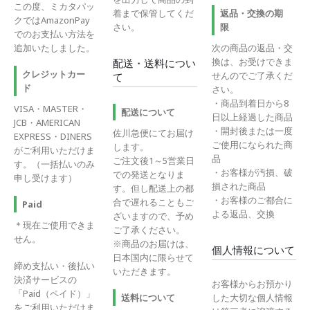
この度、ミカタパッ
着まで保管してくだ
返品・交換の期
クではAmazonPay
さい。
限
でのお支払い方法を
追加いたしました。
次の商品の返品・交
換は、お受けできま
配送・送料につい
クレジットカー
せんのでご了承くだ
て
ド
さい。
・商品到着日から8
VISA・MASTER・
配送について
日以上経過した商品
JCB・AMERICAN
・開封後または一度
佐川急便にてお届け
EXPRESS・DINERS
ご使用になられた商
します。
がご利用いただけま
品
ご注文後1～5営業日
す。（一括払いのみ
・お客様が汚損、破
での発送となりま
申し受けます）
損された商品
す。但し配送上の都
・お客様のご都合に
合で遅れることもご
Paid
よる返品、交換
ざいますので、予め
＊現在ご使用できま
ご了承ください。
せん。
※商品のお届けは、
個人情報について
日本国内に限らせて
締め支払い・後払い
いただきます。
決済サービスの
お客様からお預かり
「Paid（ペイド）」
送料について
した大切な個人情報
をご利用いただけま