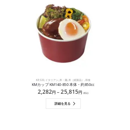
KP
,
S33
,
イタリアン
,
丼・麺
,
丼（紙製品）
,
和食
KMカップ KM140-850 本体・約850cc
2,282
25,815
–
円
円
(税込)
詳細を見る