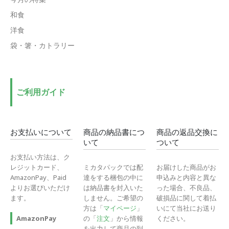
和食
洋食
袋・箸・カトラリー
ご利用ガイド
お支払いについて
商品の納品書につ
商品の返品交換に
いて
ついて
お支払い方法は、ク
レジットカード、
ミカタパックでは配
お届けした商品がお
AmazonPay、Paid
達をする梱包の中に
申込みと内容と異な
よりお選びいただけ
は納品書を封入いた
った場合、不良品、
ます。
しません。ご希望の
破損品に関して着払
方は「
マイページ
」
いにて当社にお送り
の「
注文
」から情報
ください。
AmazonPay
を出力して商品の到