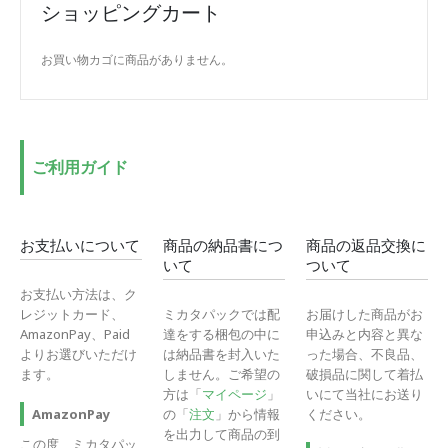
ショッピングカート
お買い物カゴに商品がありません。
ご利用ガイド
お支払いについて
商品の納品書につ
商品の返品交換に
いて
ついて
お支払い方法は、ク
レジットカード、
ミカタパックでは配
お届けした商品がお
AmazonPay、Paid
達をする梱包の中に
申込みと内容と異な
よりお選びいただけ
は納品書を封入いた
った場合、不良品、
ます。
しません。ご希望の
破損品に関して着払
方は「
マイページ
」
いにて当社にお送り
の「
注文
」から情報
ください。
AmazonPay
を出力して商品の到
この度、ミカタパッ