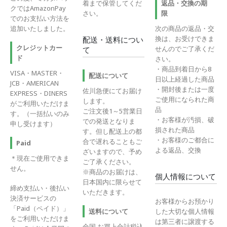
着まで保管してくだ
返品・交換の期
クではAmazonPay
さい。
限
でのお支払い方法を
追加いたしました。
次の商品の返品・交
換は、お受けできま
配送・送料につい
クレジットカー
せんのでご了承くだ
て
ド
さい。
・商品到着日から8
VISA・MASTER・
配送について
日以上経過した商品
JCB・AMERICAN
・開封後または一度
佐川急便にてお届け
EXPRESS・DINERS
ご使用になられた商
します。
がご利用いただけま
品
ご注文後1～5営業日
す。（一括払いのみ
・お客様が汚損、破
での発送となりま
申し受けます）
損された商品
す。但し配送上の都
・お客様のご都合に
合で遅れることもご
Paid
よる返品、交換
ざいますので、予め
＊現在ご使用できま
ご了承ください。
せん。
※商品のお届けは、
個人情報について
日本国内に限らせて
締め支払い・後払い
いただきます。
決済サービスの
お客様からお預かり
「Paid（ペイド）」
送料について
した大切な個人情報
をご利用いただけま
は第三者に譲渡する
全国 お買上合計税込