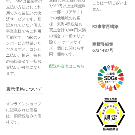
す。 Paidは企業間の
ことは一切ございま
3,980円以上送料無料
支払い方法として利
せん。
（一部エリア除く）
用できる後払いの決
その他地域のお客
済サービスです。登
様・東海4県税込お
記されていない個人
R2事業再構築
買上合計3,980円未満
事業主様でもご利用
の場合（一部エリア
可能です。Paidのメ
除く） ケースサイ
ンバーにご登録いた
商標登録第
ズ、個口に関わらず
だきますと、コンビ
6731487号
同一価格です。
ニ払い、振込、毎月
の売掛決済で一括お
配送料金表はこちら
支払いが可能になり
ます。
表示価格について
オンラインショップ
に記載された価格
は、消費税込みの価
格です。