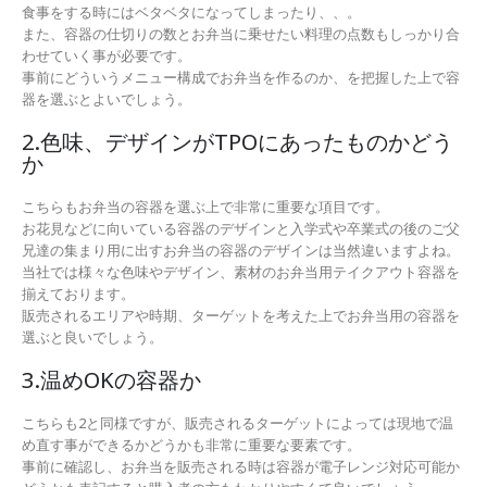
食事をする時にはベタベタになってしまったり、、。
また、容器の仕切りの数とお弁当に乗せたい料理の点数もしっかり合
わせていく事が必要です。
事前にどういうメニュー構成でお弁当を作るのか、を把握した上で容
器を選ぶとよいでしょう。
2.色味、デザインがTPOにあったものかどう
か
こちらもお弁当の容器を選ぶ上で非常に重要な項目です。
お花見などに向いている容器のデザインと入学式や卒業式の後のご父
兄達の集まり用に出すお弁当の容器のデザインは当然違いますよね。
当社では様々な色味やデザイン、素材のお弁当用テイクアウト容器を
揃えております。
販売されるエリアや時期、ターゲットを考えた上でお弁当用の容器を
選ぶと良いでしょう。
3.温めOKの容器か
こちらも2と同様ですが、販売されるターゲットによっては現地で温
め直す事ができるかどうかも非常に重要な要素です。
事前に確認し、お弁当を販売される時は容器が電子レンジ対応可能か