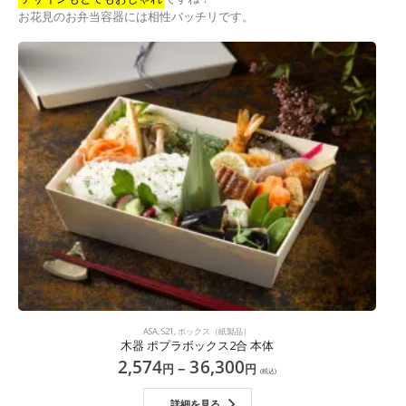
お花見のお弁当容器には相性バッチリです。
ASA
,
S21
,
ボックス（紙製品）
木器 ポプラボックス2合 本体
2,574
36,300
–
円
円
(税込)
詳細を見る