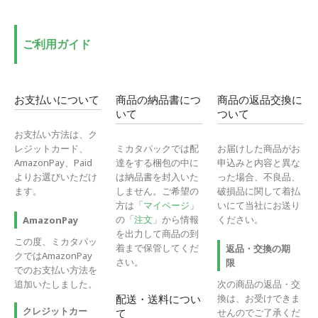
ご利用ガイド
お支払いについて
商品の納品書につ
商品の返品交換に
いて
ついて
お支払い方法は、ク
レジットカード、
ミカタパックでは配
お届けした商品がお
AmazonPay、Paid
達をする梱包の中に
申込みと内容と異な
よりお選びいただけ
は納品書を封入いた
った場合、不良品、
ます。
しません。ご希望の
破損品に関して着払
方は「
マイページ
」
いにて当社にお送り
の「
注文
」から情報
ください。
AmazonPay
を出力して商品の到
この度、ミカタパッ
着まで保管してくだ
返品・交換の期
クではAmazonPay
さい。
限
でのお支払い方法を
追加いたしました。
次の商品の返品・交
換は、お受けできま
配送・送料につい
クレジットカー
せんのでご了承くだ
て