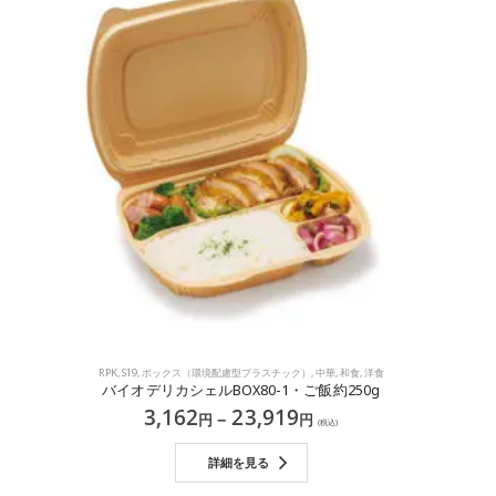
RPK
,
S19
,
ボックス（環境配慮型プラスチック）
,
中華
,
和食
,
洋食
バイオデリカシェルBOX80-1・ご飯約250g
3,162
23,919
–
円
円
(税込)
詳細を見る