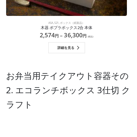
ASA
,
S21
,
ボックス（紙製品）
木器 ポプラボックス2合 本体
2,574
36,300
–
円
円
(税込)
詳細を見る
お弁当用テイクアウト容器その
2. エコランチボックス 3仕切 ク
ラフト