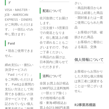
ド
さい。
・商品到着日から8
VISA・MASTER・
配送について
日以上経過した商品
JCB・AMERICAN
・開封後または一度
佐川急便にてお届け
EXPRESS・DINERS
ご使用になられた商
します。
がご利用いただけま
品
ご注文後1～5営業日
す。（一括払いのみ
・お客様が汚損、破
での発送となりま
申し受けます）
損された商品
す。但し配送上の都
・お客様のご都合に
合で遅れることもご
Paid
よる返品、交換
ざいますので、予め
＊現在ご使用できま
ご了承ください。
せん。
※商品のお届けは、
個人情報について
日本国内に限らせて
締め支払い・後払い
いただきます。
決済サービスの
お客様からお預かり
「Paid（ペイド）」
送料について
した大切な個人情報
をご利用いただけま
は第三者に譲渡する
全国 お買上合計税込
す。 Paidは企業間の
ことは一切ございま
3,980円以上送料無料
支払い方法として利
せん。
（一部エリア除く）
用できる後払いの決
その他地域のお客
済サービスです。登
様・東海4県税込お
記されていない個人
R2事業再構築
買上合計3,980円未満
事業主様でもご利用