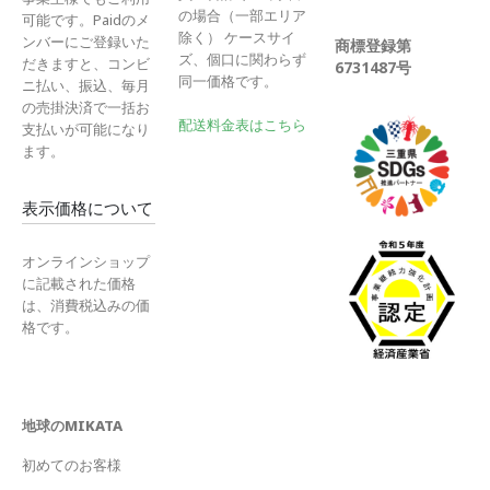
の場合（一部エリア
可能です。Paidのメ
除く） ケースサイ
ンバーにご登録いた
商標登録第
ズ、個口に関わらず
だきますと、コンビ
6731487号
同一価格です。
ニ払い、振込、毎月
の売掛決済で一括お
配送料金表はこちら
支払いが可能になり
ます。
表示価格について
オンラインショップ
に記載された価格
は、消費税込みの価
格です。
地球のMIKATA
初めてのお客様