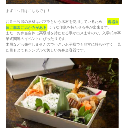
まず１つ目はこちらです！
お弁当容器の素材はポプラという木材を使用しているため、
容器自
体に非常に温かみがある
ような印象を持たせる事が出来ます。
また、お弁当自体に高級感を持たせる事が出来ますので、入学式や卒
業式関連のイベントにぴったりです。
木屑なども発生しませんので小さいお子様でも非常に持ちやすく、見
た目もとてもシンプルで美しいお弁当容器です。