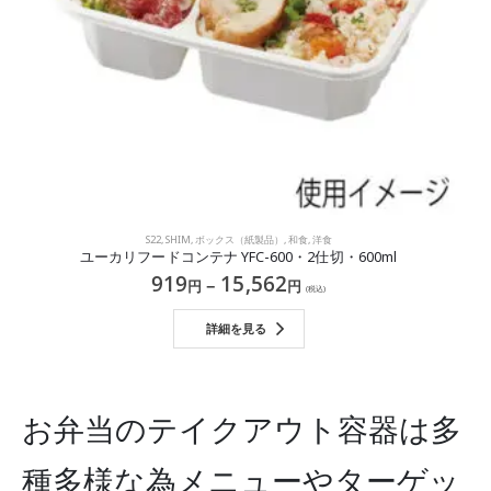
S22
,
SHIM
,
ボックス（紙製品）
,
和食
,
洋食
ユーカリフードコンテナ YFC-600・2仕切・600ml
919
15,562
–
円
円
(税込)
詳細を見る
お弁当のテイクアウト容器は多
種多様な為メニューやターゲッ