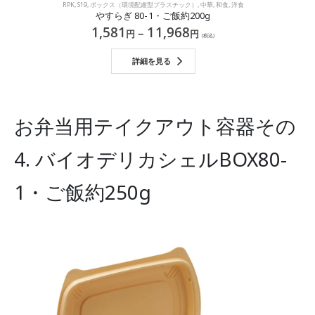
RPK
,
S19
,
ボックス（環境配慮型プラスチック）
,
中華
,
和食
,
洋食
やすらぎ 80-1・ご飯約200g
1,581
11,968
–
円
円
(税込)
詳細を見る
お弁当用テイクアウト容器その
4. バイオデリカシェルBOX80-
1・ご飯約250g