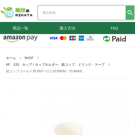
商品一覧
購入方法
FAQ
ホーム
SHOP
KP
,
S33
,
カップ / カップホルダー
,
紙コップ
,
ドリンク・スープ
紙コップコールド用 KMT-12 口径90MM・約440ML