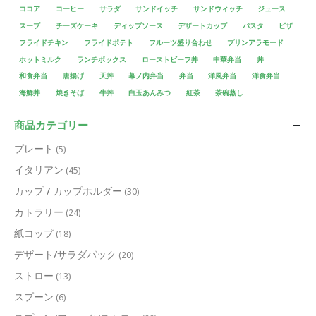
ココア
コーヒー
サラダ
サンドイッチ
サンドウィッチ
ジュース
スープ
チーズケーキ
ディップソース
デザートカップ
パスタ
ピザ
フライドチキン
フライドポテト
フルーツ盛り合わせ
プリンアラモード
ホットミルク
ランチボックス
ローストビーフ丼
中華弁当
丼
和食弁当
唐揚げ
天丼
幕ノ内弁当
弁当
洋風弁当
洋食弁当
海鮮丼
焼きそば
牛丼
白玉あんみつ
紅茶
茶碗蒸し
商品カテゴリー
プレート
(5)
イタリアン
(45)
カップ / カップホルダー
(30)
カトラリー
(24)
紙コップ
(18)
デザート/サラダパック
(20)
ストロー
(13)
スプーン
(6)