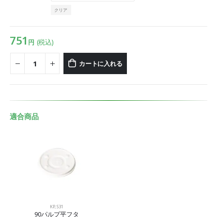
クリア
751
(税込)
円
カートに入れる
適合商品
KP
,
S31
90パルプ平フタ