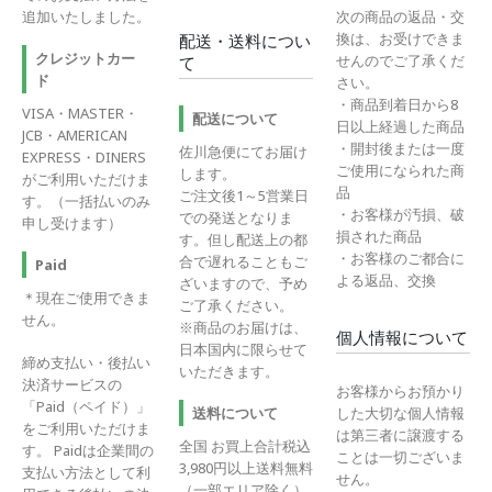
追加いたしました。
次の商品の返品・交
換は、お受けできま
配送・送料につい
クレジットカー
せんのでご了承くだ
て
ド
さい。
・商品到着日から8
VISA・MASTER・
配送について
日以上経過した商品
JCB・AMERICAN
・開封後または一度
佐川急便にてお届け
EXPRESS・DINERS
ご使用になられた商
します。
がご利用いただけま
品
ご注文後1～5営業日
す。（一括払いのみ
・お客様が汚損、破
での発送となりま
申し受けます）
損された商品
す。但し配送上の都
・お客様のご都合に
合で遅れることもご
Paid
よる返品、交換
ざいますので、予め
＊現在ご使用できま
ご了承ください。
せん。
※商品のお届けは、
個人情報について
日本国内に限らせて
締め支払い・後払い
いただきます。
決済サービスの
お客様からお預かり
「Paid（ペイド）」
送料について
した大切な個人情報
をご利用いただけま
は第三者に譲渡する
全国 お買上合計税込
す。 Paidは企業間の
ことは一切ございま
3,980円以上送料無料
支払い方法として利
せん。
（一部エリア除く）