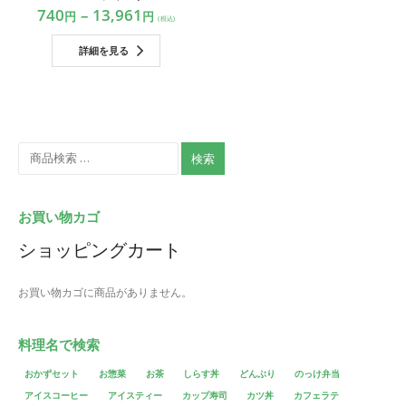
740
–
13,961
円
円
(税込)
詳細を見る
検索
お買い物カゴ
ショッピングカート
お買い物カゴに商品がありません。
料理名で検索
おかずセット
お惣菜
お茶
しらす丼
どんぶり
のっけ弁当
アイスコーヒー
アイスティー
カップ寿司
カツ丼
カフェラテ