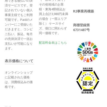
用できる後払いの決
その他地域のお客
済サービスです。登
様・東海4県税込お
記されていない個人
R2事業再構築
買上合計3,980円未満
事業主様でもご利用
の場合（一部エリア
可能です。Paidのメ
除く） ケースサイ
ンバーにご登録いた
商標登録第
ズ、個口に関わらず
だきますと、コンビ
6731487号
同一価格です。
ニ払い、振込、毎月
の売掛決済で一括お
配送料金表はこちら
支払いが可能になり
ます。
表示価格について
オンラインショップ
に記載された価格
は、消費税込みの価
格です。