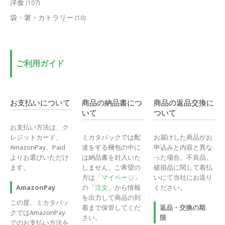
洋食
(107)
袋・箸・カトラリー
(10)
ご利用ガイド
お支払いについて
商品の納品書につ
商品の返品交換に
いて
ついて
お支払い方法は、ク
レジットカード、
ミカタパックでは配
お届けした商品がお
AmazonPay、Paid
達をする梱包の中に
申込みと内容と異な
よりお選びいただけ
は納品書を封入いた
った場合、不良品、
ます。
しません。ご希望の
破損品に関して着払
方は「
マイページ
」
いにて当社にお送り
の「
注文
」から情報
ください。
AmazonPay
を出力して商品の到
この度、ミカタパッ
着まで保管してくだ
返品・交換の期
クではAmazonPay
さい。
限
でのお支払い方法を