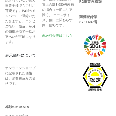
記されていない個人
R2事業再構築
買上合計3,980円未満
事業主様でもご利用
の場合（一部エリア
可能です。Paidのメ
除く） ケースサイ
ンバーにご登録いた
商標登録第
ズ、個口に関わらず
だきますと、コンビ
6731487号
同一価格です。
ニ払い、振込、毎月
の売掛決済で一括お
配送料金表はこちら
支払いが可能になり
ます。
表示価格について
オンラインショップ
に記載された価格
は、消費税込みの価
格です。
地球のMIKATA