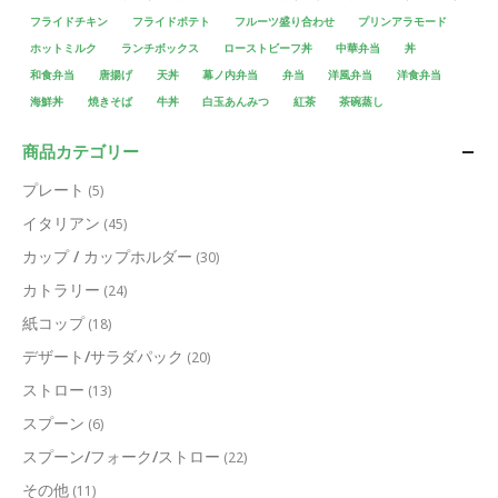
フライドチキン
フライドポテト
フルーツ盛り合わせ
プリンアラモード
ホットミルク
ランチボックス
ローストビーフ丼
中華弁当
丼
和食弁当
唐揚げ
天丼
幕ノ内弁当
弁当
洋風弁当
洋食弁当
海鮮丼
焼きそば
牛丼
白玉あんみつ
紅茶
茶碗蒸し
商品カテゴリー
プレート
(5)
イタリアン
(45)
カップ / カップホルダー
(30)
カトラリー
(24)
紙コップ
(18)
デザート/サラダパック
(20)
ストロー
(13)
スプーン
(6)
スプーン/フォーク/ストロー
(22)
その他
(11)