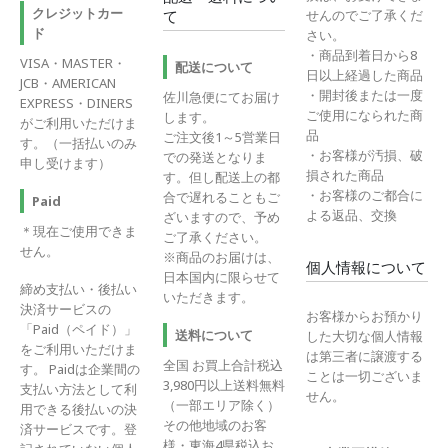
クレジットカー
せんのでご了承くだ
て
ド
さい。
・商品到着日から8
VISA・MASTER・
配送について
日以上経過した商品
JCB・AMERICAN
・開封後または一度
佐川急便にてお届け
EXPRESS・DINERS
ご使用になられた商
します。
がご利用いただけま
品
ご注文後1～5営業日
す。（一括払いのみ
・お客様が汚損、破
での発送となりま
申し受けます）
損された商品
す。但し配送上の都
・お客様のご都合に
合で遅れることもご
Paid
よる返品、交換
ざいますので、予め
＊現在ご使用できま
ご了承ください。
せん。
※商品のお届けは、
個人情報について
日本国内に限らせて
締め支払い・後払い
いただきます。
決済サービスの
お客様からお預かり
「Paid（ペイド）」
送料について
した大切な個人情報
をご利用いただけま
は第三者に譲渡する
全国 お買上合計税込
す。 Paidは企業間の
ことは一切ございま
3,980円以上送料無料
支払い方法として利
せん。
（一部エリア除く）
用できる後払いの決
その他地域のお客
済サービスです。登
様・東海4県税込お