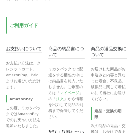
ご利用ガイド
お支払いについて
商品の納品書につ
商品の返品交換に
いて
ついて
お支払い方法は、ク
レジットカード、
ミカタパックでは配
お届けした商品がお
AmazonPay、Paid
達をする梱包の中に
申込みと内容と異な
よりお選びいただけ
は納品書を封入いた
った場合、不良品、
ます。
しません。ご希望の
破損品に関して着払
方は「
マイページ
」
いにて当社にお送り
の「
注文
」から情報
ください。
AmazonPay
を出力して商品の到
この度、ミカタパッ
着まで保管してくだ
返品・交換の期
クではAmazonPay
さい。
限
でのお支払い方法を
追加いたしました。
次の商品の返品・交
換は、お受けできま
配送・送料につい