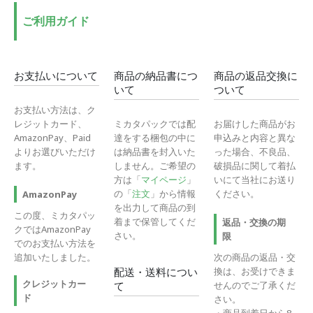
ご利用ガイド
お支払いについて
商品の納品書につ
商品の返品交換に
いて
ついて
お支払い方法は、ク
レジットカード、
ミカタパックでは配
お届けした商品がお
AmazonPay、Paid
達をする梱包の中に
申込みと内容と異な
よりお選びいただけ
は納品書を封入いた
った場合、不良品、
ます。
しません。ご希望の
破損品に関して着払
方は「
マイページ
」
いにて当社にお送り
の「
注文
」から情報
ください。
AmazonPay
を出力して商品の到
この度、ミカタパッ
着まで保管してくだ
返品・交換の期
クではAmazonPay
さい。
限
でのお支払い方法を
追加いたしました。
次の商品の返品・交
換は、お受けできま
配送・送料につい
クレジットカー
せんのでご了承くだ
て
ド
さい。
・商品到着日から8