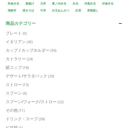
和食弁当
唐揚げ
天丼
幕ノ内弁当
弁当
洋風弁当
洋食弁当
海鮮丼
焼きそば
牛丼
白玉あんみつ
紅茶
茶碗蒸し
商品カテゴリー
プレート
(5)
イタリアン
(45)
カップ / カップホルダー
(30)
カトラリー
(24)
紙コップ
(18)
デザート/サラダパック
(20)
ストロー
(13)
スプーン
(6)
スプーン/フォーク/ストロー
(22)
その他
(11)
ドリンク・スープ
(39)
ピザ箱
(1)