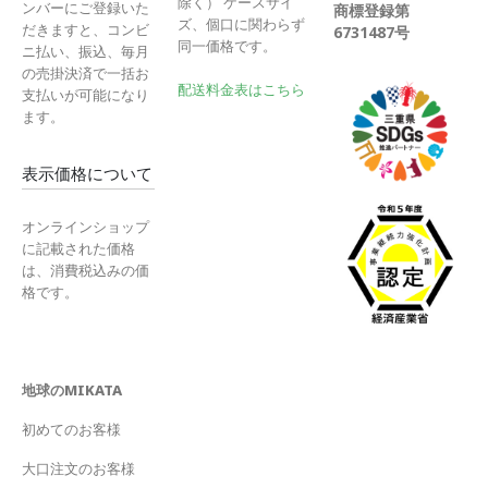
除く） ケースサイ
ンバーにご登録いた
商標登録第
ズ、個口に関わらず
だきますと、コンビ
6731487号
同一価格です。
ニ払い、振込、毎月
の売掛決済で一括お
配送料金表はこちら
支払いが可能になり
ます。
表示価格について
オンラインショップ
に記載された価格
は、消費税込みの価
格です。
地球のMIKATA
初めてのお客様
大口注文のお客様