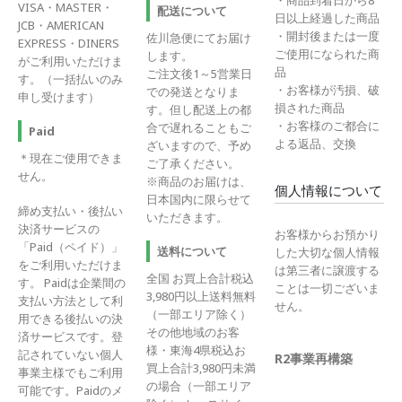
VISA・MASTER・
配送について
日以上経過した商品
JCB・AMERICAN
・開封後または一度
佐川急便にてお届け
EXPRESS・DINERS
ご使用になられた商
します。
がご利用いただけま
品
ご注文後1～5営業日
す。（一括払いのみ
・お客様が汚損、破
での発送となりま
申し受けます）
損された商品
す。但し配送上の都
・お客様のご都合に
合で遅れることもご
Paid
よる返品、交換
ざいますので、予め
＊現在ご使用できま
ご了承ください。
せん。
※商品のお届けは、
個人情報について
日本国内に限らせて
締め支払い・後払い
いただきます。
決済サービスの
お客様からお預かり
「Paid（ペイド）」
送料について
した大切な個人情報
をご利用いただけま
は第三者に譲渡する
全国 お買上合計税込
す。 Paidは企業間の
ことは一切ございま
3,980円以上送料無料
支払い方法として利
せん。
（一部エリア除く）
用できる後払いの決
その他地域のお客
済サービスです。登
様・東海4県税込お
記されていない個人
R2事業再構築
買上合計3,980円未満
事業主様でもご利用
の場合（一部エリア
可能です。Paidのメ