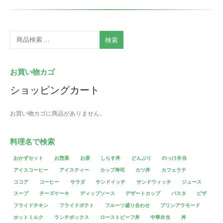
検索
お買い物カゴ
ショッピングカート
お買い物カゴに商品がありません。
料理名で検索
おかずセット
お惣菜
お茶
しらす丼
どんぶり
のっけ弁当
アイスコーヒー
アイスティー
カップ寿司
カツ丼
カフェラテ
ココア
コーヒー
サラダ
サンドイッチ
サンドウィッチ
ジュース
スープ
チーズケーキ
ディップソース
デザートカップ
パスタ
ピザ
フライドチキン
フライドポテト
フルーツ盛り合わせ
プリンアラモード
ホットミルク
ランチボックス
ローストビーフ丼
中華弁当
丼