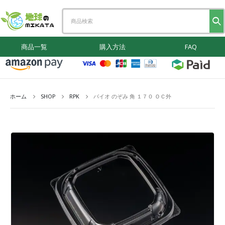
商品一覧
購入方法
FAQ
ホーム
SHOP
RPK
バイオ のぞみ 角 １７０ ＯＣ外