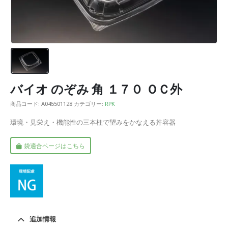
バイオ のぞみ 角 １７０ ＯＣ外
商品コード:
A045501128
カテゴリー:
RPK
環境・見栄え・機能性の三本柱で望みをかなえる丼容器
袋適合ページはこちら
追加情報