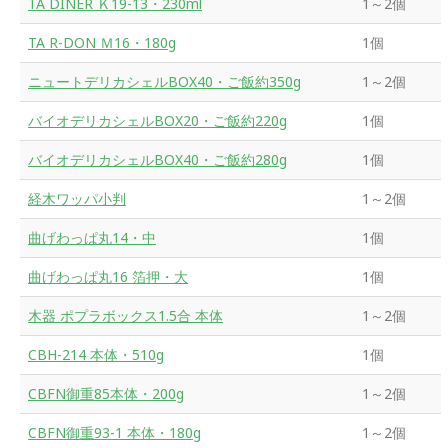
TA DINER Ｋ19-13・230ml
1～2個
TA R-DON Ｍ16・180g
1個
ニュートデリカシェルBOX40・ご飯約350g
1～2個
バイオデリカシェルBOX20・ご飯約220g
1個
バイオデリカシェルBOX40・ご飯約280g
1個
経木ワッパ小判
1～2個
曲げわっぱ丸14・中
1個
曲げわっぱ丸16 箔押・大
1個
木器 ポプラボックス1.5合 本体
1～2個
CBH-214 本体・510g
1個
CBFN御重85本体・200g
1～2個
CBFN御重93-1 本体・180g
1～2個