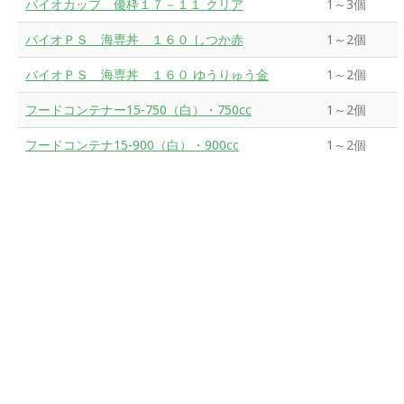
バイオカップ 優枠１７－１１ クリア
1～3個
バイオＰＳ 海専丼 １６０ しつか赤
1～2個
バイオＰＳ 海専丼 １６０ ゆうりゅう金
1～2個
フードコンテナー15-750（白）・750cc
1～2個
フードコンテナ15-900（白）・900cc
1～2個