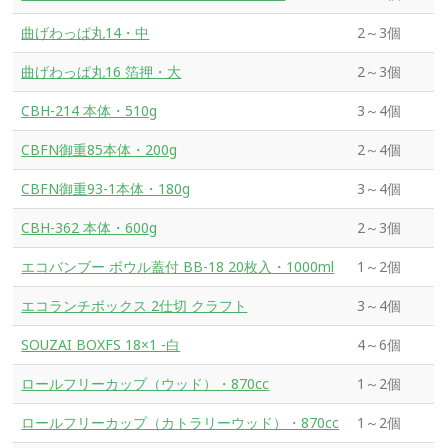
曲げわっぱ丸14・中
2～3個
曲げわっぱ丸16 箔押・大
2～3個
CBH-214 本体・510g
3～4個
CBFN御重85本体・200g
2～4個
CBFN御重93-1本体・180g
3～4個
CBH-362 本体・600g
2～3個
エコバンブー ボウル蓋付 BB-18 20枚入・1000ml
1～2個
エコランチボックス 2仕切 クラフト
3～4個
SOUZAI BOXFS 18×1 -白
4～6個
ロールフリーカップ（ウッド）・870cc
1～2個
ロールフリーカップ（カトラリーウッド）・870cc
1～2個