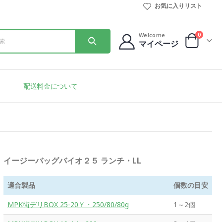
お気に入りリスト
0
Welcome
マイページ
配送料金について
イージーバッグバイオ２５ ランチ・LL
適合製品
個数の目安
MPK街デリBOX 25-20Ｙ・250/80/80g
1～2個