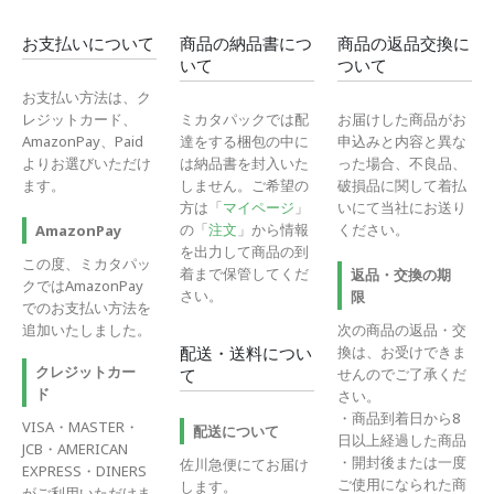
お支払いについて
商品の納品書につ
商品の返品交換に
いて
ついて
お支払い方法は、ク
レジットカード、
ミカタパックでは配
お届けした商品がお
AmazonPay、Paid
達をする梱包の中に
申込みと内容と異な
よりお選びいただけ
は納品書を封入いた
った場合、不良品、
ます。
しません。ご希望の
破損品に関して着払
方は「
マイページ
」
いにて当社にお送り
の「
注文
」から情報
ください。
AmazonPay
を出力して商品の到
この度、ミカタパッ
着まで保管してくだ
返品・交換の期
クではAmazonPay
さい。
限
でのお支払い方法を
追加いたしました。
次の商品の返品・交
換は、お受けできま
配送・送料につい
クレジットカー
せんのでご了承くだ
て
ド
さい。
・商品到着日から8
VISA・MASTER・
配送について
日以上経過した商品
JCB・AMERICAN
・開封後または一度
佐川急便にてお届け
EXPRESS・DINERS
ご使用になられた商
します。
がご利用いただけま