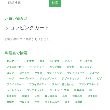
検索
お買い物カゴ
ショッピングカート
お買い物カゴに商品がありません。
料理名で検索
おかずセット
お惣菜
お茶
しらす丼
どんぶり
のっけ弁当
アイスコーヒー
アイスティー
カップ寿司
カツ丼
カフェラテ
ココア
コーヒー
サラダ
サンドイッチ
サンドウィッチ
ジュース
スープ
チーズケーキ
ディップソース
デザートカップ
パスタ
ピザ
フライドチキン
フライドポテト
フルーツ盛り合わせ
プリンアラモード
ホットミルク
ランチボックス
ローストビーフ丼
中華弁当
丼
和食弁当
唐揚げ
天丼
幕ノ内弁当
弁当
洋風弁当
洋食弁当
海鮮丼
焼きそば
牛丼
白玉あんみつ
紅茶
茶碗蒸し