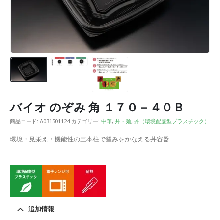
バイオ のぞみ 角 １７０－４０Ｂ
商品コード:
A031501124
カテゴリー:
中華
,
丼・麺
,
丼（環境配慮型プラスチック）
環境・見栄え・機能性の三本柱で望みをかなえる丼容器
追加情報