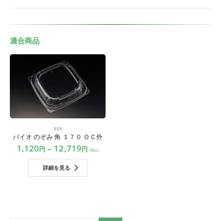
適合商品
RPK
バイオ のぞみ 角 １７０ ＯＣ外
1,120
–
12,719
円
円
(税込)
詳細を見る