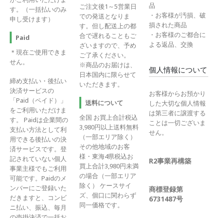
品
ご注文後1～5営業日
す。（一括払いのみ
・お客様が汚損、破
での発送となりま
申し受けます）
損された商品
す。但し配送上の都
・お客様のご都合に
合で遅れることもご
Paid
よる返品、交換
ざいますので、予め
＊現在ご使用できま
ご了承ください。
せん。
※商品のお届けは、
個人情報について
日本国内に限らせて
締め支払い・後払い
いただきます。
決済サービスの
お客様からお預かり
「Paid（ペイド）」
送料について
した大切な個人情報
をご利用いただけま
は第三者に譲渡する
全国 お買上合計税込
す。 Paidは企業間の
ことは一切ございま
3,980円以上送料無料
支払い方法として利
せん。
（一部エリア除く）
用できる後払いの決
その他地域のお客
済サービスです。登
様・東海4県税込お
記されていない個人
R2事業再構築
買上合計3,980円未満
事業主様でもご利用
の場合（一部エリア
可能です。Paidのメ
除く） ケースサイ
ンバーにご登録いた
商標登録第
ズ、個口に関わらず
だきますと、コンビ
6731487号
同一価格です。
ニ払い、振込、毎月
の売掛決済で一括お