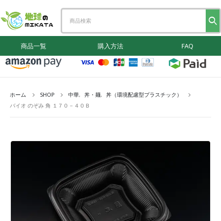
商品一覧
購入方法
FAQ
ホーム
SHOP
中華
,
丼・麺
,
丼（環境配慮型プラスチック）
バイオ のぞみ 角 １７０－４０Ｂ