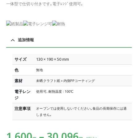
一体型で仕切り付きです｡電子ﾚﾝｼﾞ使用可｡
追加情報
サイズ
130 × 190 × 50 mm
色
無地
素材
未晒クラフト紙＋内側PPコーティング
電子レン
使用可, 耐熱温度 : 100℃
ジ
注意事項
オーブンでは使用しないでください｡食品の長期保存には適
しません｡
1,600
–
30,096