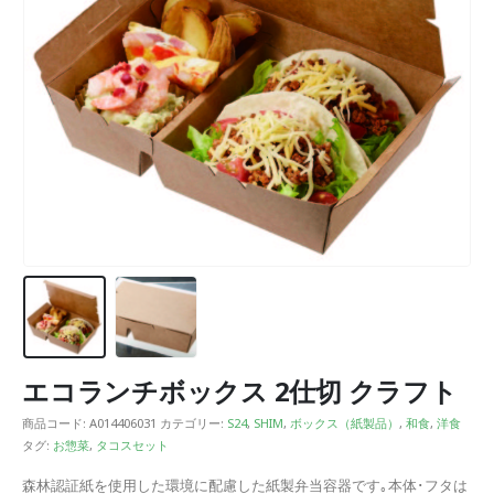
エコランチボックス 2仕切 クラフト
商品コード:
A014406031
カテゴリー:
S24
,
SHIM
,
ボックス（紙製品）
,
和食
,
洋食
タグ:
お惣菜
,
タコスセット
森林認証紙を使用した環境に配慮した紙製弁当容器です｡本体･フタは