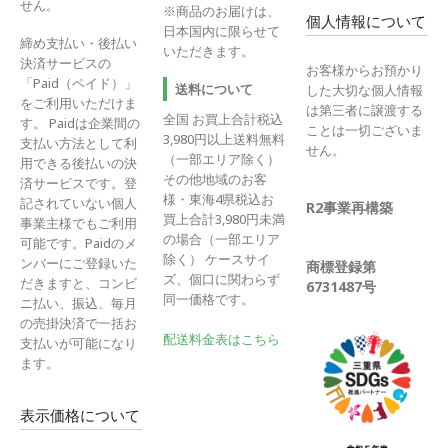
せん。
※商品のお届けは、
個人情報について
日本国内に限らせて
締め支払い・後払い
いただきます。
決済サービスの
お客様からお預かり
「Paid（ペイド）」
送料について
した大切な個人情報
をご利用いただけま
は第三者に譲渡する
全国 お買上合計税込
す。 Paidは企業間の
ことは一切ございま
3,980円以上送料無料
支払い方法として利
せん。
（一部エリア除く）
用できる後払いの決
その他地域のお客
済サービスです。登
様・東海4県税込お
記されていない個人
R2事業再構築
買上合計3,980円未満
事業主様でもご利用
の場合（一部エリア
可能です。Paidのメ
除く） ケースサイ
ンバーにご登録いた
商標登録第
ズ、個口に関わらず
だきますと、コンビ
6731487号
同一価格です。
ニ払い、振込、毎月
の売掛決済で一括お
配送料金表はこちら
支払いが可能になり
ます。
表示価格について