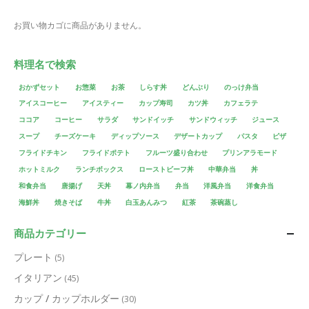
お買い物カゴに商品がありません。
料理名で検索
おかずセット
お惣菜
お茶
しらす丼
どんぶり
のっけ弁当
アイスコーヒー
アイスティー
カップ寿司
カツ丼
カフェラテ
ココア
コーヒー
サラダ
サンドイッチ
サンドウィッチ
ジュース
スープ
チーズケーキ
ディップソース
デザートカップ
パスタ
ピザ
フライドチキン
フライドポテト
フルーツ盛り合わせ
プリンアラモード
ホットミルク
ランチボックス
ローストビーフ丼
中華弁当
丼
和食弁当
唐揚げ
天丼
幕ノ内弁当
弁当
洋風弁当
洋食弁当
海鮮丼
焼きそば
牛丼
白玉あんみつ
紅茶
茶碗蒸し
商品カテゴリー
プレート
(5)
イタリアン
(45)
カップ / カップホルダー
(30)