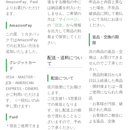
AmazonPay、Paid
達をする梱包の中に
申込みと内容と異な
よりお選びいただけ
は納品書を封入いた
った場合、不良品、
ます。
しません。ご希望の
破損品に関して着払
方は「
マイページ
」
いにて当社にお送り
の「
注文
」から情報
ください。
AmazonPay
を出力して商品の到
この度、ミカタパッ
着まで保管してくだ
返品・交換の期
クではAmazonPay
さい。
限
でのお支払い方法を
追加いたしました。
次の商品の返品・交
換は、お受けできま
配送・送料につい
クレジットカー
せんのでご了承くだ
て
ド
さい。
・商品到着日から8
VISA・MASTER・
配送について
日以上経過した商品
JCB・AMERICAN
・開封後または一度
佐川急便にてお届け
EXPRESS・DINERS
ご使用になられた商
します。
がご利用いただけま
品
ご注文後1～5営業日
す。（一括払いのみ
・お客様が汚損、破
での発送となりま
申し受けます）
損された商品
す。但し配送上の都
・お客様のご都合に
合で遅れることもご
Paid
よる返品、交換
ざいますので、予め
＊現在ご使用できま
ご了承ください。