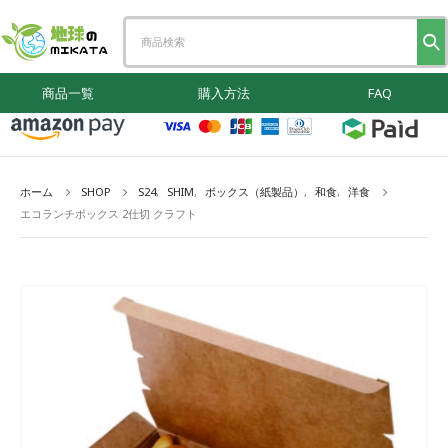
商品一覧
購入方法
FAQ
ホーム
SHOP
S24
,
SHIM
,
ボックス（紙製品）
,
和食
,
洋食
エコランチボックス 2仕切 クラフト