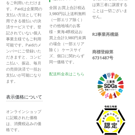
をご利用いただけま
は第三者に譲渡する
全国 お買上合計税込
す。 Paidは企業間の
ことは一切ございま
3,980円以上送料無料
支払い方法として利
せん。
（一部エリア除く）
用できる後払いの決
その他地域のお客
済サービスです。登
様・東海4県税込お
記されていない個人
R2事業再構築
買上合計3,980円未満
事業主様でもご利用
の場合（一部エリア
可能です。Paidのメ
除く） ケースサイ
ンバーにご登録いた
商標登録第
ズ、個口に関わらず
だきますと、コンビ
6731487号
同一価格です。
ニ払い、振込、毎月
の売掛決済で一括お
配送料金表はこちら
支払いが可能になり
ます。
表示価格について
オンラインショップ
に記載された価格
は、消費税込みの価
格です。