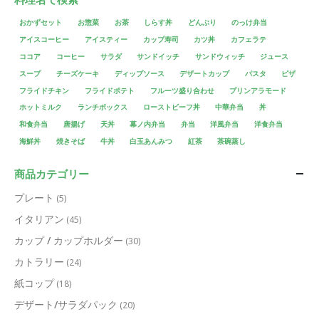
おかずセット
お惣菜
お茶
しらす丼
どんぶり
のっけ弁当
アイスコーヒー
アイスティー
カップ寿司
カツ丼
カフェラテ
ココア
コーヒー
サラダ
サンドイッチ
サンドウィッチ
ジュース
スープ
チーズケーキ
ディップソース
デザートカップ
パスタ
ピザ
フライドチキン
フライドポテト
フルーツ盛り合わせ
プリンアラモード
ホットミルク
ランチボックス
ローストビーフ丼
中華弁当
丼
和食弁当
唐揚げ
天丼
幕ノ内弁当
弁当
洋風弁当
洋食弁当
海鮮丼
焼きそば
牛丼
白玉あんみつ
紅茶
茶碗蒸し
商品カテゴリー
プレート
(5)
イタリアン
(45)
カップ / カップホルダー
(30)
カトラリー
(24)
紙コップ
(18)
デザート/サラダパック
(20)