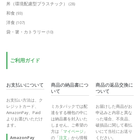
丼（環境配慮型プラスチック）
(28)
和食
(93)
洋食
(107)
袋・箸・カトラリー
(10)
ご利用ガイド
お支払いについて
商品の納品書につ
商品の返品交換に
いて
ついて
お支払い方法は、ク
レジットカード、
ミカタパックでは配
お届けした商品がお
AmazonPay、Paid
達をする梱包の中に
申込みと内容と異な
よりお選びいただけ
は納品書を封入いた
った場合、不良品、
ます。
しません。ご希望の
破損品に関して着払
方は「
マイページ
」
いにて当社にお送り
の「
注文
」から情報
ください。
AmazonPay