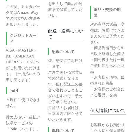
を出力して商品の到
この度、ミカタパッ
着まで保管してくだ
返品・交換の期
クではAmazonPay
さい。
限
でのお支払い方法を
追加いたしました。
次の商品の返品・交
換は、お受けできま
配送・送料につい
クレジットカー
せんのでご了承くだ
て
ド
さい。
・商品到着日から8
VISA・MASTER・
配送について
日以上経過した商品
JCB・AMERICAN
・開封後または一度
佐川急便にてお届け
EXPRESS・DINERS
ご使用になられた商
します。
がご利用いただけま
品
ご注文後1～5営業日
す。（一括払いのみ
・お客様が汚損、破
での発送となりま
申し受けます）
損された商品
す。但し配送上の都
・お客様のご都合に
合で遅れることもご
Paid
よる返品、交換
ざいますので、予め
＊現在ご使用できま
ご了承ください。
せん。
※商品のお届けは、
個人情報について
日本国内に限らせて
締め支払い・後払い
いただきます。
決済サービスの
お客様からお預かり
「Paid（ペイド）」
送料について
した大切な個人情報