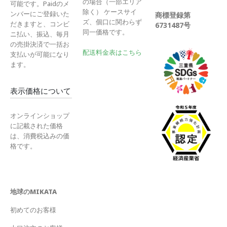
の場合（一部エリア
可能です。Paidのメ
除く） ケースサイ
ンバーにご登録いた
商標登録第
ズ、個口に関わらず
だきますと、コンビ
6731487号
同一価格です。
ニ払い、振込、毎月
の売掛決済で一括お
配送料金表はこちら
支払いが可能になり
ます。
表示価格について
オンラインショップ
に記載された価格
は、消費税込みの価
格です。
地球のMIKATA
初めてのお客様