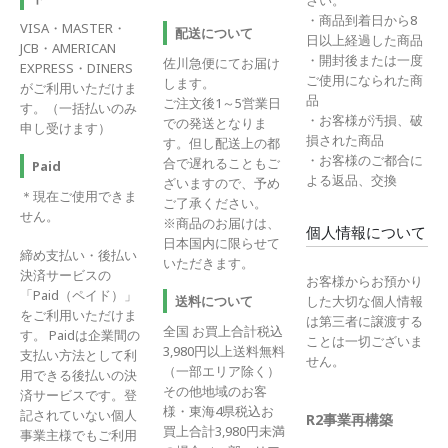
さい。
・商品到着日から8
VISA・MASTER・
配送について
日以上経過した商品
JCB・AMERICAN
・開封後または一度
佐川急便にてお届け
EXPRESS・DINERS
ご使用になられた商
します。
がご利用いただけま
品
ご注文後1～5営業日
す。（一括払いのみ
・お客様が汚損、破
での発送となりま
申し受けます）
損された商品
す。但し配送上の都
・お客様のご都合に
合で遅れることもご
Paid
よる返品、交換
ざいますので、予め
＊現在ご使用できま
ご了承ください。
せん。
※商品のお届けは、
個人情報について
日本国内に限らせて
締め支払い・後払い
いただきます。
決済サービスの
お客様からお預かり
「Paid（ペイド）」
送料について
した大切な個人情報
をご利用いただけま
は第三者に譲渡する
全国 お買上合計税込
す。 Paidは企業間の
ことは一切ございま
3,980円以上送料無料
支払い方法として利
せん。
（一部エリア除く）
用できる後払いの決
その他地域のお客
済サービスです。登
様・東海4県税込お
記されていない個人
R2事業再構築
買上合計3,980円未満
事業主様でもご利用