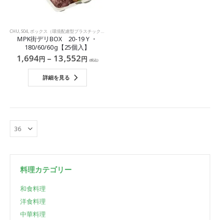
CHU
,
S04
,
ボックス（環境配慮型プラスチック）
,
中華
,
洋食
MPK街デリBOX 20-19Ｙ・
180/60/60g【25個入】
1,694
–
13,552
円
円
(税込)
詳細を見る
料理カテゴリー
和食料理
洋食料理
中華料理