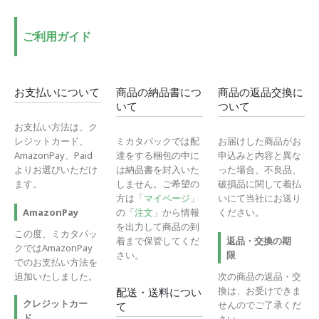
格
格
ご利用ガイド
お支払いについて
商品の納品書につ
商品の返品交換に
いて
ついて
お支払い方法は、ク
レジットカード、
ミカタパックでは配
お届けした商品がお
AmazonPay、Paid
達をする梱包の中に
申込みと内容と異な
よりお選びいただけ
は納品書を封入いた
った場合、不良品、
ます。
しません。ご希望の
破損品に関して着払
方は「
マイページ
」
いにて当社にお送り
の「
注文
」から情報
ください。
AmazonPay
を出力して商品の到
この度、ミカタパッ
着まで保管してくだ
返品・交換の期
クではAmazonPay
さい。
限
でのお支払い方法を
追加いたしました。
次の商品の返品・交
換は、お受けできま
配送・送料につい
クレジットカー
せんのでご了承くだ
て
ド