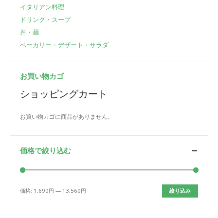
イタリアン料理
ドリンク・スープ
丼・麺
ベーカリー・デザート・サラダ
お買い物カゴ
ショッピングカート
お買い物カゴに商品がありません。
価格で絞り込む
価格:
1,690円
—
13,560円
絞り込み
最
最
低
高
価
価