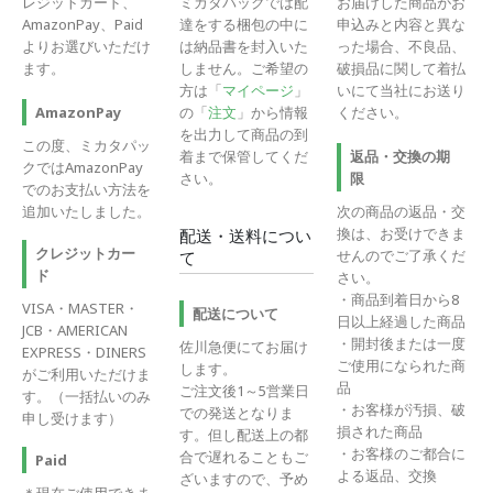
レジットカード、
ミカタパックでは配
お届けした商品がお
AmazonPay、Paid
達をする梱包の中に
申込みと内容と異な
よりお選びいただけ
は納品書を封入いた
った場合、不良品、
ます。
しません。ご希望の
破損品に関して着払
方は「
マイページ
」
いにて当社にお送り
の「
注文
」から情報
ください。
AmazonPay
を出力して商品の到
この度、ミカタパッ
着まで保管してくだ
返品・交換の期
クではAmazonPay
さい。
限
でのお支払い方法を
追加いたしました。
次の商品の返品・交
換は、お受けできま
配送・送料につい
クレジットカー
せんのでご了承くだ
て
ド
さい。
・商品到着日から8
VISA・MASTER・
配送について
日以上経過した商品
JCB・AMERICAN
・開封後または一度
佐川急便にてお届け
EXPRESS・DINERS
ご使用になられた商
します。
がご利用いただけま
品
ご注文後1～5営業日
す。（一括払いのみ
・お客様が汚損、破
での発送となりま
申し受けます）
損された商品
す。但し配送上の都
・お客様のご都合に
合で遅れることもご
Paid
よる返品、交換
ざいますので、予め