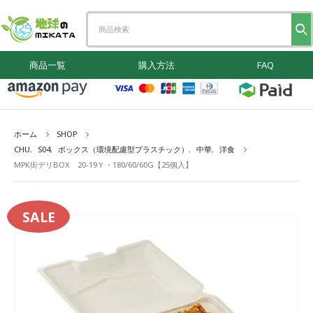
商品一覧
購入方法
FAQ
ホーム
SHOP
CHU
,
S04
,
ボックス（環境配慮型プラスチック）
,
中華
,
洋食
MPK街デリBOX 20-19Ｙ・180/60/60G【25個入】
SALE