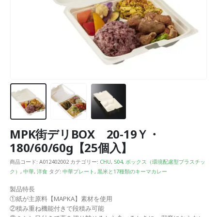
MPK街デリBOX 20-19Ｙ・
180/60/60g【25個入】
商品コード:
A012402002
カテゴリー:
CHU
,
S04
,
ボックス（環境配慮型プラスチッ
ク）
,
中華
,
洋食
タグ:
中華プレート
,
黒米と17種類のキーマカレー
製品特長
①紙が主原料【MAPKA】素材を使用
②積み重ね機能付きで段積み可能