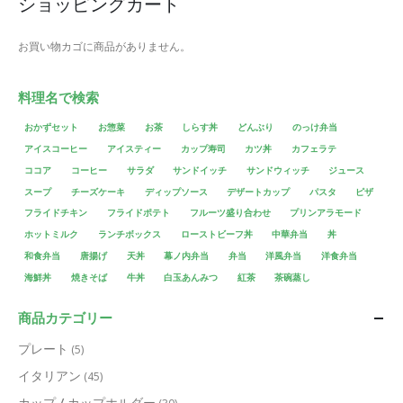
ショッピングカート
お買い物カゴに商品がありません。
料理名で検索
おかずセット
お惣菜
お茶
しらす丼
どんぶり
のっけ弁当
アイスコーヒー
アイスティー
カップ寿司
カツ丼
カフェラテ
ココア
コーヒー
サラダ
サンドイッチ
サンドウィッチ
ジュース
スープ
チーズケーキ
ディップソース
デザートカップ
パスタ
ピザ
フライドチキン
フライドポテト
フルーツ盛り合わせ
プリンアラモード
ホットミルク
ランチボックス
ローストビーフ丼
中華弁当
丼
和食弁当
唐揚げ
天丼
幕ノ内弁当
弁当
洋風弁当
洋食弁当
海鮮丼
焼きそば
牛丼
白玉あんみつ
紅茶
茶碗蒸し
商品カテゴリー
プレート
(5)
イタリアン
(45)
カップ / カップホルダー