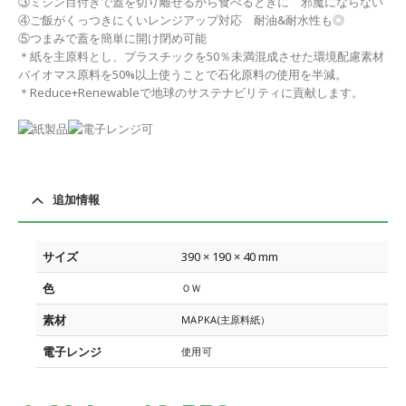
③ミシン目付きで蓋を切り離せるから食べるときに 邪魔にならない
④ご飯がくっつきにくいレンジアップ対応 耐油&耐水性も◎
⑤つまみで蓋を簡単に開け閉め可能
＊紙を主原料とし、プラスチックを50％未満混成させた環境配慮素材
バイオマス原料を50%以上使うことで石化原料の使用を半減。
＊Reduce+Renewableで地球のサステナビリティに貢献します。
追加情報
サイズ
390 × 190 × 40 mm
色
ＯＷ
素材
MAPKA(主原料紙）
電子レンジ
使用可