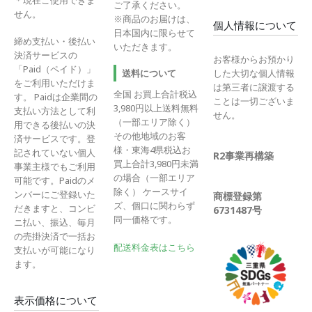
＊現在ご使用できま
ご了承ください。
せん。
※商品のお届けは、
個人情報について
日本国内に限らせて
締め支払い・後払い
いただきます。
決済サービスの
お客様からお預かり
「Paid（ペイド）」
送料について
した大切な個人情報
をご利用いただけま
は第三者に譲渡する
全国 お買上合計税込
す。 Paidは企業間の
ことは一切ございま
3,980円以上送料無料
支払い方法として利
せん。
（一部エリア除く）
用できる後払いの決
その他地域のお客
済サービスです。登
様・東海4県税込お
記されていない個人
R2事業再構築
買上合計3,980円未満
事業主様でもご利用
の場合（一部エリア
可能です。Paidのメ
除く） ケースサイ
ンバーにご登録いた
商標登録第
ズ、個口に関わらず
だきますと、コンビ
6731487号
同一価格です。
ニ払い、振込、毎月
の売掛決済で一括お
配送料金表はこちら
支払いが可能になり
ます。
表示価格について