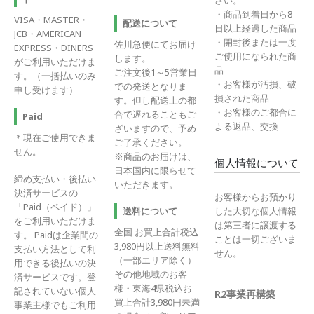
さい。
・商品到着日から8
VISA・MASTER・
配送について
日以上経過した商品
JCB・AMERICAN
・開封後または一度
佐川急便にてお届け
EXPRESS・DINERS
ご使用になられた商
します。
がご利用いただけま
品
ご注文後1～5営業日
す。（一括払いのみ
・お客様が汚損、破
での発送となりま
申し受けます）
損された商品
す。但し配送上の都
・お客様のご都合に
合で遅れることもご
Paid
よる返品、交換
ざいますので、予め
＊現在ご使用できま
ご了承ください。
せん。
※商品のお届けは、
個人情報について
日本国内に限らせて
締め支払い・後払い
いただきます。
決済サービスの
お客様からお預かり
「Paid（ペイド）」
送料について
した大切な個人情報
をご利用いただけま
は第三者に譲渡する
全国 お買上合計税込
す。 Paidは企業間の
ことは一切ございま
3,980円以上送料無料
支払い方法として利
せん。
（一部エリア除く）
用できる後払いの決
その他地域のお客
済サービスです。登
様・東海4県税込お
記されていない個人
R2事業再構築
買上合計3,980円未満
事業主様でもご利用