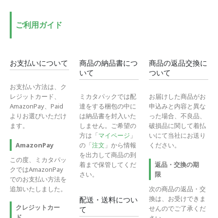
格
格
ご利用ガイド
お支払いについて
商品の納品書につ
商品の返品交換に
いて
ついて
お支払い方法は、ク
レジットカード、
ミカタパックでは配
お届けした商品がお
AmazonPay、Paid
達をする梱包の中に
申込みと内容と異な
よりお選びいただけ
は納品書を封入いた
った場合、不良品、
ます。
しません。ご希望の
破損品に関して着払
方は「
マイページ
」
いにて当社にお送り
の「
注文
」から情報
ください。
AmazonPay
を出力して商品の到
この度、ミカタパッ
着まで保管してくだ
返品・交換の期
クではAmazonPay
さい。
限
でのお支払い方法を
追加いたしました。
次の商品の返品・交
換は、お受けできま
配送・送料につい
クレジットカー
せんのでご了承くだ
て
ド