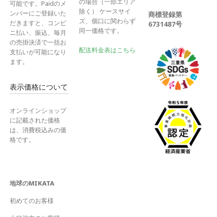
の場合（一部エリア
可能です。Paidのメ
除く） ケースサイ
ンバーにご登録いた
商標登録第
ズ、個口に関わらず
だきますと、コンビ
6731487号
同一価格です。
ニ払い、振込、毎月
の売掛決済で一括お
配送料金表はこちら
支払いが可能になり
ます。
表示価格について
オンラインショップ
に記載された価格
は、消費税込みの価
格です。
地球のMIKATA
初めてのお客様