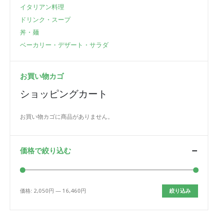
イタリアン料理
ドリンク・スープ
丼・麺
ベーカリー・デザート・サラダ
お買い物カゴ
ショッピングカート
お買い物カゴに商品がありません。
価格で絞り込む
価格:
2,050円
—
16,460円
絞り込み
最
最
低
高
価
価