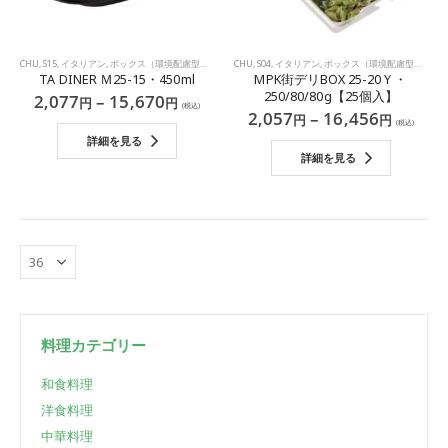
CHU
,
S15
,
イタリアン
,
ボックス（環境配慮型プラスチック）
CHU
,
S04
,
中華
,
イタリアン
,
和食
,
洋食
,
ボックス（環境配慮型プラスチック）
TA DINER Ｍ25-15・450ml
MPK街デリBOX 25-20Ｙ・
250/80/80g【25個入】
2,077
–
15,670
円
円
(税込)
2,057
–
16,456
円
円
(税込)
詳細を見る
詳細を見る
料理カテゴリー
和食料理
洋食料理
中華料理