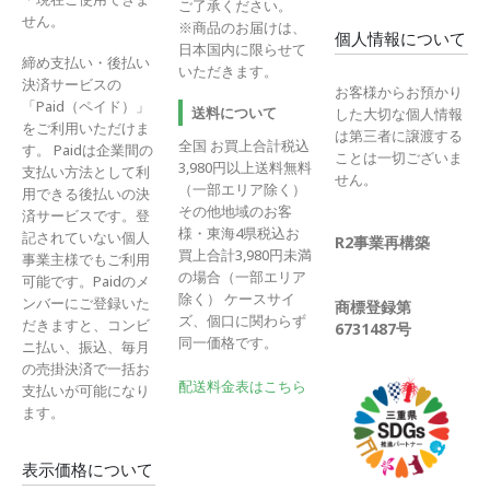
ご了承ください。
せん。
※商品のお届けは、
個人情報について
日本国内に限らせて
締め支払い・後払い
いただきます。
決済サービスの
お客様からお預かり
「Paid（ペイド）」
送料について
した大切な個人情報
をご利用いただけま
は第三者に譲渡する
全国 お買上合計税込
す。 Paidは企業間の
ことは一切ございま
3,980円以上送料無料
支払い方法として利
せん。
（一部エリア除く）
用できる後払いの決
その他地域のお客
済サービスです。登
様・東海4県税込お
記されていない個人
R2事業再構築
買上合計3,980円未満
事業主様でもご利用
の場合（一部エリア
可能です。Paidのメ
除く） ケースサイ
ンバーにご登録いた
商標登録第
ズ、個口に関わらず
だきますと、コンビ
6731487号
同一価格です。
ニ払い、振込、毎月
の売掛決済で一括お
配送料金表はこちら
支払いが可能になり
ます。
表示価格について