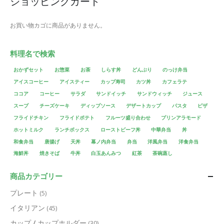
ショッピングカート
お買い物カゴに商品がありません。
料理名で検索
おかずセット
お惣菜
お茶
しらす丼
どんぶり
のっけ弁当
アイスコーヒー
アイスティー
カップ寿司
カツ丼
カフェラテ
ココア
コーヒー
サラダ
サンドイッチ
サンドウィッチ
ジュース
スープ
チーズケーキ
ディップソース
デザートカップ
パスタ
ピザ
フライドチキン
フライドポテト
フルーツ盛り合わせ
プリンアラモード
ホットミルク
ランチボックス
ローストビーフ丼
中華弁当
丼
和食弁当
唐揚げ
天丼
幕ノ内弁当
弁当
洋風弁当
洋食弁当
海鮮丼
焼きそば
牛丼
白玉あんみつ
紅茶
茶碗蒸し
商品カテゴリー
プレート
(5)
イタリアン
(45)
カップ / カップホルダー
(30)