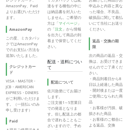
AmazonPay、Paid
達をする梱包の中に
申込みと内容と異な
よりお選びいただけ
は納品書を封入いた
った場合、不良品、
ます。
しません。ご希望の
破損品に関して着払
方は「
マイページ
」
いにて当社にお送り
の「
注文
」から情報
ください。
AmazonPay
を出力して商品の到
この度、ミカタパッ
着まで保管してくだ
返品・交換の期
クではAmazonPay
さい。
限
でのお支払い方法を
追加いたしました。
次の商品の返品・交
換は、お受けできま
配送・送料につい
クレジットカー
せんのでご了承くだ
て
ド
さい。
・商品到着日から8
VISA・MASTER・
配送について
日以上経過した商品
JCB・AMERICAN
・開封後または一度
佐川急便にてお届け
EXPRESS・DINERS
ご使用になられた商
します。
がご利用いただけま
品
ご注文後1～5営業日
す。（一括払いのみ
・お客様が汚損、破
での発送となりま
申し受けます）
損された商品
す。但し配送上の都
・お客様のご都合に
合で遅れることもご
Paid
よる返品、交換
ざいますので、予め
＊現在ご使用できま