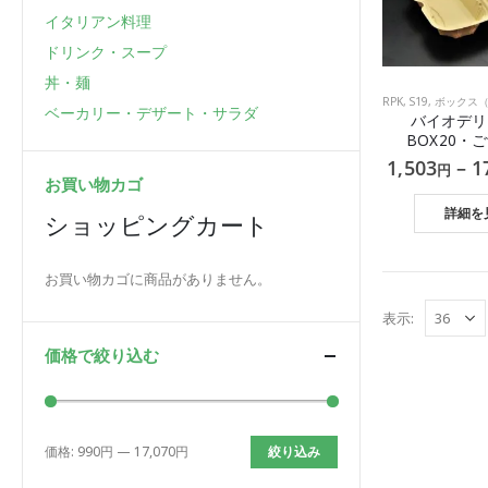
イタリアン料理
ドリンク・スープ
丼・麺
RPK
,
S19
,
ボックス（環
ベーカリー・デザート・サラダ
バイオデリ
BOX20・ご
1,503
–
1
円
お買い物カゴ
詳細を
ショッピングカート
お買い物カゴに商品がありません。
表示:
価格で絞り込む
価格:
990円
—
17,070円
絞り込み
最
最