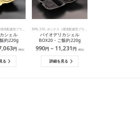
境配慮型プラスチック）
RPK
,
,
S19
和食
,
,
ボックス（環境配慮型プラスチック）
洋食
,
和食
,
洋食
カシェル
バイオデリカシェル
飯約220g
BOX20・ご飯約220g
7,063
990
–
11,231
円
円
円
(税込)
(税込)
見る
詳細を見る