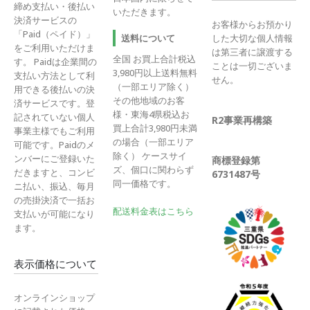
締め支払い・後払い
いただきます。
決済サービスの
お客様からお預かり
「Paid（ペイド）」
送料について
した大切な個人情報
をご利用いただけま
は第三者に譲渡する
全国 お買上合計税込
す。 Paidは企業間の
ことは一切ございま
3,980円以上送料無料
支払い方法として利
せん。
（一部エリア除く）
用できる後払いの決
その他地域のお客
済サービスです。登
様・東海4県税込お
記されていない個人
R2事業再構築
買上合計3,980円未満
事業主様でもご利用
の場合（一部エリア
可能です。Paidのメ
除く） ケースサイ
ンバーにご登録いた
商標登録第
ズ、個口に関わらず
だきますと、コンビ
6731487号
同一価格です。
ニ払い、振込、毎月
の売掛決済で一括お
配送料金表はこちら
支払いが可能になり
ます。
表示価格について
オンラインショップ