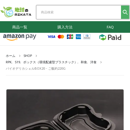
商品一覧
購入方法
FAQ
ホーム
SHOP
RPK
,
S19
,
ボックス（環境配慮型プラスチック）
,
和食
,
洋食
バイオデリカシェルBOX20・ご飯約220G