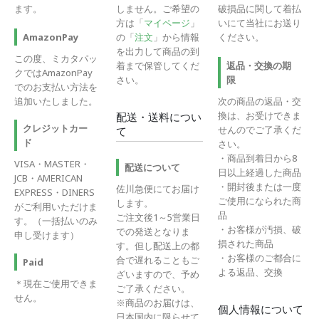
ます。
しません。ご希望の
破損品に関して着払
方は「
マイページ
」
いにて当社にお送り
の「
注文
」から情報
ください。
AmazonPay
を出力して商品の到
この度、ミカタパッ
着まで保管してくだ
返品・交換の期
クではAmazonPay
さい。
限
でのお支払い方法を
追加いたしました。
次の商品の返品・交
換は、お受けできま
配送・送料につい
クレジットカー
せんのでご了承くだ
て
ド
さい。
・商品到着日から8
VISA・MASTER・
配送について
日以上経過した商品
JCB・AMERICAN
・開封後または一度
佐川急便にてお届け
EXPRESS・DINERS
ご使用になられた商
します。
がご利用いただけま
品
ご注文後1～5営業日
す。（一括払いのみ
・お客様が汚損、破
での発送となりま
申し受けます）
損された商品
す。但し配送上の都
・お客様のご都合に
合で遅れることもご
Paid
よる返品、交換
ざいますので、予め
＊現在ご使用できま
ご了承ください。
せん。
※商品のお届けは、
個人情報について
日本国内に限らせて