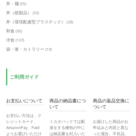
丼・麺
(55)
丼（紙製品）
(33)
丼（環境配慮型プラスチック）
(28)
和食
(93)
洋食
(107)
袋・箸・カトラリー
(10)
ご利用ガイド
お支払いについて
商品の納品書につ
商品の返品交換に
いて
ついて
お支払い方法は、ク
レジットカード、
ミカタパックでは配
お届けした商品がお
AmazonPay、Paid
達をする梱包の中に
申込みと内容と異な
よりお選びいただけ
は納品書を封入いた
った場合、不良品、