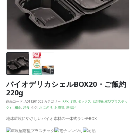
バイオデリカシェルBOX20・ご飯約
220g
商品コード:
A011201003
カテゴリー:
RPK
,
S19
,
ボックス（環境配慮型プラスチッ
ク）
,
和食
,
洋食
タグ:
おにぎり
,
お惣菜
,
唐揚げ
地球環境にやさしいバイオ素材の一体式ランチBOX