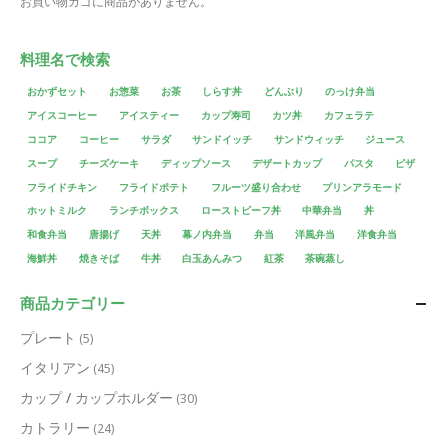
お買い物カゴに商品がありません。
料理名で検索
おかずセット
お惣菜
お茶
しらす丼
どんぶり
のっけ弁当
アイスコーヒー
アイスティー
カップ寿司
カツ丼
カフェラテ
ココア
コーヒー
サラダ
サンドイッチ
サンドウィッチ
ジュース
スープ
チーズケーキ
ディップソース
デザートカップ
パスタ
ピザ
フライドチキン
フライドポテト
フルーツ盛り合わせ
プリンアラモード
ホットミルク
ランチボックス
ローストビーフ丼
中華弁当
丼
和食弁当
唐揚げ
天丼
幕ノ内弁当
弁当
洋風弁当
洋食弁当
海鮮丼
焼きそば
牛丼
白玉あんみつ
紅茶
茶碗蒸し
商品カテゴリー
プレート
(5)
イタリアン
(45)
カップ / カップホルダー
(30)
カトラリー
(24)