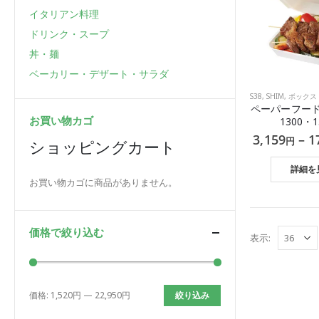
イタリアン料理
ドリンク・スープ
丼・麺
ベーカリー・デザート・サラダ
S38
,
SHIM
,
ボックス
ペーパーフードパ
お買い物カゴ
1300・1
3,159
–
1
円
ショッピングカート
詳細を
お買い物カゴに商品がありません。
価格で絞り込む
表示:
価格:
1,520円
—
22,950円
絞り込み
最
最