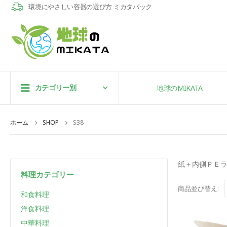
環境にやさしい容器の選び方 ミカタパック
カテゴリー別
地球のMIKATA
ホーム
SHOP
S38
紙＋内側ＰＥ
料理カテゴリー
商品並び替え:
和食料理
洋食料理
中華料理