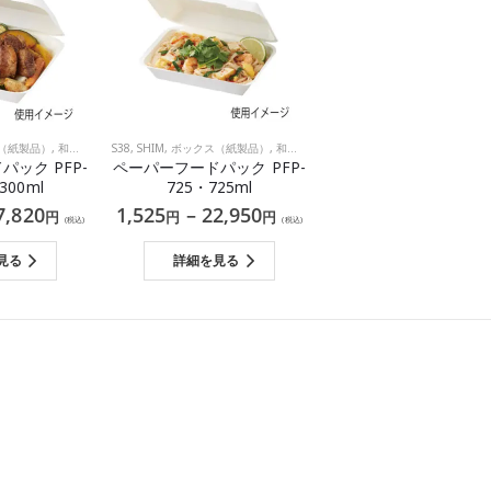
（紙製品）
,
和食
,
洋食
S38
,
SHIM
,
ボックス（紙製品）
,
和食
,
洋食
ック PFP-
ペーパーフードパック PFP-
300ml
725・725ml
7,820
1,525
–
22,950
円
円
円
(税込)
(税込)
見る
詳細を見る