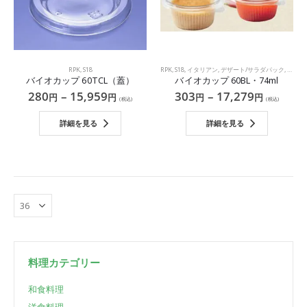
RPK
,
S18
RPK
,
S18
,
イタリアン
,
デザート/サラダパック
,
ベーカ
バイオカップ 60TCL（蓋）
バイオカップ 60BL・74ml
280
–
15,959
303
–
17,279
円
円
円
円
(税込)
(税込)
詳細を見る
詳細を見る
料理カテゴリー
和食料理