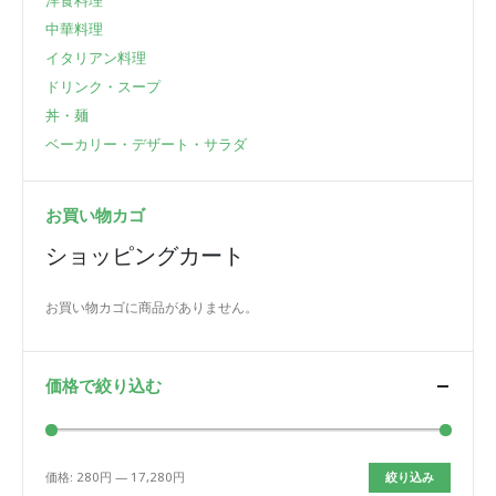
洋食料理
中華料理
イタリアン料理
ドリンク・スープ
丼・麺
ベーカリー・デザート・サラダ
お買い物カゴ
ショッピングカート
お買い物カゴに商品がありません。
価格で絞り込む
価格:
280円
—
17,280円
絞り込み
最
最