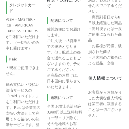
配送・送料につい
クレジットカー
せんのでご了承くだ
て
ド
さい。
・商品到着日から8
VISA・MASTER・
配送について
日以上経過した商品
JCB・AMERICAN
・開封後または一度
佐川急便にてお届け
EXPRESS・DINERS
ご使用になられた商
します。
がご利用いただけま
品
ご注文後1～5営業日
す。（一括払いのみ
・お客様が汚損、破
での発送となりま
申し受けます）
損された商品
す。但し配送上の都
・お客様のご都合に
合で遅れることもご
Paid
よる返品、交換
ざいますので、予め
＊現在ご使用できま
ご了承ください。
せん。
※商品のお届けは、
個人情報について
日本国内に限らせて
締め支払い・後払い
いただきます。
決済サービスの
お客様からお預かり
「Paid（ペイド）」
送料について
した大切な個人情報
をご利用いただけま
は第三者に譲渡する
全国 お買上合計税込
す。 Paidは企業間の
ことは一切ございま
3,980円以上送料無料
支払い方法として利
せん。
（一部エリア除く）
用できる後払いの決
その他地域のお客
済サービスです。登