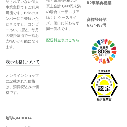
様・東海4県税込お
記されていない個人
R2事業再構築
買上合計3,980円未満
事業主様でもご利用
の場合（一部エリア
可能です。Paidのメ
除く） ケースサイ
ンバーにご登録いた
商標登録第
ズ、個口に関わらず
だきますと、コンビ
6731487号
同一価格です。
ニ払い、振込、毎月
の売掛決済で一括お
配送料金表はこちら
支払いが可能になり
ます。
表示価格について
オンラインショップ
に記載された価格
は、消費税込みの価
格です。
地球のMIKATA