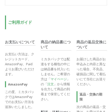
低
高
価
価
格
格
ご利用ガイド
お支払いについて
商品の納品書につ
商品の返品交換に
いて
ついて
お支払い方法は、ク
レジットカード、
ミカタパックでは配
お届けした商品がお
AmazonPay、Paid
達をする梱包の中に
申込みと内容と異な
よりお選びいただけ
は納品書を封入いた
った場合、不良品、
ます。
しません。ご希望の
破損品に関して着払
方は「
マイページ
」
いにて当社にお送り
の「
注文
」から情報
ください。
AmazonPay
を出力して商品の到
この度、ミカタパッ
着まで保管してくだ
返品・交換の期
クではAmazonPay
さい。
限
でのお支払い方法を
追加いたしました。
次の商品の返品・交
換は、お受けできま