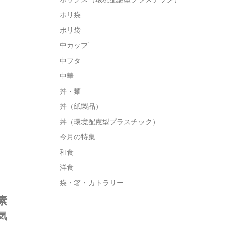
ポリ袋
ポリ袋
中カップ
中フタ
中華
丼・麺
丼（紙製品）
丼（環境配慮型プラスチック）
今月の特集
和食
洋食
袋・箸・カトラリー
素
気