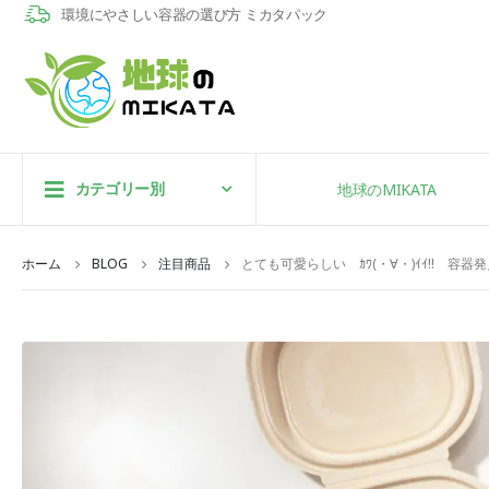
環境にやさしい容器の選び方 ミカタパック
カテゴリー別
地球のMIKATA
ホーム
BLOG
注目商品
とても可愛らしい ｶﾜ(・∀・)ｲｲ!! 容器