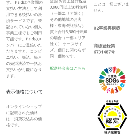
全国 お買上合計税込
す。 Paidは企業間の
ことは一切ございま
3,980円以上送料無料
支払い方法として利
せん。
（一部エリア除く）
用できる後払いの決
その他地域のお客
済サービスです。登
様・東海4県税込お
記されていない個人
R2事業再構築
買上合計3,980円未満
事業主様でもご利用
の場合（一部エリア
可能です。Paidのメ
除く） ケースサイ
ンバーにご登録いた
商標登録第
ズ、個口に関わらず
だきますと、コンビ
6731487号
同一価格です。
ニ払い、振込、毎月
の売掛決済で一括お
配送料金表はこちら
支払いが可能になり
ます。
表示価格について
オンラインショップ
に記載された価格
は、消費税込みの価
格です。