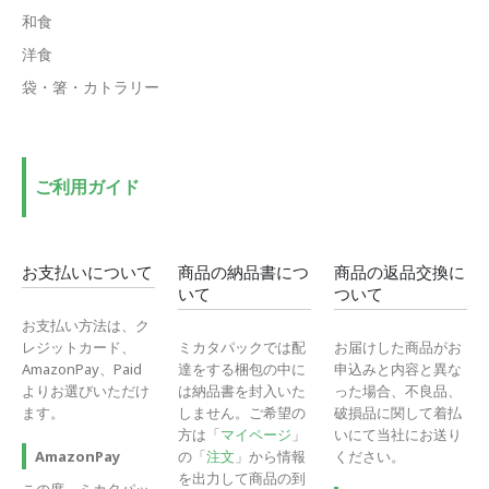
和食
洋食
袋・箸・カトラリー
ご利用ガイド
お支払いについて
商品の納品書につ
商品の返品交換に
いて
ついて
お支払い方法は、ク
レジットカード、
ミカタパックでは配
お届けした商品がお
AmazonPay、Paid
達をする梱包の中に
申込みと内容と異な
よりお選びいただけ
は納品書を封入いた
った場合、不良品、
ます。
しません。ご希望の
破損品に関して着払
方は「
マイページ
」
いにて当社にお送り
の「
注文
」から情報
ください。
AmazonPay
を出力して商品の到