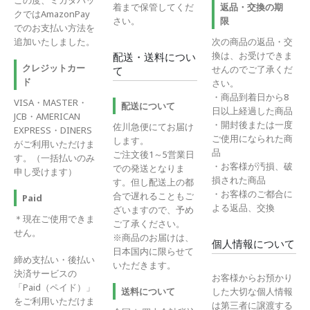
この度、ミカタパッ
着まで保管してくだ
返品・交換の期
クではAmazonPay
さい。
限
でのお支払い方法を
追加いたしました。
次の商品の返品・交
換は、お受けできま
配送・送料につい
クレジットカー
せんのでご了承くだ
て
ド
さい。
・商品到着日から8
VISA・MASTER・
配送について
日以上経過した商品
JCB・AMERICAN
・開封後または一度
佐川急便にてお届け
EXPRESS・DINERS
ご使用になられた商
します。
がご利用いただけま
品
ご注文後1～5営業日
す。（一括払いのみ
・お客様が汚損、破
での発送となりま
申し受けます）
損された商品
す。但し配送上の都
・お客様のご都合に
合で遅れることもご
Paid
よる返品、交換
ざいますので、予め
＊現在ご使用できま
ご了承ください。
せん。
※商品のお届けは、
個人情報について
日本国内に限らせて
締め支払い・後払い
いただきます。
決済サービスの
お客様からお預かり
「Paid（ペイド）」
送料について
した大切な個人情報
をご利用いただけま
は第三者に譲渡する