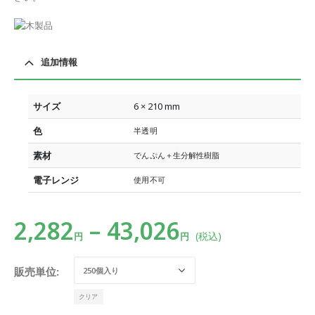
追加情報
サイズ
6 × 210 mm
色
半透明
素材
でんぷん＋生分解性樹脂
電子レンジ
使用不可
2,282
–
43,026
(税込)
円
円
販売単位
クリア