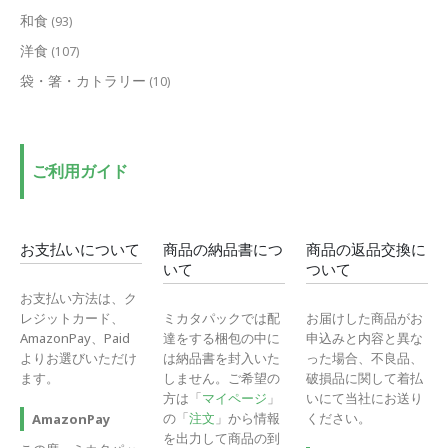
和食
(93)
洋食
(107)
袋・箸・カトラリー
(10)
ご利用ガイド
お支払いについて
商品の納品書につ
商品の返品交換に
いて
ついて
お支払い方法は、ク
レジットカード、
ミカタパックでは配
お届けした商品がお
AmazonPay、Paid
達をする梱包の中に
申込みと内容と異な
よりお選びいただけ
は納品書を封入いた
った場合、不良品、
ます。
しません。ご希望の
破損品に関して着払
方は「
マイページ
」
いにて当社にお送り
の「
注文
」から情報
ください。
AmazonPay
を出力して商品の到