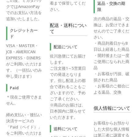
この度、ミカタパッ
着まで保管してくだ
返品・交換の期
クではAmazonPay
さい。
限
でのお支払い方法を
追加いたしました。
次の商品の返品・交
換は、お受けできま
配送・送料につい
クレジットカー
せんのでご了承くだ
て
ド
さい。
・商品到着日から8
VISA・MASTER・
配送について
日以上経過した商品
JCB・AMERICAN
・開封後または一度
佐川急便にてお届け
EXPRESS・DINERS
ご使用になられた商
します。
がご利用いただけま
品
ご注文後1～5営業日
す。（一括払いのみ
・お客様が汚損、破
での発送となりま
申し受けます）
損された商品
す。但し配送上の都
・お客様のご都合に
合で遅れることもご
Paid
よる返品、交換
ざいますので、予め
＊現在ご使用できま
ご了承ください。
せん。
※商品のお届けは、
個人情報について
日本国内に限らせて
締め支払い・後払い
いただきます。
決済サービスの
お客様からお預かり
「Paid（ペイド）」
送料について
した大切な個人情報
をご利用いただけま
は第三者に譲渡する