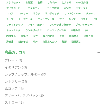
おかずセット
お惣菜
お茶
しらす丼
どんぶり
のっけ弁当
アイスコーヒー
アイスティー
カップ寿司
カツ丼
カフェラテ
ココア
コーヒー
サラダ
サンドイッチ
サンドウィッチ
ジュース
スープ
チーズケーキ
ディップソース
デザートカップ
パスタ
ピザ
フライドチキン
フライドポテト
フルーツ盛り合わせ
プリンアラモード
ホットミルク
ランチボックス
ローストビーフ丼
中華弁当
丼
和食弁当
唐揚げ
天丼
幕ノ内弁当
弁当
洋風弁当
洋食弁当
海鮮丼
焼きそば
牛丼
白玉あんみつ
紅茶
茶碗蒸し
商品カテゴリー
プレート
(5)
イタリアン
(45)
カップ / カップホルダー
(30)
カトラリー
(24)
紙コップ
(18)
デザート/サラダパック
(20)
ストロー
(13)