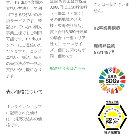
全国 お買上合計税込
す。 Paidは企業間の
ことは一切ございま
3,980円以上送料無料
支払い方法として利
せん。
（一部エリア除く）
用できる後払いの決
その他地域のお客
済サービスです。登
様・東海4県税込お
記されていない個人
R2事業再構築
買上合計3,980円未満
事業主様でもご利用
の場合（一部エリア
可能です。Paidのメ
除く） ケースサイ
ンバーにご登録いた
商標登録第
ズ、個口に関わらず
だきますと、コンビ
6731487号
同一価格です。
ニ払い、振込、毎月
の売掛決済で一括お
配送料金表はこちら
支払いが可能になり
ます。
表示価格について
オンラインショップ
に記載された価格
は、消費税込みの価
格です。