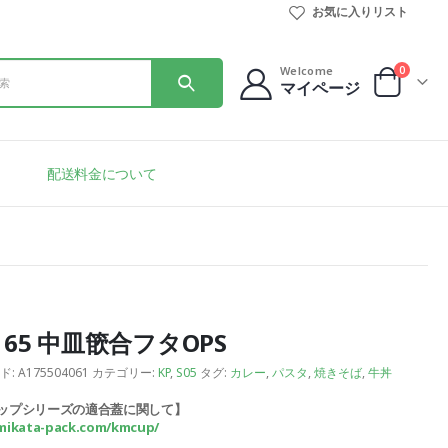
お気に入りリスト
0
Welcome
マイページ
配送料金について
165 中皿篏合フタOPS
ド:
A175504061
カテゴリー:
KP
,
S05
タグ:
カレー
,
パスタ
,
焼きそば
,
牛丼
カップシリーズの適合蓋に関して】
/mikata-pack.com/kmcup/