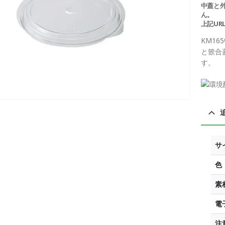
中蓋と
ん。
上記UR
KM1
と篏合
す。
サ
色
素
電
注