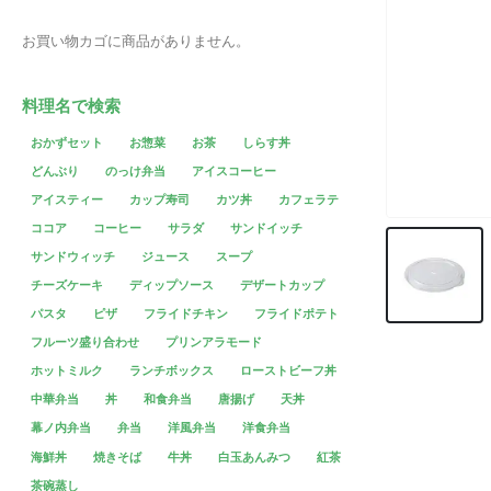
お買い物カゴに商品がありません。
料理名で検索
おかずセット
お惣菜
お茶
しらす丼
どんぶり
のっけ弁当
アイスコーヒー
アイスティー
カップ寿司
カツ丼
カフェラテ
ココア
コーヒー
サラダ
サンドイッチ
サンドウィッチ
ジュース
スープ
チーズケーキ
ディップソース
デザートカップ
パスタ
ピザ
フライドチキン
フライドポテト
フルーツ盛り合わせ
プリンアラモード
ホットミルク
ランチボックス
ローストビーフ丼
中華弁当
丼
和食弁当
唐揚げ
天丼
幕ノ内弁当
弁当
洋風弁当
洋食弁当
海鮮丼
焼きそば
牛丼
白玉あんみつ
紅茶
茶碗蒸し