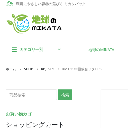
環境にやさしい容器の選び方 ミカタパック
カテゴリー別
地球のMIKATA
ホーム
SHOP
KP
,
S05
KM165 中皿篏合フタOPS
検索
お買い物カゴ
ショッピングカート