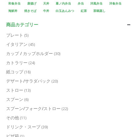
和食弁当
唐揚げ
天丼
幕ノ内弁当
弁当
洋風弁当
洋食弁当
海鮮丼
焼きそば
牛丼
白玉あんみつ
紅茶
茶碗蒸し
商品カテゴリー
プレート
(5)
イタリアン
(45)
カップ / カップホルダー
(30)
カトラリー
(24)
紙コップ
(18)
デザート/サラダパック
(20)
ストロー
(13)
スプーン
(6)
スプーン/フォーク/ストロー
(22)
その他
(11)
ドリンク・スープ
(39)
ピザ箱
(1)