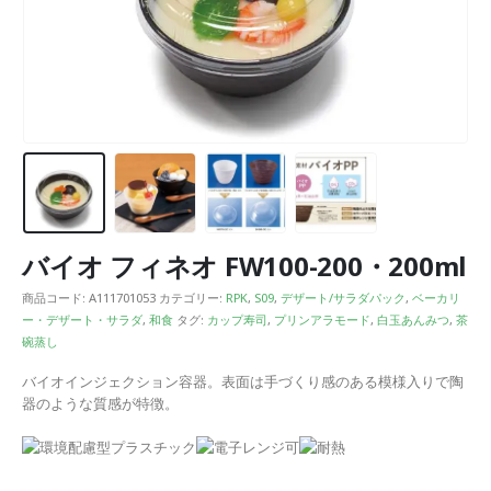
バイオ フィネオ FW100-200・200ml
商品コード:
A111701053
カテゴリー:
RPK
,
S09
,
デザート/サラダパック
,
ベーカリ
ー・デザート・サラダ
,
和食
タグ:
カップ寿司
,
プリンアラモード
,
白玉あんみつ
,
茶
碗蒸し
バイオインジェクション容器。表面は手づくり感のある模様入りで陶
器のような質感が特徴。