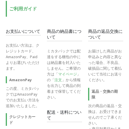
ご利用ガイド
お支払いについて
商品の納品書につ
商品の返品交換に
いて
ついて
お支払い方法は、ク
レジットカード、
ミカタパックでは配
お届けした商品がお
AmazonPay、Paid
達をする梱包の中に
申込みと内容と異な
よりお選びいただけ
は納品書を封入いた
った場合、不良品、
ます。
しません。ご希望の
破損品に関して着払
方は「
マイページ
」
いにて当社にお送り
の「
注文
」から情報
ください。
AmazonPay
を出力して商品の到
この度、ミカタパッ
着まで保管してくだ
返品・交換の期
クではAmazonPay
さい。
限
でのお支払い方法を
追加いたしました。
次の商品の返品・交
換は、お受けできま
配送・送料につい
クレジットカー
せんのでご了承くだ
て
ド
さい。
・商品到着日から8