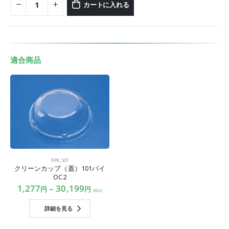
カートに入れる
適合商品
RPK
,
S01
クリーンカップ（蓋）101パイ
OC2
1,277
–
30,199
円
円
(税込)
詳細を見る