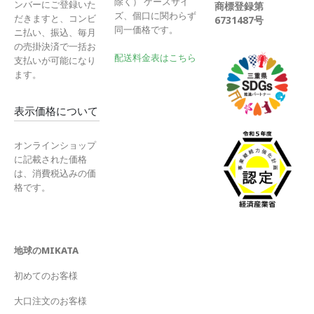
除く） ケースサイ
ンバーにご登録いた
商標登録第
ズ、個口に関わらず
だきますと、コンビ
6731487号
同一価格です。
ニ払い、振込、毎月
の売掛決済で一括お
配送料金表はこちら
支払いが可能になり
ます。
表示価格について
オンラインショップ
に記載された価格
は、消費税込みの価
格です。
地球のMIKATA
初めてのお客様
大口注文のお客様