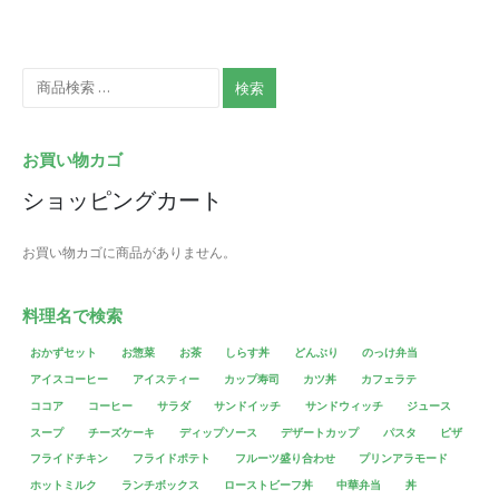
検索
お買い物カゴ
ショッピングカート
お買い物カゴに商品がありません。
料理名で検索
おかずセット
お惣菜
お茶
しらす丼
どんぶり
のっけ弁当
アイスコーヒー
アイスティー
カップ寿司
カツ丼
カフェラテ
ココア
コーヒー
サラダ
サンドイッチ
サンドウィッチ
ジュース
スープ
チーズケーキ
ディップソース
デザートカップ
パスタ
ピザ
フライドチキン
フライドポテト
フルーツ盛り合わせ
プリンアラモード
ホットミルク
ランチボックス
ローストビーフ丼
中華弁当
丼