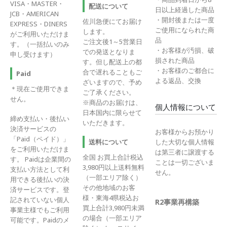
VISA・MASTER・
配送について
日以上経過した商品
JCB・AMERICAN
・開封後または一度
佐川急便にてお届け
EXPRESS・DINERS
ご使用になられた商
します。
がご利用いただけま
品
ご注文後1～5営業日
す。（一括払いのみ
・お客様が汚損、破
での発送となりま
申し受けます）
損された商品
す。但し配送上の都
・お客様のご都合に
合で遅れることもご
Paid
よる返品、交換
ざいますので、予め
＊現在ご使用できま
ご了承ください。
せん。
※商品のお届けは、
個人情報について
日本国内に限らせて
締め支払い・後払い
いただきます。
決済サービスの
お客様からお預かり
「Paid（ペイド）」
送料について
した大切な個人情報
をご利用いただけま
は第三者に譲渡する
全国 お買上合計税込
す。 Paidは企業間の
ことは一切ございま
3,980円以上送料無料
支払い方法として利
せん。
（一部エリア除く）
用できる後払いの決
その他地域のお客
済サービスです。登
様・東海4県税込お
記されていない個人
R2事業再構築
買上合計3,980円未満
事業主様でもご利用
の場合（一部エリア
可能です。Paidのメ