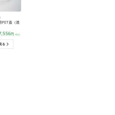
M
PET蓋（透
）
7,556
円
(税込)
見る