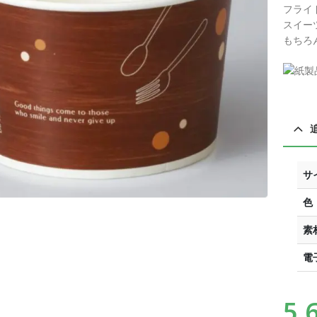
フライ
スイー
もちろ
サ
色
素
電
5,