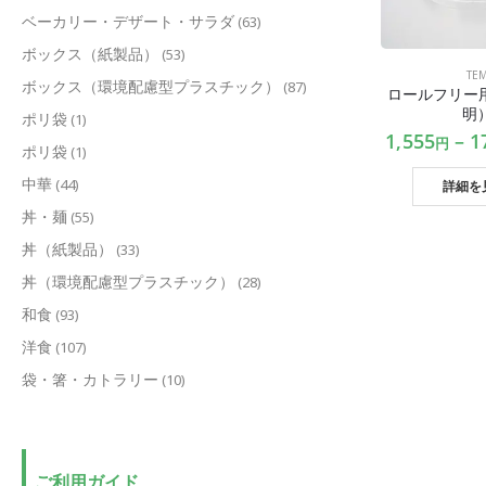
ベーカリー・デザート・サラダ
(63)
ボックス（紙製品）
(53)
TE
ボックス（環境配慮型プラスチック）
(87)
ロールフリー用
明
ポリ袋
(1)
1,555
–
1
円
ポリ袋
(1)
中華
(44)
詳細を
丼・麺
(55)
丼（紙製品）
(33)
丼（環境配慮型プラスチック）
(28)
和食
(93)
洋食
(107)
袋・箸・カトラリー
(10)
ご利用ガイド