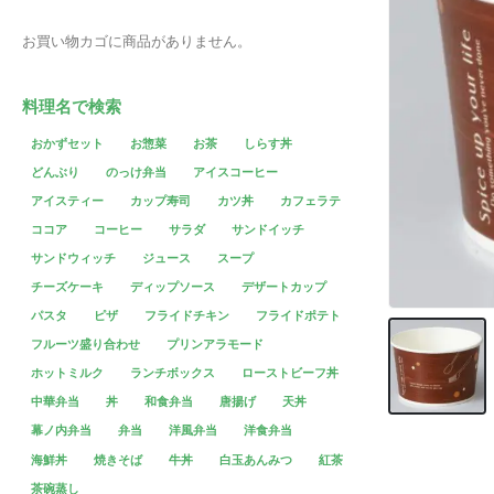
お買い物カゴに商品がありません。
料理名で検索
おかずセット
お惣菜
お茶
しらす丼
どんぶり
のっけ弁当
アイスコーヒー
アイスティー
カップ寿司
カツ丼
カフェラテ
ココア
コーヒー
サラダ
サンドイッチ
サンドウィッチ
ジュース
スープ
チーズケーキ
ディップソース
デザートカップ
パスタ
ピザ
フライドチキン
フライドポテト
フルーツ盛り合わせ
プリンアラモード
ホットミルク
ランチボックス
ローストビーフ丼
中華弁当
丼
和食弁当
唐揚げ
天丼
幕ノ内弁当
弁当
洋風弁当
洋食弁当
海鮮丼
焼きそば
牛丼
白玉あんみつ
紅茶
茶碗蒸し