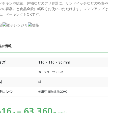
ドチキンや総菜、丼物などのデリ容器に、サンドイッチなどの軽食や
ツの容器にと食品全般に幅広くお使いいただけます。レンジアップは
ん、ベーキングもOKです。
追加情報
イズ
110 × 110 × 86 mm
カトラリーウッド柄
材
紙
子レンジ
使用可, 耐熱温度:200℃
616
–
63,360