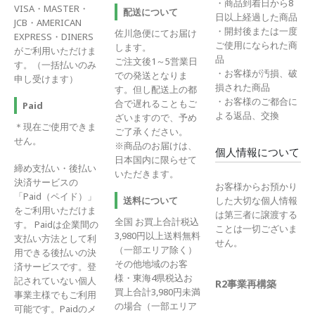
・商品到着日から8
VISA・MASTER・
配送について
日以上経過した商品
JCB・AMERICAN
・開封後または一度
佐川急便にてお届け
EXPRESS・DINERS
ご使用になられた商
します。
がご利用いただけま
品
ご注文後1～5営業日
す。（一括払いのみ
・お客様が汚損、破
での発送となりま
申し受けます）
損された商品
す。但し配送上の都
・お客様のご都合に
合で遅れることもご
Paid
よる返品、交換
ざいますので、予め
＊現在ご使用できま
ご了承ください。
せん。
※商品のお届けは、
個人情報について
日本国内に限らせて
締め支払い・後払い
いただきます。
決済サービスの
お客様からお預かり
「Paid（ペイド）」
送料について
した大切な個人情報
をご利用いただけま
は第三者に譲渡する
全国 お買上合計税込
す。 Paidは企業間の
ことは一切ございま
3,980円以上送料無料
支払い方法として利
せん。
（一部エリア除く）
用できる後払いの決
その他地域のお客
済サービスです。登
様・東海4県税込お
記されていない個人
R2事業再構築
買上合計3,980円未満
事業主様でもご利用
の場合（一部エリア
可能です。Paidのメ