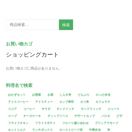
検索
お買い物カゴ
ショッピングカート
お買い物カゴに商品がありません。
料理名で検索
おかずセット
お惣菜
お茶
しらす丼
どんぶり
のっけ弁当
アイスコーヒー
アイスティー
カップ寿司
カツ丼
カフェラテ
ココア
コーヒー
サラダ
サンドイッチ
サンドウィッチ
ジュース
スープ
チーズケーキ
ディップソース
デザートカップ
パスタ
ピザ
フライドチキン
フライドポテト
フルーツ盛り合わせ
プリンアラモード
ホットミルク
ランチボックス
ローストビーフ丼
中華弁当
丼