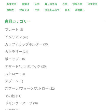
和食弁当
唐揚げ
天丼
幕ノ内弁当
弁当
洋風弁当
洋食弁当
海鮮丼
焼きそば
牛丼
白玉あんみつ
紅茶
茶碗蒸し
商品カテゴリー
プレート
(5)
イタリアン
(45)
カップ / カップホルダー
(30)
カトラリー
(24)
紙コップ
(18)
デザート/サラダパック
(20)
ストロー
(13)
スプーン
(6)
スプーン/フォーク/ストロー
(22)
その他
(11)
ドリンク・スープ
(39)