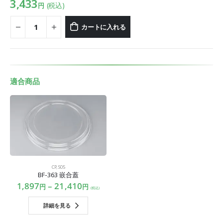
3,433
(税込)
円
カートに入れる
適合商品
CP
,
S05
BF-363 嵌合蓋
1,897
–
21,410
円
円
(税込)
詳細を見る