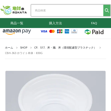
商品一覧
購入方法
FAQ
ホーム
SHOP
CP
,
S17
,
丼・麺
,
丼（環境配慮型プラスチック）
CBH-363 ホワイト本体・830G