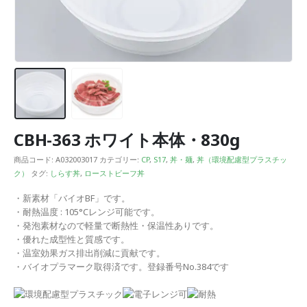
CBH-363 ホワイト本体・830g
商品コード:
A032003017
カテゴリー:
CP
,
S17
,
丼・麺
,
丼（環境配慮型プラスチッ
ク）
タグ:
しらす丼
,
ローストビーフ丼
・新素材「バイオBF」です。
・耐熱温度 : 105°Cレンジ可能です。
・発泡素材なので軽量で断熱性・保温性ありです。
・優れた成型性と質感です。
・温室効果ガス排出削減に貢献です。
・バイオプラマーク取得済です。登録番号No.384です