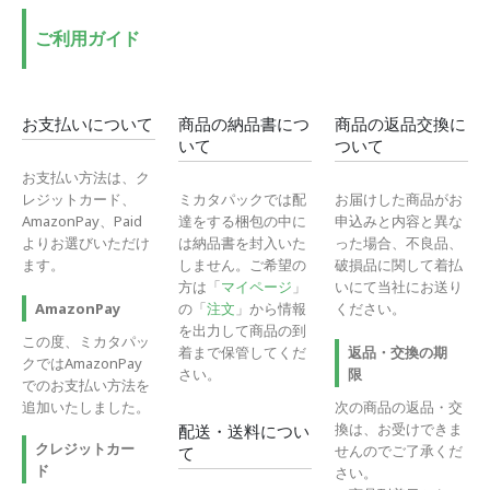
ご利用ガイド
お支払いについて
商品の納品書につ
商品の返品交換に
いて
ついて
お支払い方法は、ク
レジットカード、
ミカタパックでは配
お届けした商品がお
AmazonPay、Paid
達をする梱包の中に
申込みと内容と異な
よりお選びいただけ
は納品書を封入いた
った場合、不良品、
ます。
しません。ご希望の
破損品に関して着払
方は「
マイページ
」
いにて当社にお送り
の「
注文
」から情報
ください。
AmazonPay
を出力して商品の到
この度、ミカタパッ
着まで保管してくだ
返品・交換の期
クではAmazonPay
さい。
限
でのお支払い方法を
追加いたしました。
次の商品の返品・交
換は、お受けできま
配送・送料につい
クレジットカー
せんのでご了承くだ
て
ド
さい。