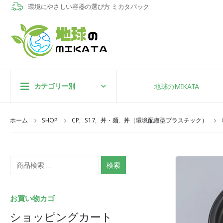
環境にやさしい容器の選び方 ミカタパック
カテゴリー別
地球のMIKATA
ホーム
SHOP
CP
,
S17
,
丼・麺
,
丼（環境配慮型プラスチック）
検索
お買い物カゴ
ショッピングカート