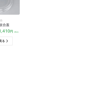
05
3 嵌合蓋
1,410
円
(税込)
見る