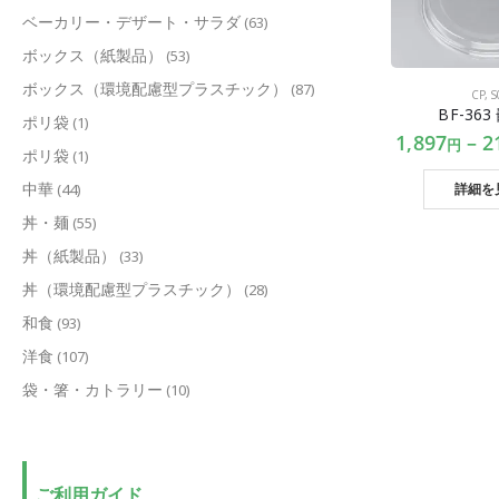
ベーカリー・デザート・サラダ
(63)
ボックス（紙製品）
(53)
ボックス（環境配慮型プラスチック）
(87)
CP
,
S
BF-36
ポリ袋
(1)
1,897
–
2
円
ポリ袋
(1)
中華
(44)
詳細を
丼・麺
(55)
丼（紙製品）
(33)
丼（環境配慮型プラスチック）
(28)
和食
(93)
洋食
(107)
袋・箸・カトラリー
(10)
ご利用ガイド