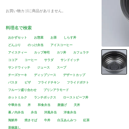
お買い物カゴに商品がありません。
料理名で検索
おかずセット
お惣菜
お茶
しらす丼
どんぶり
のっけ弁当
アイスコーヒー
アイスティー
カップ寿司
カツ丼
カフェラテ
ココア
コーヒー
サラダ
サンドイッチ
サンドウィッチ
ジュース
スープ
チーズケーキ
ディップソース
デザートカップ
パスタ
ピザ
フライドチキン
フライドポテト
フルーツ盛り合わせ
プリンアラモード
ホットミルク
ランチボックス
ローストビーフ丼
中華弁当
丼
和食弁当
唐揚げ
天丼
幕ノ内弁当
弁当
洋風弁当
洋食弁当
海鮮丼
焼きそば
牛丼
白玉あんみつ
紅茶
茶碗蒸し