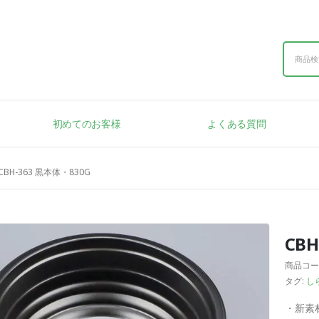
初めてのお客様
よくある質問
CBH-363 黒本体・830G
CBH
商品コー
タグ:
し
・新素