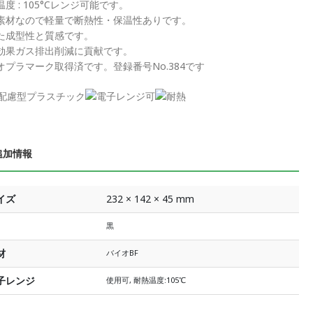
度 : 105°Cレンジ可能です。
素材なので軽量で断熱性・保温性ありです。
た成型性と質感です。
効果ガス排出削減に貢献です。
オプラマーク取得済です。登録番号No.384です
追加情報
イズ
232 × 142 × 45 mm
黒
材
バイオBF
子レンジ
使用可, 耐熱温度:105℃