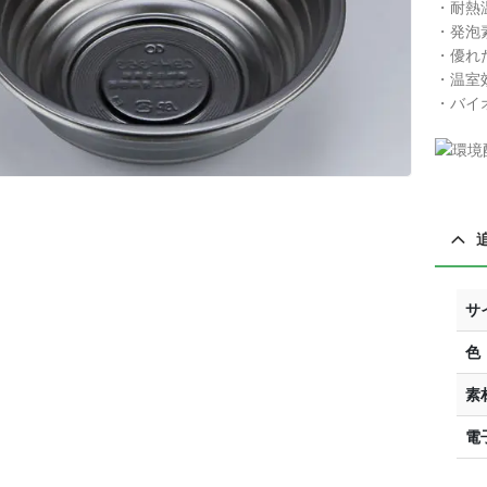
・耐熱温
・発泡
・優れ
・温室
・バイ
サ
色
素
電