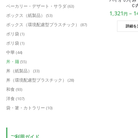
Ｃ
ベーカリー・デザート・サラダ
(63)
1,321
–
1
円
ボックス（紙製品）
(53)
ボックス（環境配慮型プラスチック）
(87)
詳細を
ポリ袋
(1)
ポリ袋
(1)
中華
(44)
丼・麺
(55)
丼（紙製品）
(33)
丼（環境配慮型プラスチック）
(28)
和食
(93)
洋食
(107)
袋・箸・カトラリー
(10)
ご利用ガイド