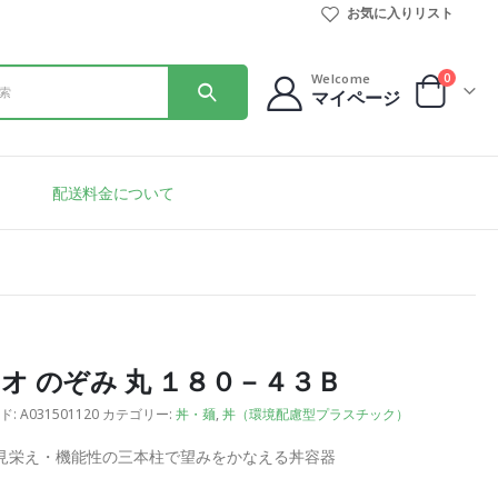
お気に入りリスト
0
Welcome
マイページ
配送料金について
オ のぞみ 丸 １８０－４３Ｂ
ド:
A031501120
カテゴリー:
丼・麺
,
丼（環境配慮型プラスチック）
見栄え・機能性の三本柱で望みをかなえる丼容器