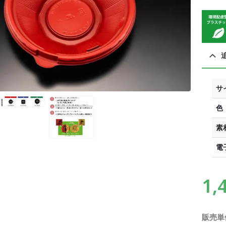
サ
色
素
電
1,
販売単