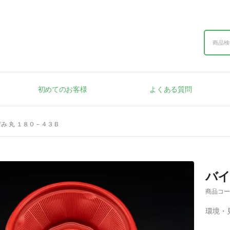
初めてのお客様
よくある質問
ぞみ 丸 １８０－４３Ｂ
バイ
商品コー
環境・