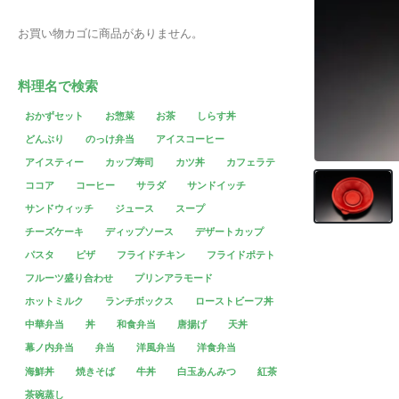
お買い物カゴに商品がありません。
料理名で検索
おかずセット
お惣菜
お茶
しらす丼
どんぶり
のっけ弁当
アイスコーヒー
アイスティー
カップ寿司
カツ丼
カフェラテ
ココア
コーヒー
サラダ
サンドイッチ
サンドウィッチ
ジュース
スープ
チーズケーキ
ディップソース
デザートカップ
パスタ
ピザ
フライドチキン
フライドポテト
フルーツ盛り合わせ
プリンアラモード
ホットミルク
ランチボックス
ローストビーフ丼
中華弁当
丼
和食弁当
唐揚げ
天丼
幕ノ内弁当
弁当
洋風弁当
洋食弁当
海鮮丼
焼きそば
牛丼
白玉あんみつ
紅茶
茶碗蒸し