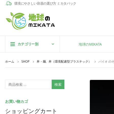
環境にやさしい容器の選び方 ミカタパック
カテゴリー別
地球のMIKATA
ホーム
SHOP
丼・麺
,
丼（環境配慮型プラスチック）
バイオ の
検索
お買い物カゴ
ショッピングカート