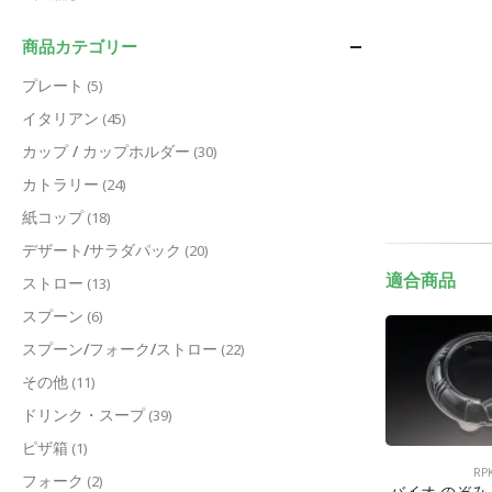
商品カテゴリー
プレート
(5)
イタリアン
(45)
カップ / カップホルダー
(30)
カトラリー
(24)
紙コップ
(18)
デザート/サラダパック
(20)
適合商品
ストロー
(13)
スプーン
(6)
スプーン/フォーク/ストロー
(22)
その他
(11)
ドリンク・スープ
(39)
ピザ箱
(1)
RP
フォーク
(2)
バイオ のぞみ 