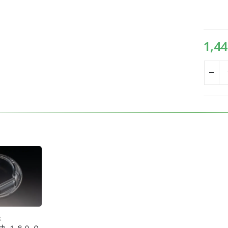
1,44
K
丸 １８０ Ｏ