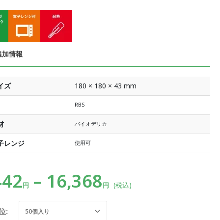
追加情報
イズ
180 × 180 × 43 mm
RBS
材
バイオデリカ
子レンジ
使用可
442
–
16,368
(税込)
円
円
位