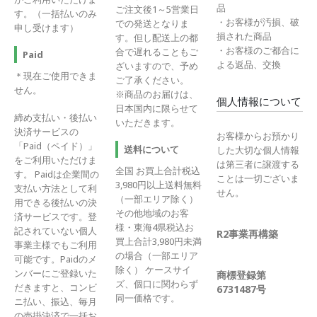
品
ご注文後1～5営業日
す。（一括払いのみ
・お客様が汚損、破
での発送となりま
申し受けます）
損された商品
す。但し配送上の都
・お客様のご都合に
合で遅れることもご
Paid
よる返品、交換
ざいますので、予め
＊現在ご使用できま
ご了承ください。
せん。
※商品のお届けは、
個人情報について
日本国内に限らせて
締め支払い・後払い
いただきます。
決済サービスの
お客様からお預かり
「Paid（ペイド）」
送料について
した大切な個人情報
をご利用いただけま
は第三者に譲渡する
全国 お買上合計税込
す。 Paidは企業間の
ことは一切ございま
3,980円以上送料無料
支払い方法として利
せん。
（一部エリア除く）
用できる後払いの決
その他地域のお客
済サービスです。登
様・東海4県税込お
記されていない個人
R2事業再構築
買上合計3,980円未満
事業主様でもご利用
の場合（一部エリア
可能です。Paidのメ
除く） ケースサイ
ンバーにご登録いた
商標登録第
ズ、個口に関わらず
だきますと、コンビ
6731487号
同一価格です。
ニ払い、振込、毎月
の売掛決済で一括お