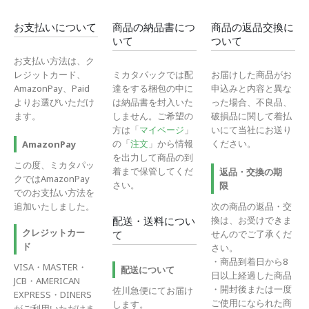
お支払いについて
商品の納品書につ
商品の返品交換に
いて
ついて
お支払い方法は、ク
レジットカード、
ミカタパックでは配
お届けした商品がお
AmazonPay、Paid
達をする梱包の中に
申込みと内容と異な
よりお選びいただけ
は納品書を封入いた
った場合、不良品、
ます。
しません。ご希望の
破損品に関して着払
方は「
マイページ
」
いにて当社にお送り
の「
注文
」から情報
ください。
AmazonPay
を出力して商品の到
この度、ミカタパッ
着まで保管してくだ
返品・交換の期
クではAmazonPay
さい。
限
でのお支払い方法を
追加いたしました。
次の商品の返品・交
換は、お受けできま
配送・送料につい
クレジットカー
せんのでご了承くだ
て
ド
さい。
・商品到着日から8
VISA・MASTER・
配送について
日以上経過した商品
JCB・AMERICAN
・開封後または一度
佐川急便にてお届け
EXPRESS・DINERS
ご使用になられた商
します。
がご利用いただけま