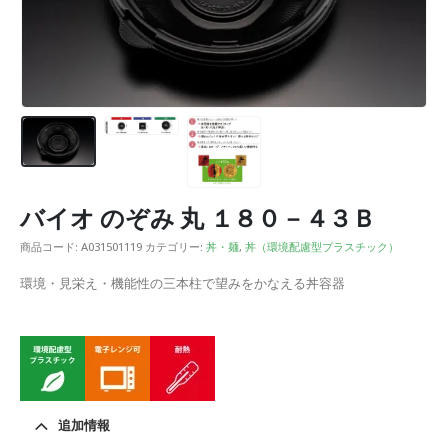
バイオ のぞみ 丸 １８０－４３Ｂ
商品コード:
A031501119
カテゴリー:
丼・麺
,
丼（環境配慮型プラスチック）
環境・見栄え・機能性の三本柱で望みをかなえる丼容器
追加情報