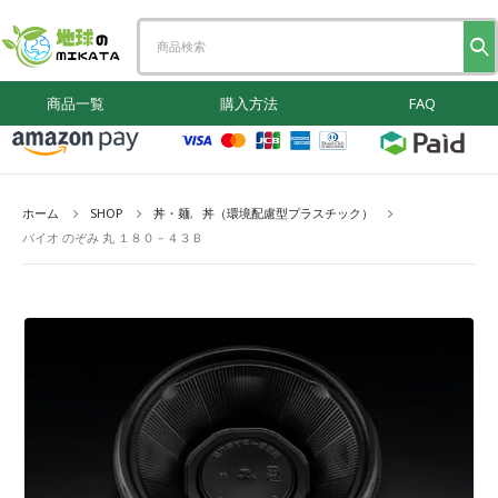
商品一覧
購入方法
FAQ
ホーム
SHOP
丼・麺
,
丼（環境配慮型プラスチック）
バイオ のぞみ 丸 １８０－４３Ｂ