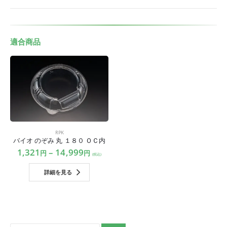
適合商品
RPK
バイオ のぞみ 丸 １８０ ＯＣ内
1,321
–
14,999
円
円
(税込)
詳細を見る