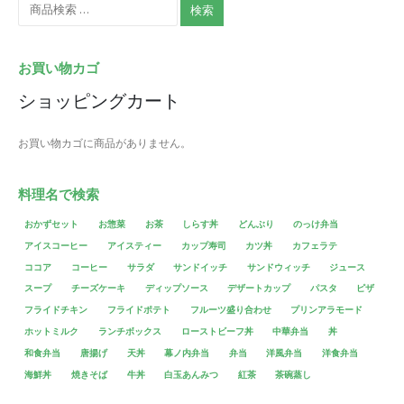
検索
お買い物カゴ
ショッピングカート
お買い物カゴに商品がありません。
料理名で検索
おかずセット
お惣菜
お茶
しらす丼
どんぶり
のっけ弁当
アイスコーヒー
アイスティー
カップ寿司
カツ丼
カフェラテ
ココア
コーヒー
サラダ
サンドイッチ
サンドウィッチ
ジュース
スープ
チーズケーキ
ディップソース
デザートカップ
パスタ
ピザ
フライドチキン
フライドポテト
フルーツ盛り合わせ
プリンアラモード
ホットミルク
ランチボックス
ローストビーフ丼
中華弁当
丼
和食弁当
唐揚げ
天丼
幕ノ内弁当
弁当
洋風弁当
洋食弁当
海鮮丼
焼きそば
牛丼
白玉あんみつ
紅茶
茶碗蒸し