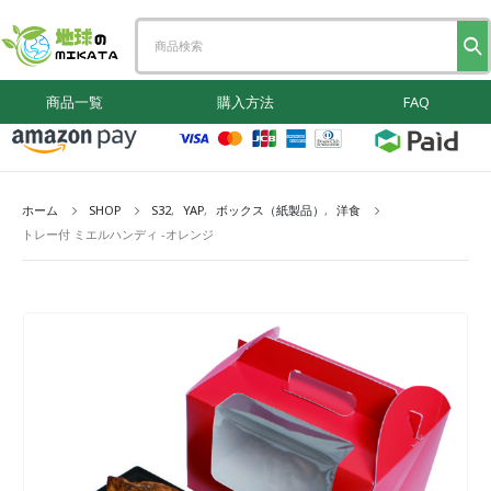
商品一覧
購入方法
FAQ
ホーム
SHOP
S32
,
YAP
,
ボックス（紙製品）
,
洋食
トレー付 ミエルハンディ -オレンジ