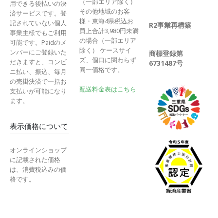
（一部エリア除く）
用できる後払いの決
その他地域のお客
済サービスです。登
様・東海4県税込お
記されていない個人
R2事業再構築
買上合計3,980円未満
事業主様でもご利用
の場合（一部エリア
可能です。Paidのメ
除く） ケースサイ
ンバーにご登録いた
商標登録第
ズ、個口に関わらず
だきますと、コンビ
6731487号
同一価格です。
ニ払い、振込、毎月
の売掛決済で一括お
配送料金表はこちら
支払いが可能になり
ます。
表示価格について
オンラインショップ
に記載された価格
は、消費税込みの価
格です。