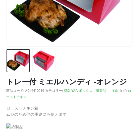
トレー付 ミエルハンディ -オレンジ
商品コード:
A014410019
カテゴリー:
S32
,
YAP
,
ボックス（紙製品）
,
洋食
タグ:
ロ
ーストチキン
ローストチキン箱
ムジのため他の用途にも使えます