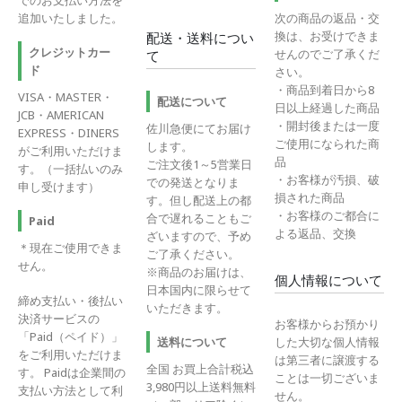
でのお支払い方法を
追加いたしました。
次の商品の返品・交
換は、お受けできま
配送・送料につい
クレジットカー
せんのでご了承くだ
て
ド
さい。
・商品到着日から8
VISA・MASTER・
配送について
日以上経過した商品
JCB・AMERICAN
・開封後または一度
佐川急便にてお届け
EXPRESS・DINERS
ご使用になられた商
します。
がご利用いただけま
品
ご注文後1～5営業日
す。（一括払いのみ
・お客様が汚損、破
での発送となりま
申し受けます）
損された商品
す。但し配送上の都
・お客様のご都合に
合で遅れることもご
Paid
よる返品、交換
ざいますので、予め
＊現在ご使用できま
ご了承ください。
せん。
※商品のお届けは、
個人情報について
日本国内に限らせて
締め支払い・後払い
いただきます。
決済サービスの
お客様からお預かり
「Paid（ペイド）」
送料について
した大切な個人情報
をご利用いただけま
は第三者に譲渡する
全国 お買上合計税込
す。 Paidは企業間の
ことは一切ございま
3,980円以上送料無料
支払い方法として利
せん。