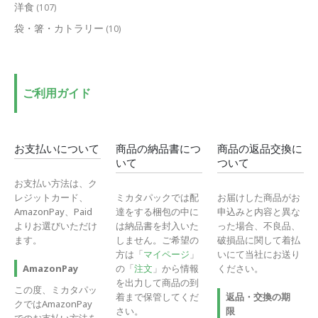
洋食
(107)
袋・箸・カトラリー
(10)
ご利用ガイド
お支払いについて
商品の納品書につ
商品の返品交換に
いて
ついて
お支払い方法は、ク
レジットカード、
ミカタパックでは配
お届けした商品がお
AmazonPay、Paid
達をする梱包の中に
申込みと内容と異な
よりお選びいただけ
は納品書を封入いた
った場合、不良品、
ます。
しません。ご希望の
破損品に関して着払
方は「
マイページ
」
いにて当社にお送り
の「
注文
」から情報
ください。
AmazonPay
を出力して商品の到
この度、ミカタパッ
着まで保管してくだ
返品・交換の期
クではAmazonPay
さい。
限