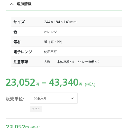
追加情報
サイズ
244 × 184 × 140 mm
色
オレンジ
素材
紙（窓・PP）
電子レンジ
使用不可
注意事項
入数 本体25枚×４ /トレー50枚×２
23,052
–
43,340
(税込)
円
円
販売単位
クリア
23,052
(税込)
円