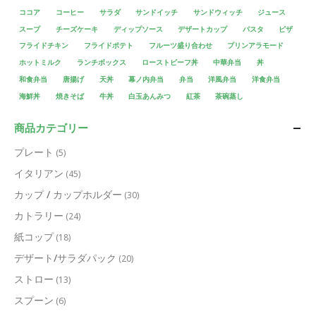
ココア
コーヒー
サラダ
サンドイッチ
サンドウィッチ
ジュース
スープ
チーズケーキ
ディップソース
デザートカップ
パスタ
ピザ
フライドチキン
フライドポテト
フルーツ盛り合わせ
プリンアラモード
ホットミルク
ランチボックス
ローストビーフ丼
中華弁当
丼
和食弁当
唐揚げ
天丼
幕ノ内弁当
弁当
洋風弁当
洋食弁当
海鮮丼
焼きそば
牛丼
白玉あんみつ
紅茶
茶碗蒸し
商品カテゴリー
プレート
(5)
イタリアン
(45)
カップ / カップホルダー
(30)
カトラリー
(24)
紙コップ
(18)
デザート/サラダパック
(20)
ストロー
(13)
スプーン
(6)