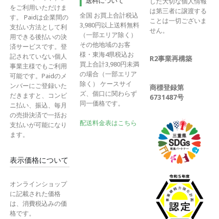
送料について
した大切な個人情報
をご利用いただけま
は第三者に譲渡する
全国 お買上合計税込
す。 Paidは企業間の
ことは一切ございま
3,980円以上送料無料
支払い方法として利
せん。
（一部エリア除く）
用できる後払いの決
その他地域のお客
済サービスです。登
様・東海4県税込お
記されていない個人
R2事業再構築
買上合計3,980円未満
事業主様でもご利用
の場合（一部エリア
可能です。Paidのメ
除く） ケースサイ
ンバーにご登録いた
商標登録第
ズ、個口に関わらず
だきますと、コンビ
6731487号
同一価格です。
ニ払い、振込、毎月
の売掛決済で一括お
配送料金表はこちら
支払いが可能になり
ます。
表示価格について
オンラインショップ
に記載された価格
は、消費税込みの価
格です。