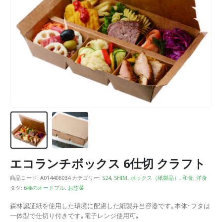
エコランチボックス 6仕切 クラフト
商品コード:
A014406034
カテゴリー:
S24
,
SHIM
,
ボックス（紙製品）
,
和食
,
洋食
タグ:
6種のオードブル
,
お惣菜
森林認証紙を使用した環境に配慮した紙製弁当容器です｡本体･フタは
一体型で仕切り付きです｡電子レンジ使用可｡