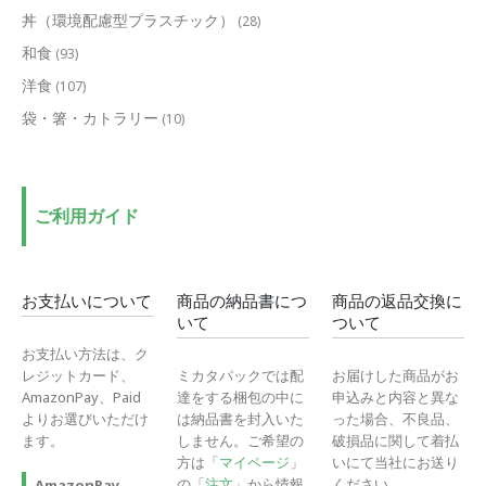
丼（環境配慮型プラスチック）
(28)
和食
(93)
洋食
(107)
袋・箸・カトラリー
(10)
ご利用ガイド
お支払いについて
商品の納品書につ
商品の返品交換に
いて
ついて
お支払い方法は、ク
レジットカード、
ミカタパックでは配
お届けした商品がお
AmazonPay、Paid
達をする梱包の中に
申込みと内容と異な
よりお選びいただけ
は納品書を封入いた
った場合、不良品、
ます。
しません。ご希望の
破損品に関して着払
方は「
マイページ
」
いにて当社にお送り
の「
注文
」から情報
ください。
AmazonPay