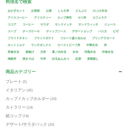
料理名で検索
おかずセット
お惣菜
お茶
しらす丼
どんぶり
のっけ弁当
アイスコーヒー
アイスティー
カップ寿司
カツ丼
カフェラテ
ココア
コーヒー
サラダ
サンドイッチ
サンドウィッチ
ジュース
スープ
チーズケーキ
ディップソース
デザートカップ
パスタ
ピザ
フライドチキン
フライドポテト
フルーツ盛り合わせ
プリンアラモード
ホットミルク
ランチボックス
ローストビーフ丼
中華弁当
丼
和食弁当
唐揚げ
天丼
幕ノ内弁当
弁当
洋風弁当
洋食弁当
海鮮丼
焼きそば
牛丼
白玉あんみつ
紅茶
茶碗蒸し
商品カテゴリー
プレート
(5)
イタリアン
(45)
カップ / カップホルダー
(30)
カトラリー
(24)
紙コップ
(18)
デザート/サラダパック
(20)