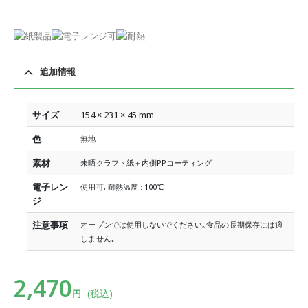
追加情報
サイズ
154 × 231 × 45 mm
色
無地
素材
未晒クラフト紙＋内側PPコーティング
電子レン
使用可, 耐熱温度 : 100℃
ジ
注意事項
オーブンでは使用しないでください｡食品の長期保存には適
しません｡
2,470
(税込)
円