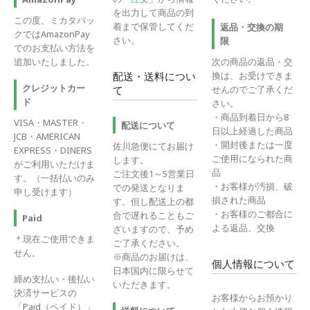
を出力して商品の到
この度、ミカタパッ
着まで保管してくだ
返品・交換の期
クではAmazonPay
さい。
限
でのお支払い方法を
追加いたしました。
次の商品の返品・交
換は、お受けできま
配送・送料につい
クレジットカー
せんのでご了承くだ
て
ド
さい。
・商品到着日から8
VISA・MASTER・
配送について
日以上経過した商品
JCB・AMERICAN
・開封後または一度
佐川急便にてお届け
EXPRESS・DINERS
ご使用になられた商
します。
がご利用いただけま
品
ご注文後1～5営業日
す。（一括払いのみ
・お客様が汚損、破
での発送となりま
申し受けます）
損された商品
す。但し配送上の都
・お客様のご都合に
合で遅れることもご
Paid
よる返品、交換
ざいますので、予め
＊現在ご使用できま
ご了承ください。
せん。
※商品のお届けは、
個人情報について
日本国内に限らせて
締め支払い・後払い
いただきます。
決済サービスの
お客様からお預かり
「Paid（ペイド）」