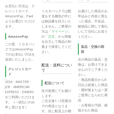
お支払い方法は、ク
レジットカード、
ミカタパックでは配
お届けした商品がお
AmazonPay、Paid
達をする梱包の中に
申込みと内容と異な
よりお選びいただけ
は納品書を封入いた
った場合、不良品、
ます。
しません。ご希望の
破損品に関して着払
方は「
マイページ
」
いにて当社にお送り
の「
注文
」から情報
ください。
AmazonPay
を出力して商品の到
この度、ミカタパッ
着まで保管してくだ
返品・交換の期
クではAmazonPay
さい。
限
でのお支払い方法を
追加いたしました。
次の商品の返品・交
換は、お受けできま
配送・送料につい
クレジットカー
せんのでご了承くだ
て
ド
さい。
・商品到着日から8
VISA・MASTER・
配送について
日以上経過した商品
JCB・AMERICAN
・開封後または一度
佐川急便にてお届け
EXPRESS・DINERS
ご使用になられた商
します。
がご利用いただけま
品
ご注文後1～5営業日
す。（一括払いのみ
・お客様が汚損、破
での発送となりま
申し受けます）
損された商品
す。但し配送上の都