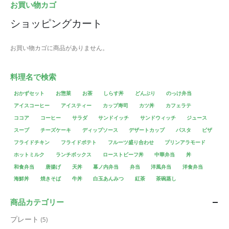
お買い物カゴ
ショッピングカート
お買い物カゴに商品がありません。
料理名で検索
おかずセット
お惣菜
お茶
しらす丼
どんぶり
のっけ弁当
アイスコーヒー
アイスティー
カップ寿司
カツ丼
カフェラテ
ココア
コーヒー
サラダ
サンドイッチ
サンドウィッチ
ジュース
スープ
チーズケーキ
ディップソース
デザートカップ
パスタ
ピザ
フライドチキン
フライドポテト
フルーツ盛り合わせ
プリンアラモード
ホットミルク
ランチボックス
ローストビーフ丼
中華弁当
丼
和食弁当
唐揚げ
天丼
幕ノ内弁当
弁当
洋風弁当
洋食弁当
海鮮丼
焼きそば
牛丼
白玉あんみつ
紅茶
茶碗蒸し
商品カテゴリー
プレート
(5)