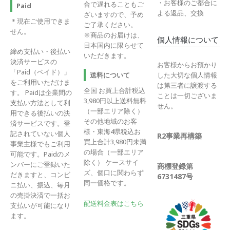
・お客様のご都合に
合で遅れることもご
Paid
よる返品、交換
ざいますので、予め
＊現在ご使用できま
ご了承ください。
せん。
※商品のお届けは、
個人情報について
日本国内に限らせて
締め支払い・後払い
いただきます。
決済サービスの
お客様からお預かり
「Paid（ペイド）」
送料について
した大切な個人情報
をご利用いただけま
は第三者に譲渡する
全国 お買上合計税込
す。 Paidは企業間の
ことは一切ございま
3,980円以上送料無料
支払い方法として利
せん。
（一部エリア除く）
用できる後払いの決
その他地域のお客
済サービスです。登
様・東海4県税込お
記されていない個人
R2事業再構築
買上合計3,980円未満
事業主様でもご利用
の場合（一部エリア
可能です。Paidのメ
除く） ケースサイ
ンバーにご登録いた
商標登録第
ズ、個口に関わらず
だきますと、コンビ
6731487号
同一価格です。
ニ払い、振込、毎月
の売掛決済で一括お
配送料金表はこちら
支払いが可能になり
ます。