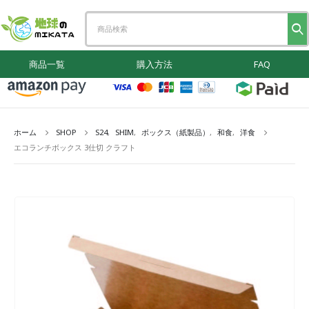
商品一覧
購入方法
FAQ
ホーム
SHOP
S24
,
SHIM
,
ボックス（紙製品）
,
和食
,
洋食
エコランチボックス 3仕切 クラフト