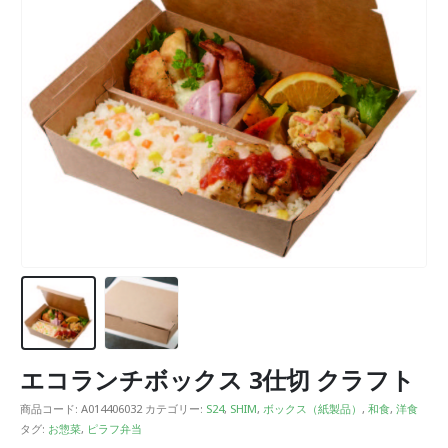
エコランチボックス 3仕切 クラフト
商品コード:
A014406032
カテゴリー:
S24
,
SHIM
,
ボックス（紙製品）
,
和食
,
洋食
タグ:
お惣菜
,
ピラフ弁当