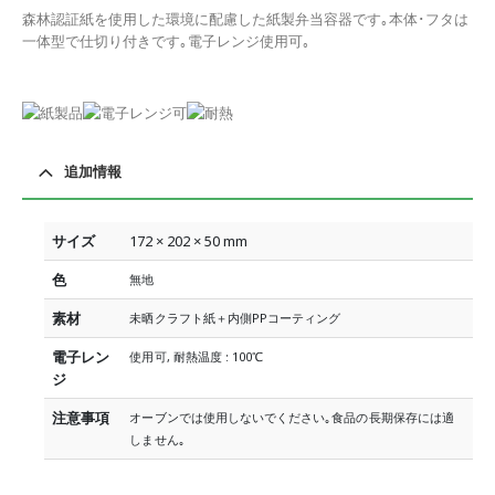
森林認証紙を使用した環境に配慮した紙製弁当容器です｡本体･フタは
一体型で仕切り付きです｡電子レンジ使用可｡
追加情報
サイズ
172 × 202 × 50 mm
色
無地
素材
未晒クラフト紙＋内側PPコーティング
電子レン
使用可, 耐熱温度 : 100℃
ジ
注意事項
オーブンでは使用しないでください｡食品の長期保存には適
しません｡