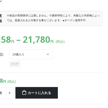
ン
意
※食品の長期保存には適しません。※素材特性により、米飯など内容物によっ
ては、直接入れると付着する事がございます。●オーブン使用不可
項
158
–
21,780
(税込)
円
円
位
クリア
8
(税込)
円
カートに入れる