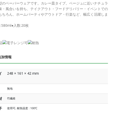
型のペーパーウェアです。カレー皿タイプ。ベージュに近いナチュラ
味・風合いを持ち、テイクアウト・フードデリバリー・イベントでの
もちろん、ホームパーティやアウトドア・行楽など、幅広く活躍しま
580ml●入数:20枚
追加情報
イ
248 × 161 × 42 mm
無地
材
竹繊維
子
使用可, 耐熱温度 : 100℃