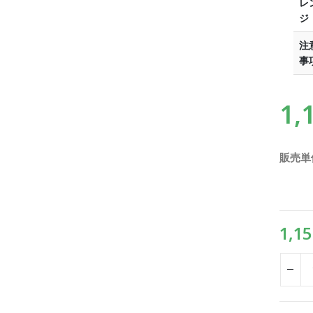
レ
ジ
注
事
1,
販売単
1,15