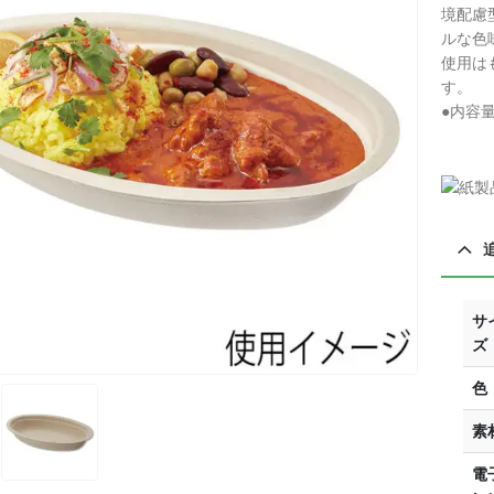
境配慮
ルな色
使用は
す。
●内容量:
サ
ズ
色
素
電