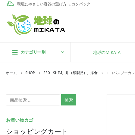
環境にやさしい容器の選び方 ミカタパック
カテゴリー別
地球のMIKATA
ホーム
SHOP
S30
,
SHIM
,
丼（紙製品）
,
洋食
エコバンブーカレー皿
検索
お買い物カゴ
ショッピングカート