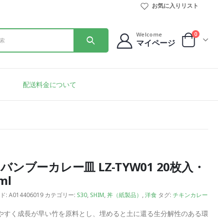
お気に入りリスト
0
Welcome
マイページ
配送料金について
バンブーカレー皿 LZ-TYW01 20枚入・
ml
ド:
A014406019
カテゴリー:
S30
,
SHIM
,
丼（紙製品）
,
洋食
タグ:
チキンカレー
やすく成長が早い竹を原料とし、埋めると土に還る生分解性のある環