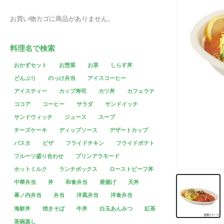
お買い物カゴに商品がありません。
料理名で検索
おかずセット
お惣菜
お茶
しらす丼
どんぶり
のっけ弁当
アイスコーヒー
アイスティー
カップ寿司
カツ丼
カフェラテ
ココア
コーヒー
サラダ
サンドイッチ
サンドウィッチ
ジュース
スープ
チーズケーキ
ディップソース
デザートカップ
パスタ
ピザ
フライドチキン
フライドポテト
フルーツ盛り合わせ
プリンアラモード
ホットミルク
ランチボックス
ローストビーフ丼
中華弁当
丼
和食弁当
唐揚げ
天丼
幕ノ内弁当
弁当
洋風弁当
洋食弁当
海鮮丼
焼きそば
牛丼
白玉あんみつ
紅茶
茶碗蒸し