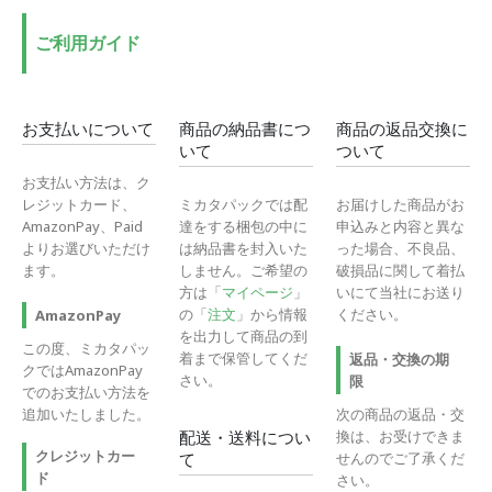
ご利用ガイド
お支払いについて
商品の納品書につ
商品の返品交換に
いて
ついて
お支払い方法は、ク
レジットカード、
ミカタパックでは配
お届けした商品がお
AmazonPay、Paid
達をする梱包の中に
申込みと内容と異な
よりお選びいただけ
は納品書を封入いた
った場合、不良品、
ます。
しません。ご希望の
破損品に関して着払
方は「
マイページ
」
いにて当社にお送り
の「
注文
」から情報
ください。
AmazonPay
を出力して商品の到
この度、ミカタパッ
着まで保管してくだ
返品・交換の期
クではAmazonPay
さい。
限
でのお支払い方法を
追加いたしました。
次の商品の返品・交
換は、お受けできま
配送・送料につい
クレジットカー
せんのでご了承くだ
て
ド
さい。