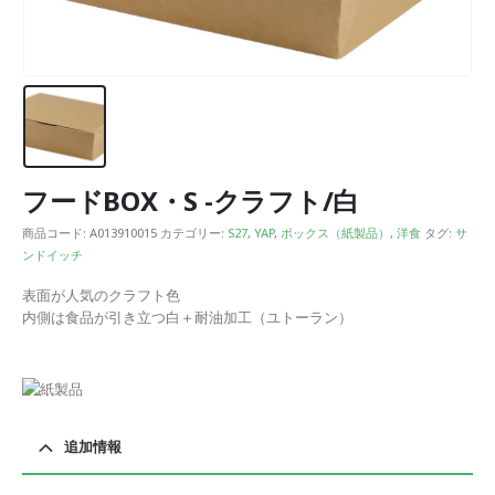
フードBOX・S -クラフト/白
商品コード:
A013910015
カテゴリー:
S27
,
YAP
,
ボックス（紙製品）
,
洋食
タグ:
サ
ンドイッチ
表面が人気のクラフト色
内側は食品が引き立つ白＋耐油加工（ユトーラン）
追加情報