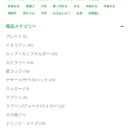
和食弁当
唐揚げ
天丼
幕ノ内弁当
弁当
洋風弁当
洋食弁当
海鮮丼
焼きそば
牛丼
白玉あんみつ
紅茶
茶碗蒸し
商品カテゴリー
プレート
(5)
イタリアン
(45)
カップ / カップホルダー
(30)
カトラリー
(24)
紙コップ
(18)
デザート/サラダパック
(20)
ストロー
(13)
スプーン
(6)
スプーン/フォーク/ストロー
(22)
その他
(11)
ドリンク・スープ
(39)