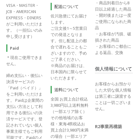
・商品到着日から8
VISA・MASTER・
配送について
日以上経過した商品
JCB・AMERICAN
・開封後または一度
佐川急便にてお届け
EXPRESS・DINERS
ご使用になられた商
します。
がご利用いただけま
品
ご注文後1～5営業日
す。（一括払いのみ
・お客様が汚損、破
での発送となりま
申し受けます）
損された商品
す。但し配送上の都
・お客様のご都合に
合で遅れることもご
Paid
よる返品、交換
ざいますので、予め
＊現在ご使用できま
ご了承ください。
せん。
※商品のお届けは、
個人情報について
日本国内に限らせて
締め支払い・後払い
いただきます。
決済サービスの
お客様からお預かり
「Paid（ペイド）」
送料について
した大切な個人情報
をご利用いただけま
は第三者に譲渡する
全国 お買上合計税込
す。 Paidは企業間の
ことは一切ございま
3,980円以上送料無料
支払い方法として利
せん。
（一部エリア除く）
用できる後払いの決
その他地域のお客
済サービスです。登
様・東海4県税込お
記されていない個人
R2事業再構築
買上合計3,980円未満
事業主様でもご利用
の場合（一部エリア
可能です。Paidのメ