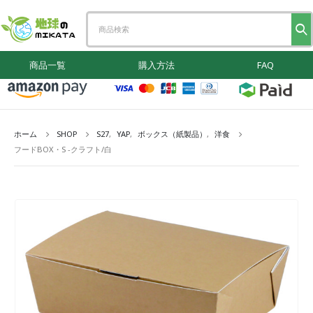
商品一覧
購入方法
FAQ
ホーム
SHOP
S27
,
YAP
,
ボックス（紙製品）
,
洋食
フードBOX・S -クラフト/白