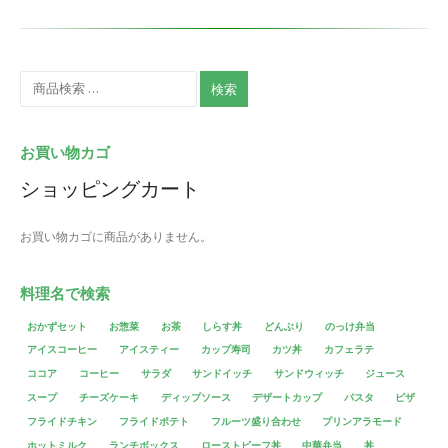
検索
お買い物カゴ
ショッピングカート
お買い物カゴに商品がありません。
料理名で検索
おかずセット
お惣菜
お茶
しらす丼
どんぶり
のっけ弁当
アイスコーヒー
アイスティー
カップ寿司
カツ丼
カフェラテ
ココア
コーヒー
サラダ
サンドイッチ
サンドウィッチ
ジュース
スープ
チーズケーキ
ディップソース
デザートカップ
パスタ
ピザ
フライドチキン
フライドポテト
フルーツ盛り合わせ
プリンアラモード
ホットミルク
ランチボックス
ローストビーフ丼
中華弁当
丼