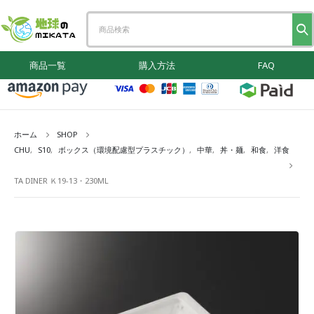
商品一覧
購入方法
FAQ
ホーム
SHOP
CHU
,
S10
,
ボックス（環境配慮型プラスチック）
,
中華
,
丼・麺
,
和食
,
洋食
TA DINER Ｋ19-13・230ML