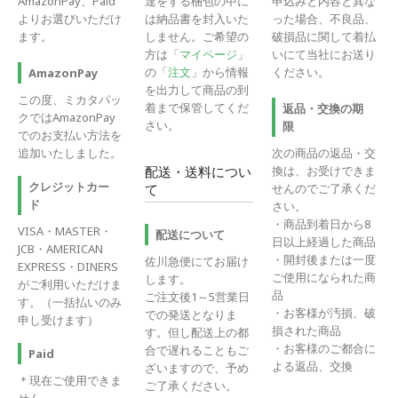
AmazonPay、Paid
達をする梱包の中に
申込みと内容と異な
よりお選びいただけ
は納品書を封入いた
った場合、不良品、
ます。
しません。ご希望の
破損品に関して着払
方は「
マイページ
」
いにて当社にお送り
の「
注文
」から情報
ください。
AmazonPay
を出力して商品の到
この度、ミカタパッ
着まで保管してくだ
返品・交換の期
クではAmazonPay
さい。
限
でのお支払い方法を
追加いたしました。
次の商品の返品・交
換は、お受けできま
配送・送料につい
クレジットカー
せんのでご了承くだ
て
ド
さい。
・商品到着日から8
VISA・MASTER・
配送について
日以上経過した商品
JCB・AMERICAN
・開封後または一度
佐川急便にてお届け
EXPRESS・DINERS
ご使用になられた商
します。
がご利用いただけま
品
ご注文後1～5営業日
す。（一括払いのみ
・お客様が汚損、破
での発送となりま
申し受けます）
損された商品
す。但し配送上の都
・お客様のご都合に
合で遅れることもご
Paid
よる返品、交換
ざいますので、予め
＊現在ご使用できま
ご了承ください。
せん。