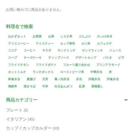
お買い物カゴに商品がありません。
料理名で検索
おかずセット
お惣菜
お茶
しらす丼
どんぶり
のっけ弁当
アイスコーヒー
アイスティー
カップ寿司
カツ丼
カフェラテ
ココア
コーヒー
サラダ
サンドイッチ
サンドウィッチ
ジュース
スープ
チーズケーキ
ディップソース
デザートカップ
パスタ
ピザ
フライドチキン
フライドポテト
フルーツ盛り合わせ
プリンアラモード
ホットミルク
ランチボックス
ローストビーフ丼
中華弁当
丼
和食弁当
唐揚げ
天丼
幕ノ内弁当
弁当
洋風弁当
洋食弁当
海鮮丼
焼きそば
牛丼
白玉あんみつ
紅茶
茶碗蒸し
商品カテゴリー
プレート
(5)
イタリアン
(45)
カップ / カップホルダー
(30)