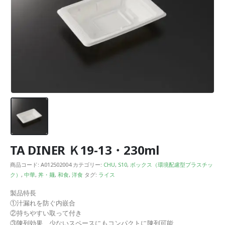
TA DINER Ｋ19-13・230ml
商品コード:
A012502004
カテゴリー:
CHU
,
S10
,
ボックス（環境配慮型プラスチッ
ク）
,
中華
,
丼・麺
,
和食
,
洋食
タグ:
ライス
製品特長
①汁漏れを防ぐ内嵌合
②持ちやすい取って付き
③陳列効果 少ないスペースにもコンパクトに陳列可能