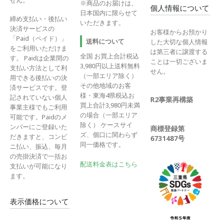
※商品のお届けは、
個人情報について
日本国内に限らせて
締め支払い・後払い
いただきます。
決済サービスの
お客様からお預かり
「Paid（ペイド）」
送料について
した大切な個人情報
をご利用いただけま
は第三者に譲渡する
全国 お買上合計税込
す。 Paidは企業間の
ことは一切ございま
3,980円以上送料無料
支払い方法として利
せん。
（一部エリア除く）
用できる後払いの決
その他地域のお客
済サービスです。登
様・東海4県税込お
記されていない個人
R2事業再構築
買上合計3,980円未満
事業主様でもご利用
の場合（一部エリア
可能です。Paidのメ
除く） ケースサイ
ンバーにご登録いた
商標登録第
ズ、個口に関わらず
だきますと、コンビ
6731487号
同一価格です。
ニ払い、振込、毎月
の売掛決済で一括お
配送料金表はこちら
支払いが可能になり
ます。
表示価格について