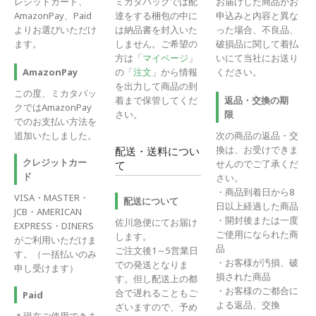
レジットカード、
ミカタパックでは配
お届けした商品がお
AmazonPay、Paid
達をする梱包の中に
申込みと内容と異な
よりお選びいただけ
は納品書を封入いた
った場合、不良品、
ます。
しません。ご希望の
破損品に関して着払
方は「
マイページ
」
いにて当社にお送り
の「
注文
」から情報
ください。
AmazonPay
を出力して商品の到
この度、ミカタパッ
着まで保管してくだ
返品・交換の期
クではAmazonPay
さい。
限
でのお支払い方法を
追加いたしました。
次の商品の返品・交
換は、お受けできま
配送・送料につい
クレジットカー
せんのでご了承くだ
て
ド
さい。
・商品到着日から8
VISA・MASTER・
配送について
日以上経過した商品
JCB・AMERICAN
・開封後または一度
佐川急便にてお届け
EXPRESS・DINERS
ご使用になられた商
します。
がご利用いただけま
品
ご注文後1～5営業日
す。（一括払いのみ
・お客様が汚損、破
での発送となりま
申し受けます）
損された商品
す。但し配送上の都
・お客様のご都合に
合で遅れることもご
Paid
よる返品、交換
ざいますので、予め