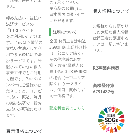
＊現在ご使用できま
ご了承ください。
せん。
※商品のお届けは、
個人情報について
日本国内に限らせて
締め支払い・後払い
いただきます。
決済サービスの
お客様からお預かり
「Paid（ペイド）」
送料について
した大切な個人情報
をご利用いただけま
は第三者に譲渡する
全国 お買上合計税込
す。 Paidは企業間の
ことは一切ございま
3,980円以上送料無料
支払い方法として利
せん。
（一部エリア除く）
用できる後払いの決
その他地域のお客
済サービスです。登
様・東海4県税込お
記されていない個人
R2事業再構築
買上合計3,980円未満
事業主様でもご利用
の場合（一部エリア
可能です。Paidのメ
除く） ケースサイ
ンバーにご登録いた
商標登録第
ズ、個口に関わらず
だきますと、コンビ
6731487号
同一価格です。
ニ払い、振込、毎月
の売掛決済で一括お
配送料金表はこちら
支払いが可能になり
ます。
表示価格について