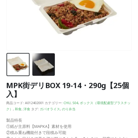
MPK街デリBOX 19-14・290g【25個
入】
商品コード:
A012402001
カテゴリー:
CHU
,
S04
,
ボックス（環境配慮型プラスチッ
ク）
,
和食
,
洋食
タグ:
ガパオライス
,
のり弁当
製品特長
①紙が主原料【MAPKA】素材を使用
②積み重ね機能付きで段積み可能