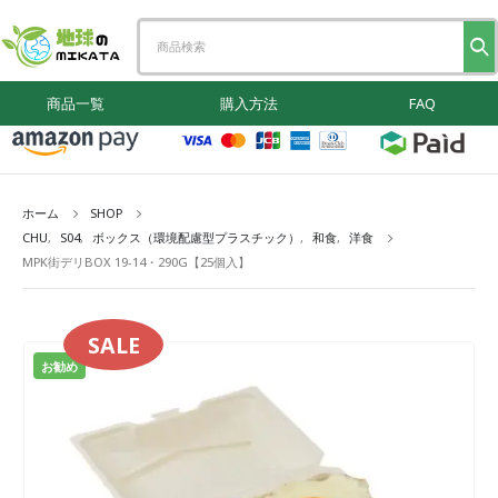
商品一覧
購入方法
FAQ
ホーム
SHOP
CHU
,
S04
,
ボックス（環境配慮型プラスチック）
,
和食
,
洋食
MPK街デリBOX 19-14・290G【25個入】
SALE
お勧め