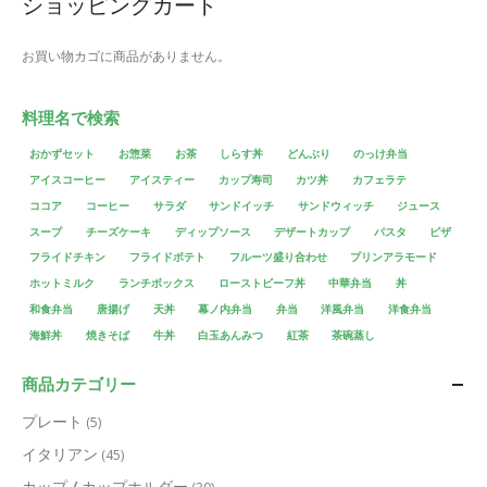
ショッピングカート
お買い物カゴに商品がありません。
料理名で検索
おかずセット
お惣菜
お茶
しらす丼
どんぶり
のっけ弁当
アイスコーヒー
アイスティー
カップ寿司
カツ丼
カフェラテ
ココア
コーヒー
サラダ
サンドイッチ
サンドウィッチ
ジュース
スープ
チーズケーキ
ディップソース
デザートカップ
パスタ
ピザ
フライドチキン
フライドポテト
フルーツ盛り合わせ
プリンアラモード
ホットミルク
ランチボックス
ローストビーフ丼
中華弁当
丼
和食弁当
唐揚げ
天丼
幕ノ内弁当
弁当
洋風弁当
洋食弁当
海鮮丼
焼きそば
牛丼
白玉あんみつ
紅茶
茶碗蒸し
商品カテゴリー
プレート
(5)
イタリアン
(45)
カップ / カップホルダー