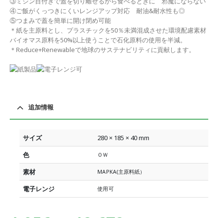
③ミシン目付きで蓋を切り離せるから食べるときに 邪魔にならない
④ご飯がくっつきにくいレンジアップ対応 耐油&耐水性も◎
⑤つまみで蓋を簡単に開け閉め可能
＊紙を主原料とし、プラスチックを50％未満混成させた環境配慮素材
バイオマス原料を50%以上使うことで石化原料の使用を半減。
＊Reduce+Renewableで地球のサステナビリティに貢献します。
追加情報
サイズ
280 × 185 × 40 mm
色
ＯＷ
素材
MAPKA(主原料紙）
電子レンジ
使用可