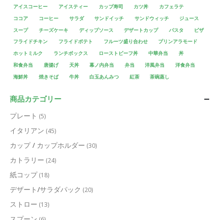
アイスコーヒー
アイスティー
カップ寿司
カツ丼
カフェラテ
ココア
コーヒー
サラダ
サンドイッチ
サンドウィッチ
ジュース
スープ
チーズケーキ
ディップソース
デザートカップ
パスタ
ピザ
フライドチキン
フライドポテト
フルーツ盛り合わせ
プリンアラモード
ホットミルク
ランチボックス
ローストビーフ丼
中華弁当
丼
和食弁当
唐揚げ
天丼
幕ノ内弁当
弁当
洋風弁当
洋食弁当
海鮮丼
焼きそば
牛丼
白玉あんみつ
紅茶
茶碗蒸し
商品カテゴリー
プレート
(5)
イタリアン
(45)
カップ / カップホルダー
(30)
カトラリー
(24)
紙コップ
(18)
デザート/サラダパック
(20)
ストロー
(13)
スプーン
(6)