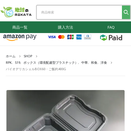
商品一覧
購入方法
FAQ
ホーム
SHOP
RPK
,
S19
,
ボックス（環境配慮型プラスチック）
,
中華
,
和食
,
洋食
バイオデリカシェルBOX60・ご飯約400G