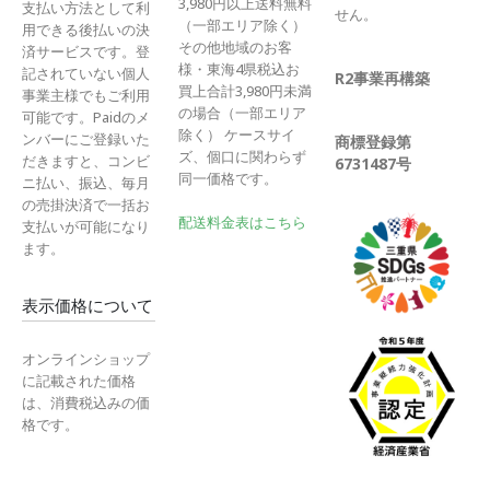
3,980円以上送料無料
支払い方法として利
せん。
（一部エリア除く）
用できる後払いの決
その他地域のお客
済サービスです。登
様・東海4県税込お
記されていない個人
R2事業再構築
買上合計3,980円未満
事業主様でもご利用
の場合（一部エリア
可能です。Paidのメ
除く） ケースサイ
ンバーにご登録いた
商標登録第
ズ、個口に関わらず
だきますと、コンビ
6731487号
同一価格です。
ニ払い、振込、毎月
の売掛決済で一括お
配送料金表はこちら
支払いが可能になり
ます。
表示価格について
オンラインショップ
に記載された価格
は、消費税込みの価
格です。