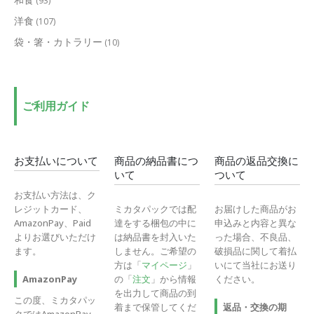
(93)
洋食
(107)
袋・箸・カトラリー
(10)
ご利用ガイド
お支払いについて
商品の納品書につ
商品の返品交換に
いて
ついて
お支払い方法は、ク
レジットカード、
ミカタパックでは配
お届けした商品がお
AmazonPay、Paid
達をする梱包の中に
申込みと内容と異な
よりお選びいただけ
は納品書を封入いた
った場合、不良品、
ます。
しません。ご希望の
破損品に関して着払
方は「
マイページ
」
いにて当社にお送り
の「
注文
」から情報
ください。
AmazonPay
を出力して商品の到
この度、ミカタパッ
着まで保管してくだ
返品・交換の期