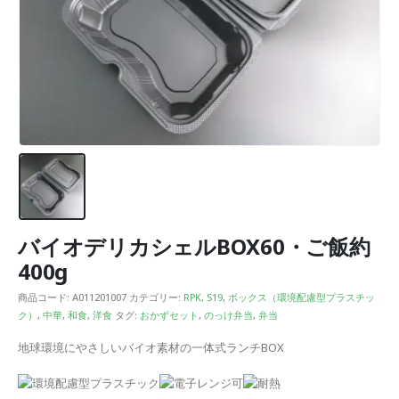
バイオデリカシェルBOX60・ご飯約
400g
商品コード:
A011201007
カテゴリー:
RPK
,
S19
,
ボックス（環境配慮型プラスチッ
ク）
,
中華
,
和食
,
洋食
タグ:
おかずセット
,
のっけ弁当
,
弁当
地球環境にやさしいバイオ素材の一体式ランチBOX