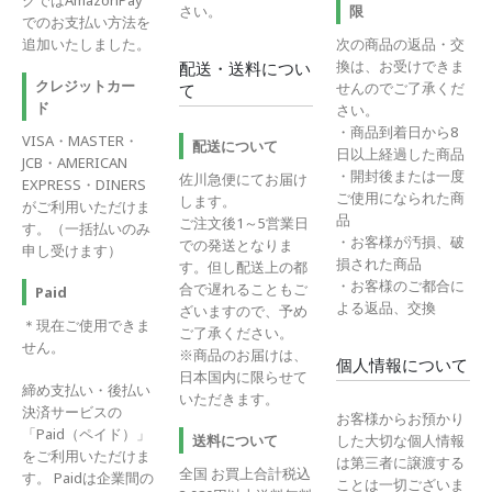
クではAmazonPay
さい。
限
でのお支払い方法を
追加いたしました。
次の商品の返品・交
換は、お受けできま
配送・送料につい
クレジットカー
せんのでご了承くだ
て
ド
さい。
・商品到着日から8
VISA・MASTER・
配送について
日以上経過した商品
JCB・AMERICAN
・開封後または一度
佐川急便にてお届け
EXPRESS・DINERS
ご使用になられた商
します。
がご利用いただけま
品
ご注文後1～5営業日
す。（一括払いのみ
・お客様が汚損、破
での発送となりま
申し受けます）
損された商品
す。但し配送上の都
・お客様のご都合に
合で遅れることもご
Paid
よる返品、交換
ざいますので、予め
＊現在ご使用できま
ご了承ください。
せん。
※商品のお届けは、
個人情報について
日本国内に限らせて
締め支払い・後払い
いただきます。
決済サービスの
お客様からお預かり
「Paid（ペイド）」
送料について
した大切な個人情報
をご利用いただけま
は第三者に譲渡する
全国 お買上合計税込
す。 Paidは企業間の
ことは一切ございま