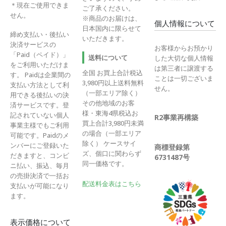
＊現在ご使用できま
ご了承ください。
せん。
※商品のお届けは、
個人情報について
日本国内に限らせて
締め支払い・後払い
いただきます。
決済サービスの
お客様からお預かり
「Paid（ペイド）」
送料について
した大切な個人情報
をご利用いただけま
は第三者に譲渡する
全国 お買上合計税込
す。 Paidは企業間の
ことは一切ございま
3,980円以上送料無料
支払い方法として利
せん。
（一部エリア除く）
用できる後払いの決
その他地域のお客
済サービスです。登
様・東海4県税込お
記されていない個人
R2事業再構築
買上合計3,980円未満
事業主様でもご利用
の場合（一部エリア
可能です。Paidのメ
除く） ケースサイ
ンバーにご登録いた
商標登録第
ズ、個口に関わらず
だきますと、コンビ
6731487号
同一価格です。
ニ払い、振込、毎月
の売掛決済で一括お
配送料金表はこちら
支払いが可能になり
ます。
表示価格について