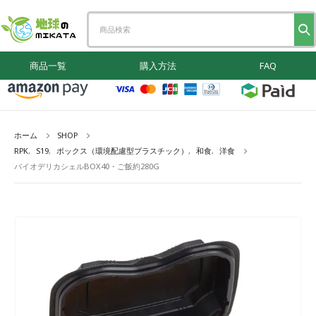
商品一覧
購入方法
FAQ
ホーム
SHOP
RPK
,
S19
,
ボックス（環境配慮型プラスチック）
,
和食
,
洋食
バイオデリカシェルBOX40・ご飯約280G