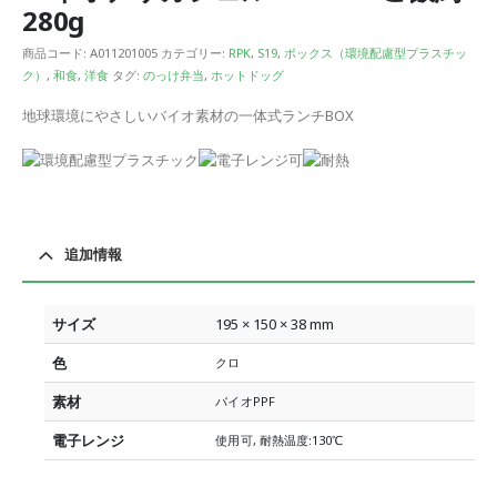
280g
商品コード:
A011201005
カテゴリー:
RPK
,
S19
,
ボックス（環境配慮型プラスチッ
ク）
,
和食
,
洋食
タグ:
のっけ弁当
,
ホットドッグ
地球環境にやさしいバイオ素材の一体式ランチBOX
追加情報
サイズ
195 × 150 × 38 mm
色
クロ
素材
バイオPPF
電子レンジ
使用可, 耐熱温度:130℃