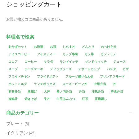
ショッピングカート
お買い物カゴに商品がありません。
料理名で検索
おかずセット
お惣菜
お茶
しらす丼
どんぶり
のっけ弁当
アイスコーヒー
アイスティー
カップ寿司
カツ丼
カフェラテ
ココア
コーヒー
サラダ
サンドイッチ
サンドウィッチ
ジュース
スープ
チーズケーキ
ディップソース
デザートカップ
パスタ
ピザ
フライドチキン
フライドポテト
フルーツ盛り合わせ
プリンアラモード
ホットミルク
ランチボックス
ローストビーフ丼
中華弁当
丼
和食弁当
唐揚げ
天丼
幕ノ内弁当
弁当
洋風弁当
洋食弁当
海鮮丼
焼きそば
牛丼
白玉あんみつ
紅茶
茶碗蒸し
商品カテゴリー
プレート
(5)
イタリアン
(45)