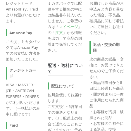
レジットカード、
ミカタパックでは配
お届けした商品がお
AmazonPay、Paid
達をする梱包の中に
申込みと内容と異な
よりお選びいただけ
は納品書を封入いた
った場合、不良品、
ます。
しません。ご希望の
破損品に関して着払
方は「
マイページ
」
いにて当社にお送り
の「
注文
」から情報
ください。
AmazonPay
を出力して商品の到
この度、ミカタパッ
着まで保管してくだ
返品・交換の期
クではAmazonPay
さい。
限
でのお支払い方法を
追加いたしました。
次の商品の返品・交
換は、お受けできま
配送・送料につい
クレジットカー
せんのでご了承くだ
て
ド
さい。
・商品到着日から8
VISA・MASTER・
配送について
日以上経過した商品
JCB・AMERICAN
・開封後または一度
佐川急便にてお届け
EXPRESS・DINERS
ご使用になられた商
します。
がご利用いただけま
品
ご注文後1～5営業日
す。（一括払いのみ
・お客様が汚損、破
での発送となりま
申し受けます）
損された商品
す。但し配送上の都
・お客様のご都合に
合で遅れることもご
Paid
よる返品、交換
ざいますので、予め