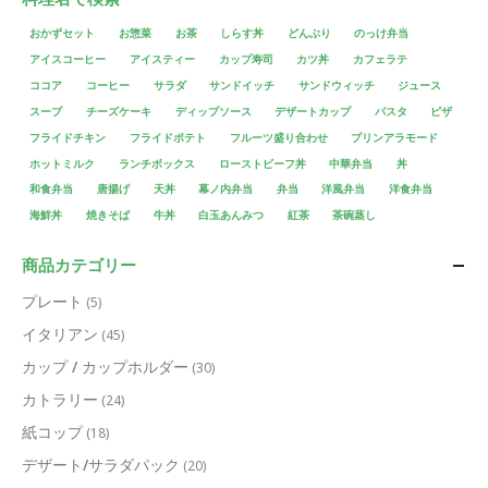
おかずセット
お惣菜
お茶
しらす丼
どんぶり
のっけ弁当
アイスコーヒー
アイスティー
カップ寿司
カツ丼
カフェラテ
ココア
コーヒー
サラダ
サンドイッチ
サンドウィッチ
ジュース
スープ
チーズケーキ
ディップソース
デザートカップ
パスタ
ピザ
フライドチキン
フライドポテト
フルーツ盛り合わせ
プリンアラモード
ホットミルク
ランチボックス
ローストビーフ丼
中華弁当
丼
和食弁当
唐揚げ
天丼
幕ノ内弁当
弁当
洋風弁当
洋食弁当
海鮮丼
焼きそば
牛丼
白玉あんみつ
紅茶
茶碗蒸し
商品カテゴリー
プレート
(5)
イタリアン
(45)
カップ / カップホルダー
(30)
カトラリー
(24)
紙コップ
(18)
デザート/サラダパック
(20)