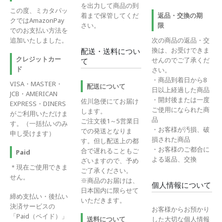
を出力して商品の到
この度、ミカタパッ
着まで保管してくだ
返品・交換の期
クではAmazonPay
さい。
限
でのお支払い方法を
追加いたしました。
次の商品の返品・交
換は、お受けできま
配送・送料につい
クレジットカー
せんのでご了承くだ
て
ド
さい。
・商品到着日から8
VISA・MASTER・
配送について
日以上経過した商品
JCB・AMERICAN
・開封後または一度
佐川急便にてお届け
EXPRESS・DINERS
ご使用になられた商
します。
がご利用いただけま
品
ご注文後1～5営業日
す。（一括払いのみ
・お客様が汚損、破
での発送となりま
申し受けます）
損された商品
す。但し配送上の都
・お客様のご都合に
合で遅れることもご
Paid
よる返品、交換
ざいますので、予め
＊現在ご使用できま
ご了承ください。
せん。
※商品のお届けは、
個人情報について
日本国内に限らせて
締め支払い・後払い
いただきます。
決済サービスの
お客様からお預かり
「Paid（ペイド）」
送料について
した大切な個人情報