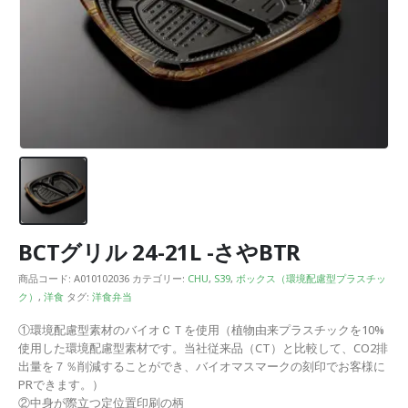
BCTグリル 24-21L -さやBTR
商品コード:
A010102036
カテゴリー:
CHU
,
S39
,
ボックス（環境配慮型プラスチッ
ク）
,
洋食
タグ:
洋食弁当
①環境配慮型素材のバイオＣＴを使用（植物由来プラスチックを10%
使用した環境配慮型素材です。当社従来品（CT）と比較して、CO2排
出量を７％削減することができ、バイオマスマークの刻印でお客様に
PRできます。）
②中身が際立つ定位置印刷の柄