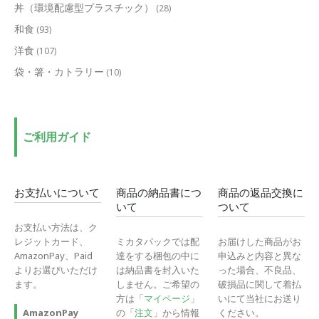
丼（環境配慮型プラスチック）
(28)
和食
(93)
洋食
(107)
袋・箸・カトラリー
(10)
ご利用ガイド
お支払いについて
商品の納品書につ
商品の返品交換に
いて
ついて
お支払い方法は、ク
レジットカード、
ミカタパックでは配
お届けした商品がお
AmazonPay、Paid
達をする梱包の中に
申込みと内容と異な
よりお選びいただけ
は納品書を封入いた
った場合、不良品、
ます。
しません。ご希望の
破損品に関して着払
方は「
マイページ
」
いにて当社にお送り
の「
注文
」から情報
ください。
AmazonPay