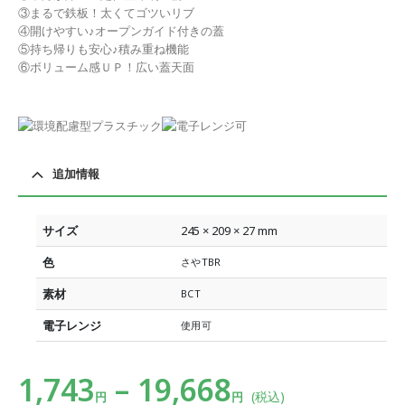
③まるで鉄板！太くてゴツいリブ
④開けやすい♪オープンガイド付きの蓋
⑤持ち帰りも安心♪積み重ね機能
⑥ボリューム感ＵＰ！広い蓋天面
追加情報
サイズ
245 × 209 × 27 mm
色
さやTBR
素材
BCT
電子レンジ
使用可
1,743
–
19,668
(税込)
円
円