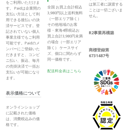
をご利用いただけま
は第三者に譲渡する
全国 お買上合計税込
す。 Paidは企業間の
ことは一切ございま
3,980円以上送料無料
支払い方法として利
せん。
（一部エリア除く）
用できる後払いの決
その他地域のお客
済サービスです。登
様・東海4県税込お
記されていない個人
R2事業再構築
買上合計3,980円未満
事業主様でもご利用
の場合（一部エリア
可能です。Paidのメ
除く） ケースサイ
ンバーにご登録いた
商標登録第
ズ、個口に関わらず
だきますと、コンビ
6731487号
同一価格です。
ニ払い、振込、毎月
の売掛決済で一括お
配送料金表はこちら
支払いが可能になり
ます。
表示価格について
オンラインショップ
に記載された価格
は、消費税込みの価
格です。