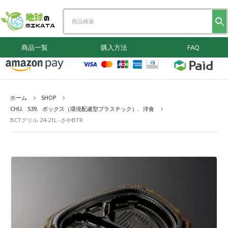
商品一覧
購入方法
FAQ
ホーム
SHOP
CHU
,
S39
,
ボックス（環境配慮型プラスチック）
,
洋食
BCTグリル 24-21L -さやBTR