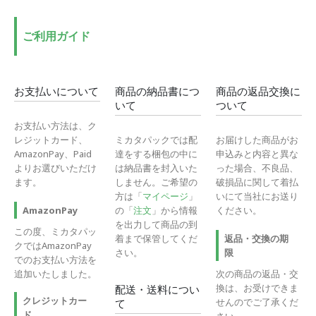
格
格
ご利用ガイド
お支払いについて
商品の納品書につ
商品の返品交換に
いて
ついて
お支払い方法は、ク
レジットカード、
ミカタパックでは配
お届けした商品がお
AmazonPay、Paid
達をする梱包の中に
申込みと内容と異な
よりお選びいただけ
は納品書を封入いた
った場合、不良品、
ます。
しません。ご希望の
破損品に関して着払
方は「
マイページ
」
いにて当社にお送り
の「
注文
」から情報
ください。
AmazonPay
を出力して商品の到
この度、ミカタパッ
着まで保管してくだ
返品・交換の期
クではAmazonPay
さい。
限
でのお支払い方法を
追加いたしました。
次の商品の返品・交
換は、お受けできま
配送・送料につい
クレジットカー
せんのでご了承くだ
て
ド