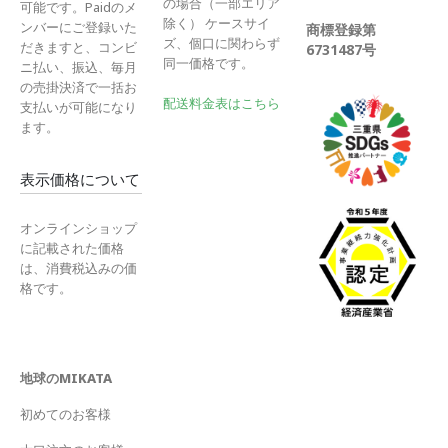
の場合（一部エリア
可能です。Paidのメ
除く） ケースサイ
ンバーにご登録いた
商標登録第
ズ、個口に関わらず
だきますと、コンビ
6731487号
同一価格です。
ニ払い、振込、毎月
の売掛決済で一括お
配送料金表はこちら
支払いが可能になり
ます。
表示価格について
オンラインショップ
に記載された価格
は、消費税込みの価
格です。
地球のMIKATA
初めてのお客様