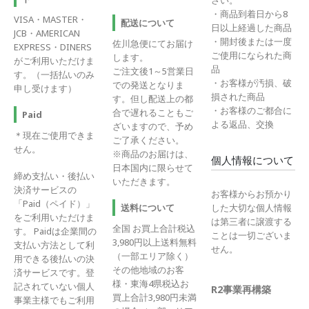
さい。
・商品到着日から8
VISA・MASTER・
配送について
日以上経過した商品
JCB・AMERICAN
・開封後または一度
佐川急便にてお届け
EXPRESS・DINERS
ご使用になられた商
します。
がご利用いただけま
品
ご注文後1～5営業日
す。（一括払いのみ
・お客様が汚損、破
での発送となりま
申し受けます）
損された商品
す。但し配送上の都
・お客様のご都合に
合で遅れることもご
Paid
よる返品、交換
ざいますので、予め
＊現在ご使用できま
ご了承ください。
せん。
※商品のお届けは、
個人情報について
日本国内に限らせて
締め支払い・後払い
いただきます。
決済サービスの
お客様からお預かり
「Paid（ペイド）」
送料について
した大切な個人情報
をご利用いただけま
は第三者に譲渡する
全国 お買上合計税込
す。 Paidは企業間の
ことは一切ございま
3,980円以上送料無料
支払い方法として利
せん。
（一部エリア除く）
用できる後払いの決
その他地域のお客
済サービスです。登
様・東海4県税込お
記されていない個人
R2事業再構築
買上合計3,980円未満
事業主様でもご利用