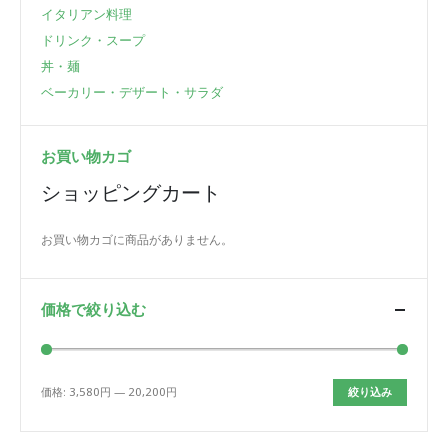
イタリアン料理
ドリンク・スープ
丼・麺
ベーカリー・デザート・サラダ
お買い物カゴ
ショッピングカート
お買い物カゴに商品がありません。
価格で絞り込む
価格:
3,580円
—
20,200円
絞り込み
最
最
低
高
価
価