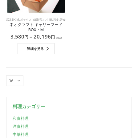
S23
,
SHIM
,
ボックス（紙製品）
,
中華
,
和食
,
洋食
ネオクラフト キャリーフード
BOX・M
3,580
–
20,196
円
円
(税込)
詳細を見る
料理カテゴリー
和食料理
洋食料理
中華料理