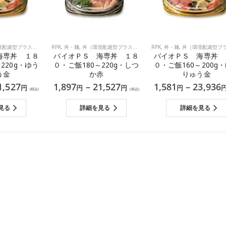
慮型プラスチック）
RPK
,
丼・麺
,
丼（環境配慮型プラスチック）
RPK
,
丼・麺
,
丼（環境配慮型プラスチッ
海専丼 １８
バイオＰＳ 海専丼 １８
バイオＰＳ 海専丼 
220g・ゆう
０・ご飯180～220g・しつ
０・ご飯160～200g
う金
か赤
りゅう金
1,527
1,897
–
21,527
1,581
–
23,936
円
円
円
円
(税込)
(税込)
見る
詳細を見る
詳細を見る