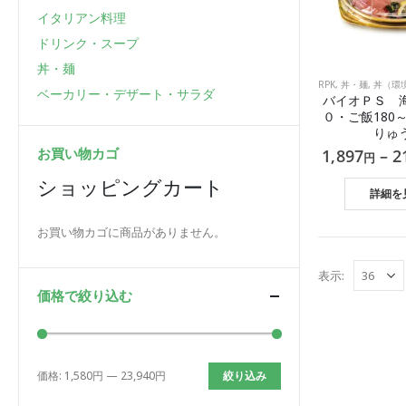
イタリアン料理
ドリンク・スープ
丼・麺
RPK
,
丼・麺
,
丼（環境配
ベーカリー・デザート・サラダ
バイオＰＳ 
０・ご飯180～
りゅ
お買い物カゴ
1,897
–
2
円
ショッピングカート
詳細を
お買い物カゴに商品がありません。
表示:
価格で絞り込む
価格:
1,580円
—
23,940円
絞り込み
最
最