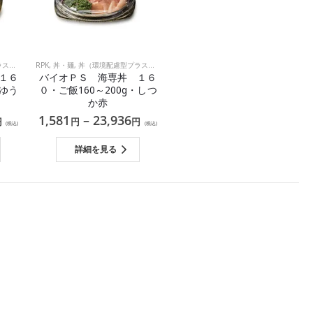
ク）
RPK
,
丼・麺
,
丼（環境配慮型プラスチック）
１６
バイオＰＳ 海専丼 １６
・ゆう
０・ご飯160～200g・しつ
か赤
1,581
–
23,936
円
円
円
(税込)
(税込)
詳細を見る