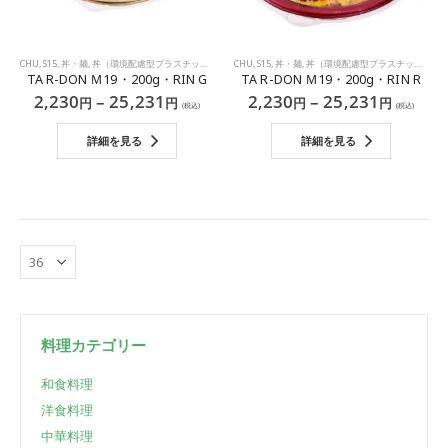
CHU
,
S15
,
丼・麺
,
丼（環境配慮型プラスチック）
CHU
,
S15
,
丼・麺
,
丼（環境配慮型プラスチック）
TA R-DON Ｍ19・200g・RIN G
TA R-DON Ｍ19・200g・RIN R
2,230
–
25,231
2,230
–
25,231
円
円
円
円
(税込)
(税込)
詳細を見る
詳細を見る
料理カテゴリー
和食料理
洋食料理
中華料理