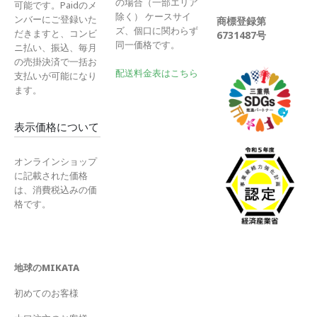
の場合（一部エリア
可能です。Paidのメ
除く） ケースサイ
ンバーにご登録いた
商標登録第
ズ、個口に関わらず
だきますと、コンビ
6731487号
同一価格です。
ニ払い、振込、毎月
の売掛決済で一括お
配送料金表はこちら
支払いが可能になり
ます。
表示価格について
オンラインショップ
に記載された価格
は、消費税込みの価
格です。
地球のMIKATA
初めてのお客様