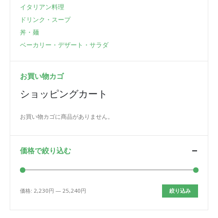
イタリアン料理
ドリンク・スープ
丼・麺
ベーカリー・デザート・サラダ
お買い物カゴ
ショッピングカート
お買い物カゴに商品がありません。
価格で絞り込む
価格:
2,230円
—
25,240円
絞り込み
最
最
低
高
価
価