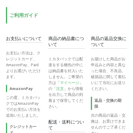
格
格
ご利用ガイド
お支払いについて
商品の納品書につ
商品の返品交換に
いて
ついて
お支払い方法は、ク
レジットカード、
ミカタパックでは配
お届けした商品がお
AmazonPay、Paid
達をする梱包の中に
申込みと内容と異な
よりお選びいただけ
は納品書を封入いた
った場合、不良品、
ます。
しません。ご希望の
破損品に関して着払
方は「
マイページ
」
いにて当社にお送り
の「
注文
」から情報
ください。
AmazonPay
を出力して商品の到
この度、ミカタパッ
着まで保管してくだ
返品・交換の期
クではAmazonPay
さい。
限
でのお支払い方法を
追加いたしました。
次の商品の返品・交
換は、お受けできま
配送・送料につい
クレジットカー
せんのでご了承くだ
て
ド