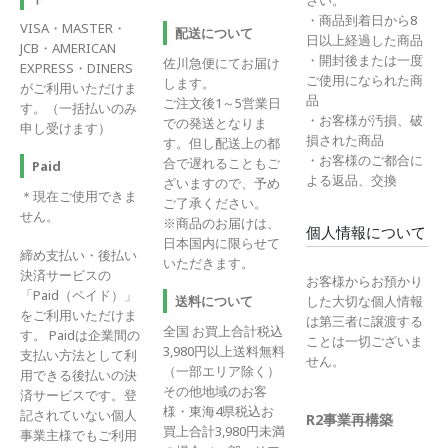
さい。
・商品到着日から8
VISA・MASTER・
配送について
日以上経過した商品
JCB・AMERICAN
・開封後または一度
佐川急便にてお届け
EXPRESS・DINERS
ご使用になられた商
します。
がご利用いただけま
品
ご注文後1～5営業日
す。（一括払いのみ
・お客様が汚損、破
での発送となりま
申し受けます）
損された商品
す。但し配送上の都
・お客様のご都合に
合で遅れることもご
Paid
よる返品、交換
ざいますので、予め
＊現在ご使用できま
ご了承ください。
せん。
※商品のお届けは、
個人情報について
日本国内に限らせて
締め支払い・後払い
いただきます。
決済サービスの
お客様からお預かり
「Paid（ペイド）」
送料について
した大切な個人情報
をご利用いただけま
は第三者に譲渡する
全国 お買上合計税込
す。 Paidは企業間の
ことは一切ございま
3,980円以上送料無料
支払い方法として利
せん。
（一部エリア除く）
用できる後払いの決
その他地域のお客
済サービスです。登
様・東海4県税込お
記されていない個人
R2事業再構築
買上合計3,980円未満
事業主様でもご利用