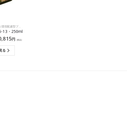
境配慮型プラスチック）
,
洋食
5-13・250ml
0,815
円
(税込)
見る