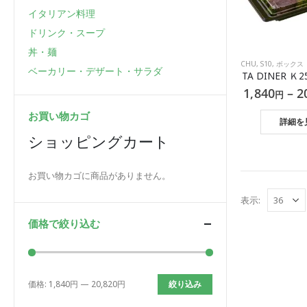
イタリアン料理
ドリンク・スープ
丼・麺
CHU
,
S10
,
ボックス（環
ベーカリー・デザート・サラダ
TA DINER Ｋ2
1,840
–
2
円
お買い物カゴ
詳細を
ショッピングカート
お買い物カゴに商品がありません。
表示:
価格で絞り込む
価格:
1,840円
—
20,820円
絞り込み
最
最