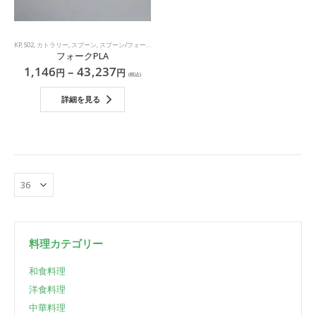
KP
,
S02
,
カトラリー
,
スプーン
,
スプーン/フォーク/ストロー
,
袋・箸・カトラリー
フォークPLA
1,146
–
43,237
円
円
(税込)
詳細を見る
料理カテゴリー
和食料理
洋食料理
中華料理