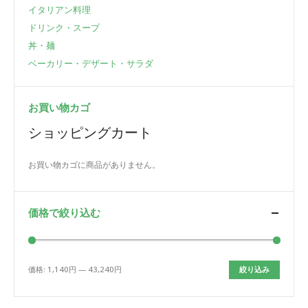
イタリアン料理
ドリンク・スープ
丼・麺
ベーカリー・デザート・サラダ
お買い物カゴ
ショッピングカート
お買い物カゴに商品がありません。
価格で絞り込む
価格:
1,140円
—
43,240円
絞り込み
最
最
低
高
価
価