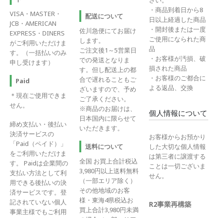
さい。
・商品到着日から8
VISA・MASTER・
配送について
日以上経過した商品
JCB・AMERICAN
・開封後または一度
佐川急便にてお届け
EXPRESS・DINERS
ご使用になられた商
します。
がご利用いただけま
品
ご注文後1～5営業日
す。（一括払いのみ
・お客様が汚損、破
での発送となりま
申し受けます）
損された商品
す。但し配送上の都
・お客様のご都合に
合で遅れることもご
Paid
よる返品、交換
ざいますので、予め
＊現在ご使用できま
ご了承ください。
せん。
※商品のお届けは、
個人情報について
日本国内に限らせて
締め支払い・後払い
いただきます。
決済サービスの
お客様からお預かり
「Paid（ペイド）」
送料について
した大切な個人情報
をご利用いただけま
は第三者に譲渡する
全国 お買上合計税込
す。 Paidは企業間の
ことは一切ございま
3,980円以上送料無料
支払い方法として利
せん。
（一部エリア除く）
用できる後払いの決
その他地域のお客
済サービスです。登
様・東海4県税込お
記されていない個人
R2事業再構築
買上合計3,980円未満
事業主様でもご利用