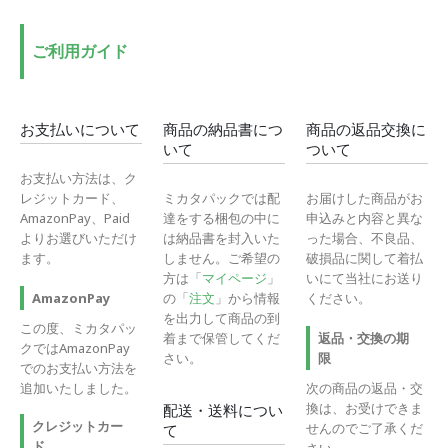
格
格
ご利用ガイド
お支払いについて
商品の納品書につ
商品の返品交換に
いて
ついて
お支払い方法は、ク
レジットカード、
ミカタパックでは配
お届けした商品がお
AmazonPay、Paid
達をする梱包の中に
申込みと内容と異な
よりお選びいただけ
は納品書を封入いた
った場合、不良品、
ます。
しません。ご希望の
破損品に関して着払
方は「
マイページ
」
いにて当社にお送り
の「
注文
」から情報
ください。
AmazonPay
を出力して商品の到
この度、ミカタパッ
着まで保管してくだ
返品・交換の期
クではAmazonPay
さい。
限
でのお支払い方法を
追加いたしました。
次の商品の返品・交
換は、お受けできま
配送・送料につい
クレジットカー
せんのでご了承くだ
て
ド