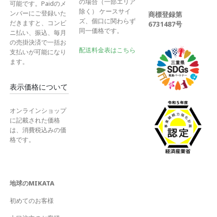
の場合（一部エリア
可能です。Paidのメ
除く） ケースサイ
ンバーにご登録いた
商標登録第
ズ、個口に関わらず
だきますと、コンビ
6731487号
同一価格です。
ニ払い、振込、毎月
の売掛決済で一括お
配送料金表はこちら
支払いが可能になり
ます。
表示価格について
オンラインショップ
に記載された価格
は、消費税込みの価
格です。
地球のMIKATA
初めてのお客様