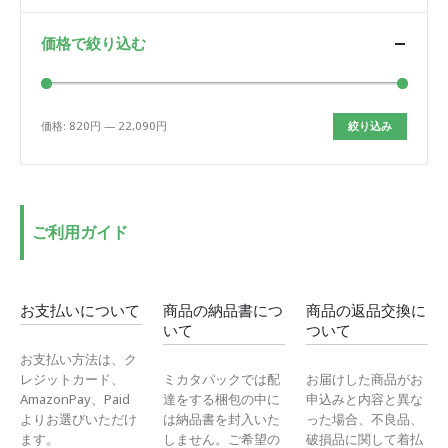
価格で絞り込む
価格:
820円
—
22,090円
絞り込み
最
最
低
高
価
価
格
格
ご利用ガイド
お支払いについて
商品の納品書につ
商品の返品交換に
いて
ついて
お支払い方法は、ク
レジットカード、
ミカタパックでは配
お届けした商品がお
AmazonPay、Paid
達をする梱包の中に
申込みと内容と異な
よりお選びいただけ
は納品書を封入いた
った場合、不良品、
ます。
しません。ご希望の
破損品に関して着払