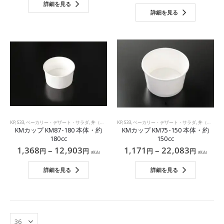
詳細を見る
詳細を見る
KP
,
S33
,
ベーカリー・デザート・サラダ
,
丼（紙製品）
KP
,
S33
,
ベーカリー・デザート・サラダ
,
丼（紙製品）
KMカップ KM87-180 本体・約
KMカップ KM75-150 本体・約
180cc
150cc
1,368
–
12,903
1,171
–
22,083
円
円
円
円
(税込)
(税込)
詳細を見る
詳細を見る