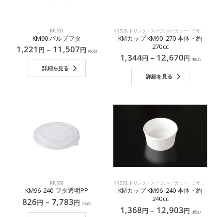
KP
,
S31
KP
,
S25
,
ドリンク・スープ
,
ベーカリー・デザート・サラダ
KM90 パルプフタ
KMカップ KM90-270 本体・約
270cc
1,221
–
11,507
円
円
(税込)
1,344
–
12,670
円
円
(税込)
詳細を見る
詳細を見る
KP
,
S08
KP
,
S33
,
ドリンク・スープ
,
ベーカリー・デザート・サラダ
KM96-240 フタ透明PP
KMカップ KM96-240 本体・約
240cc
826
–
7,783
円
円
(税込)
1,368
–
12,903
円
円
(税込)