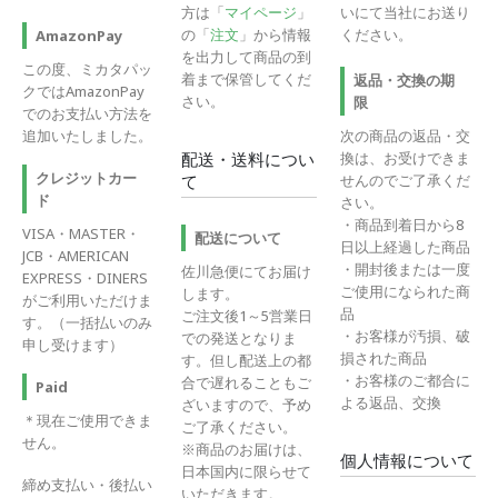
方は「
マイページ
」
いにて当社にお送り
の「
注文
」から情報
ください。
AmazonPay
を出力して商品の到
この度、ミカタパッ
着まで保管してくだ
返品・交換の期
クではAmazonPay
さい。
限
でのお支払い方法を
追加いたしました。
次の商品の返品・交
換は、お受けできま
配送・送料につい
クレジットカー
せんのでご了承くだ
て
ド
さい。
・商品到着日から8
VISA・MASTER・
配送について
日以上経過した商品
JCB・AMERICAN
・開封後または一度
佐川急便にてお届け
EXPRESS・DINERS
ご使用になられた商
します。
がご利用いただけま
品
ご注文後1～5営業日
す。（一括払いのみ
・お客様が汚損、破
での発送となりま
申し受けます）
損された商品
す。但し配送上の都
・お客様のご都合に
合で遅れることもご
Paid
よる返品、交換
ざいますので、予め
＊現在ご使用できま
ご了承ください。
せん。
※商品のお届けは、
個人情報について
日本国内に限らせて
締め支払い・後払い
いただきます。