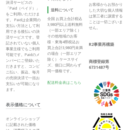
決済サービスの
お客様からお預かり
「Paid（ペイド）」
送料について
した大切な個人情報
をご利用いただけま
は第三者に譲渡する
全国 お買上合計税込
す。 Paidは企業間の
ことは一切ございま
3,980円以上送料無料
支払い方法として利
せん。
（一部エリア除く）
用できる後払いの決
その他地域のお客
済サービスです。登
様・東海4県税込お
記されていない個人
R2事業再構築
買上合計3,980円未満
事業主様でもご利用
の場合（一部エリア
可能です。Paidのメ
除く） ケースサイ
ンバーにご登録いた
商標登録第
ズ、個口に関わらず
だきますと、コンビ
6731487号
同一価格です。
ニ払い、振込、毎月
の売掛決済で一括お
配送料金表はこちら
支払いが可能になり
ます。
表示価格について
オンラインショップ
に記載された価格